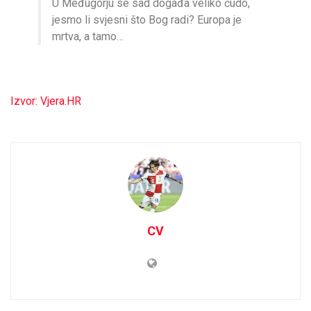
U Međugorju se sad događa veliko čudo,
jesmo li svjesni što Bog radi? Europa je
mrtva, a tamo…
Izvor: Vjera.HR
CV