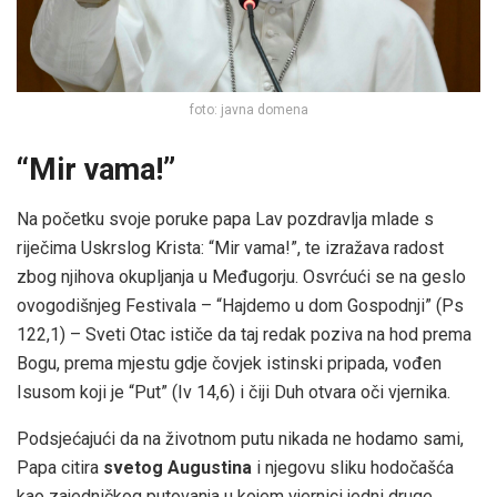
foto: javna domena
“Mir vama!”
Na početku svoje poruke papa Lav pozdravlja mlade s
riječima Uskrslog Krista: “Mir vama!”, te izražava radost
zbog njihova okupljanja u Međugorju. Osvrćući se na geslo
ovogodišnjeg Festivala – “Hajdemo u dom Gospodnji” (Ps
122,1) – Sveti Otac ističe da taj redak poziva na hod prema
Bogu, prema mjestu gdje čovjek istinski pripada, vođen
Isusom koji je “Put” (Iv 14,6) i čiji Duh otvara oči vjernika.
Podsjećajući da na životnom putu nikada ne hodamo sami,
Papa citira
svetog Augustina
i njegovu sliku hodočašća
kao zajedničkog putovanja u kojem vjernici jedni druge