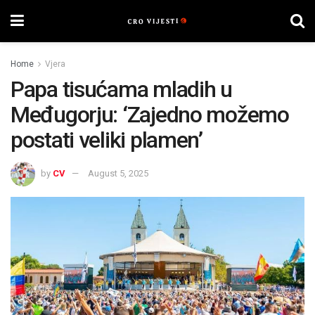
Home
Vjera
Papa tisućama mladih u
Međugorju: ‘Zajedno možemo
postati veliki plamen’
by
CV
August 5, 2025