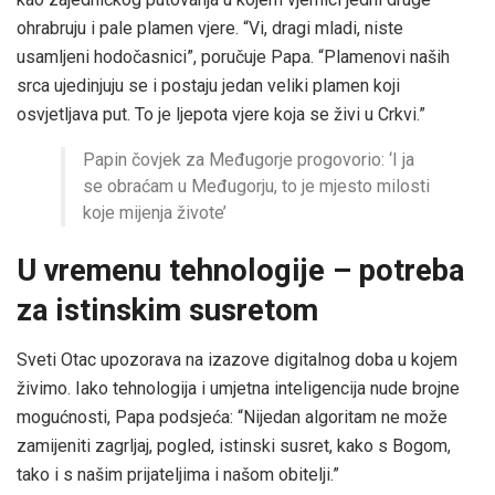
ohrabruju i pale plamen vjere. “Vi, dragi mladi, niste
usamljeni hodočasnici”, poručuje Papa. “Plamenovi naših
srca ujedinjuju se i postaju jedan veliki plamen koji
osvjetljava put. To je ljepota vjere koja se živi u Crkvi.”
Papin čovjek za Međugorje progovorio: ‘I ja
se obraćam u Međugorju, to je mjesto milosti
koje mijenja živote’
U vremenu tehnologije – potreba
za istinskim susretom
Sveti Otac upozorava na izazove digitalnog doba u kojem
živimo. Iako tehnologija i umjetna inteligencija nude brojne
mogućnosti, Papa podsjeća: “Nijedan algoritam ne može
zamijeniti zagrljaj, pogled, istinski susret, kako s Bogom,
tako i s našim prijateljima i našom obitelji.”