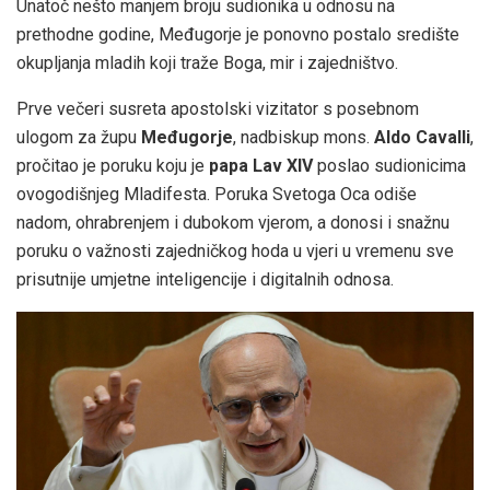
Unatoč nešto manjem broju sudionika u odnosu na
prethodne godine, Međugorje je ponovno postalo središte
okupljanja mladih koji traže Boga, mir i zajedništvo.
Prve večeri susreta apostolski vizitator s posebnom
ulogom za župu
Međugorje
, nadbiskup mons.
Aldo Cavalli
,
pročitao je poruku koju je
papa Lav XIV
poslao sudionicima
ovogodišnjeg Mladifesta. Poruka Svetoga Oca odiše
nadom, ohrabrenjem i dubokom vjerom, a donosi i snažnu
poruku o važnosti zajedničkog hoda u vjeri u vremenu sve
prisutnije umjetne inteligencije i digitalnih odnosa.