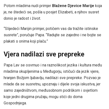
Potom mladima nudi primjer
Blažene Djevice Marije
koja
je, ne štedeći se, pošla u posjet Elizabeti, a njihov susret
donio je radost i život.
“Slijedeći Marijin primjer, potičem vas da tražite istinske
susrete”, poručuje Papa. “Radujte se zajedno i ne bojte se
plakati s onima koji plaču.”
Vjera nadilazi sve prepreke
Papa Lav se osvrnuo i na raznolikost jezika i kultura među
mladima okupljenima u Međugorju, ističući da jezik vjere,
hranjen Božjom ljubavlju, nadilazi sve prepreke. Pozvao je
mlade da se susretnu, upoznaju i dijele svoja iskustva, jer
samo zajedništvom, međusobnom podrškom i svjetlom
koje jedni drugima pružaju, mogu stići do doma
Gospodnjega.