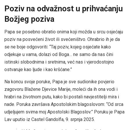
Poziv na odvažnost u prihvaćanju
Božjeg poziva
Papa se posebno obratio onima koji možda u srcu osjećaju
poziv na posvećeni život ili svećeništvo. Ohrabrio ih je da
se ne boje odgovoriti: “Taj poziv, kojeg osjećate kako
odjekuje u vama, dolazi od Boga… ne samo da nas čini
istinski slobodnima i sretnima, već nas i vjerodostojno
ostvaruje kao ljude i kao kršćane.”
Na koncu svoje poruke, Papa je sve sudionike povjerio
zagovoru Blažene Djevice Marije, moleći da ih ona vodi i
hrabri na životnom putu, kako bi postali navjestitelji mira i
nade. Poruka završava Apostolskim blagoslovom: “Od srca
udjeljujem svima moj Apostolski Blagoslov.” Poruku je Papa
Lav uputio iz Castel Gandolfa, 9. srpnja 2025.