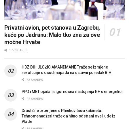
Privatni avion, pet stanova u Zagrebu,
kuće po Jadranu: Malo tko zna za ove
moćne Hrvate
177 SHARES
HDZ BiH ULOŽIO AMANDMANE Traže se izmjene
rezolucije o osudi napada na ustavni poredak BiH
53 SHARES
PPD i MET ojačali sigurnosna nastojanja RH u energetici
42 SHARES
Drastične promjene u Plenkovićevu kabinetu:
Tehnomenadžeri traže da hitno odstrani ove ljude iz
Vlade
35 SHARES