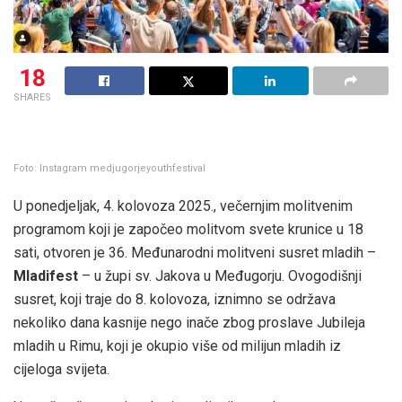
18
SHARES
Foto: Instagram medjugorjeyouthfestival
U ponedjeljak, 4. kolovoza 2025., večernjim molitvenim
programom koji je započeo molitvom svete krunice u 18
sati, otvoren je 36. Međunarodni molitveni susret mladih –
Mladifest
– u župi sv. Jakova u Međugorju. Ovogodišnji
susret, koji traje do 8. kolovoza, iznimno se održava
nekoliko dana kasnije nego inače zbog proslave Jubileja
mladih u Rimu, koji je okupio više od milijun mladih iz
cijeloga svijeta.