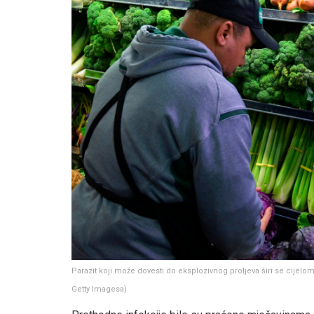
Parazit koji može dovesti do eksplozivnog proljeva širi se cije
Getty Imagesa
)