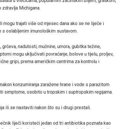
salata u vrećicama, popularnim začinskim biljem, graškom,
 zdravlja Michigana.
i mogu trajati više od mjesec dana ako se ne liječe i
 onih s oslabljenim imunološkim sustavom.
grčeva, nadutosti, mučnine, umora, gubitka težine,
tomi mogu uključivati ​​povraćanje, bolove u tijelu, proljev,
ične gripi, prema američkim centrima za kontrolu i
 nakon konzumiranja zaražene hrane i vode s parazitom
iti simptome, osobito u tropskim i suptropskim regijama.
a ili se nastaviti nakon što su i drugi prestali.
iječnik liječi koristeći jedan od tri antibiotika poznata kao