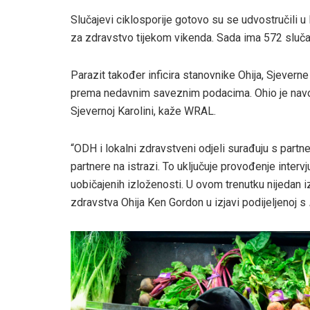
Slučajevi ciklosporije gotovo su se udvostručili u 
za zdravstvo tijekom vikenda. Sada ima 572 sluča
Parazit također inficira stanovnike Ohija, Sjevern
prema nedavnim saveznim podacima. Ohio je navodno
Sjevernoj Karolini, kaže WRAL.
“ODH i lokalni zdravstveni odjeli surađuju s partne
partnere na istrazi. To uključuje provođenje interv
uobičajenih izloženosti. U ovom trenutku nijedan i
zdravstva Ohija Ken Gordon u izjavi podijeljenoj s