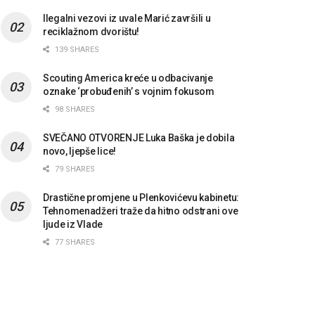
Ilegalni vezovi iz uvale Marić završili u
reciklažnom dvorištu!
139 SHARES
Scouting America kreće u odbacivanje
oznake ‘probuđenih’ s vojnim fokusom
98 SHARES
SVEČANO OTVORENJE Luka Baška je dobila
novo, ljepše lice!
79 SHARES
Drastične promjene u Plenkovićevu kabinetu:
Tehnomenadžeri traže da hitno odstrani ove
ljude iz Vlade
77 SHARES