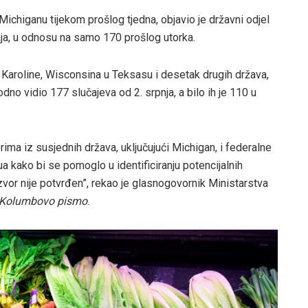
Michiganu tijekom prošlog tjedna, objavio je državni odjel
ja, u odnosu na samo 170 prošlog utorka.
e Karoline, Wisconsina u Teksasu i desetak drugih država,
 vidio 177 slučajeva od 2. srpnja, a bilo ih je 110 u
rima iz susjednih država, uključujući Michigan, i federalne
jua kako bi se pomoglo u identificiranju potencijalnih
zvor nije potvrđen”, rekao je glasnogovornik Ministarstva
Kolumbovo pismo
.