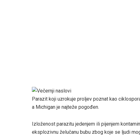
Parazit koji uzrokuje proljev poznat kao ciklospora
a Michigan je najteže pogođen.
Izloženost parazitu jedenjem ili pijenjem kontamin
eksplozivnu želučanu bubu zbog koje se ljudi mo