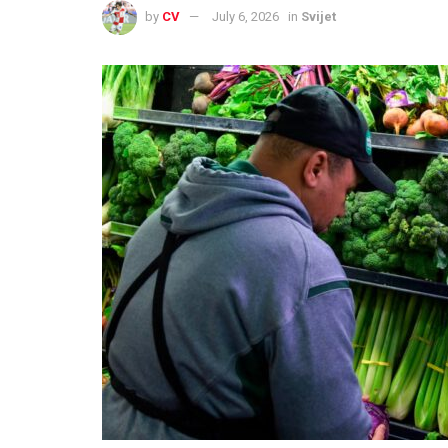
by
CV
July 6, 2026
in
Svijet