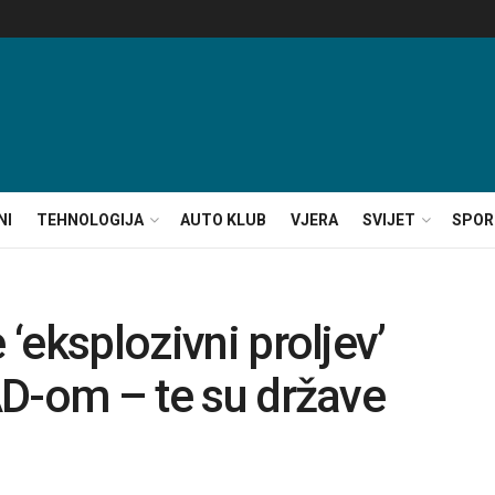
NI
TEHNOLOGIJA
AUTO KLUB
VJERA
SVIJET
SPOR
 ‘eksplozivni proljev’
SAD-om – te su države