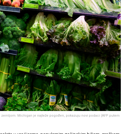
lom zemljom. Michigan je najteže pogođen, pokazuju novi podaci
(
AFP putem