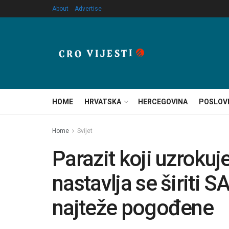
About
Advertise
HOME
HRVATSKA
HERCEGOVINA
POSLOV
Home
Svijet
Parazit koji uzrokuje
nastavlja se širiti 
najteže pogođene