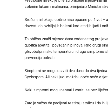
Prethodne infekcije bile su praćene mješavinama 
zelenim lukom i malinama, primjećuje Ministarstvo
Srećom, infekcije obično nisu opasne po život – al
dovesti do ozbiljnijih bolesti kod starijih ljudi i
To obično znači mjesec dana vodenastog proljeva, 
gubitka apetita i povećanih plinova. Iako drugi simp
glavobolju, nisku temperaturu i druge simptome sl
prevenciju bolesti.
Simptomi se mogu razviti dva dana do dva tjedna
Cyclospora. Ali neki ljudi možda uopće neće osjet
Neki simptomi mogu nestati i vratiti se bez liječenj
Zato je važno da pacijenti testiraju stolicu i da ih l