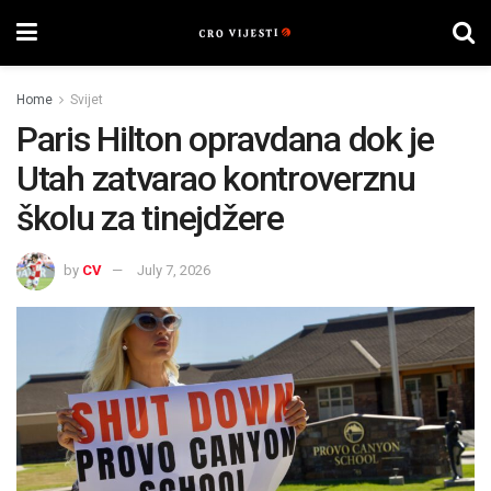
Home
Svijet
Paris Hilton opravdana dok je
Utah zatvarao kontroverznu
školu za tinejdžere
by
CV
July 7, 2026