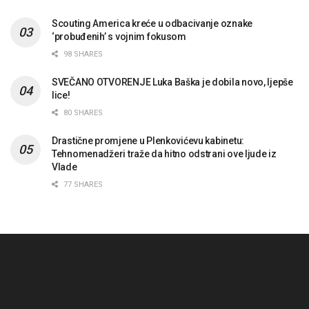
Scouting America kreće u odbacivanje oznake
‘probuđenih’ s vojnim fokusom
98 SHARES
SVEČANO OTVORENJE Luka Baška je dobila novo, ljepše
lice!
80 SHARES
Drastične promjene u Plenkovićevu kabinetu:
Tehnomenadžeri traže da hitno odstrani ove ljude iz
Vlade
77 SHARES