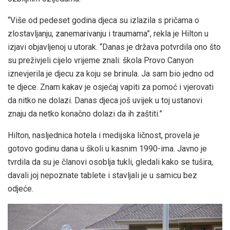
“Više od pedeset godina djeca su izlazila s pričama o
zlostavljanju, zanemarivanju i traumama”, rekla je Hilton u
izjavi objavljenoj u utorak. “Danas je država potvrdila ono što
su preživjeli cijelo vrijeme znali: škola Provo Canyon
iznevjerila je djecu za koju se brinula. Ja sam bio jedno od
te djece. Znam kakav je osjećaj vapiti za pomoć i vjerovati
da nitko ne dolazi. Danas djeca još uvijek u toj ustanovi
znaju da netko konačno dolazi da ih zaštiti.”
Hilton, nasljednica hotela i medijska ličnost, provela je
gotovo godinu dana u školi u kasnim 1990-ima. Javno je
tvrdila da su je članovi osoblja tukli, gledali kako se tušira,
davali joj nepoznate tablete i stavljali je u samicu bez
odjeće.