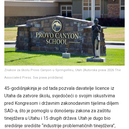
Znakovi za školu Provo Canyon u Springvilleu, Utah
(
Autorska prava 2026 The
Associated Press. Sva prava pridržana
)
45-godišnjakinja je od tada pozvala davatelje licence iz
Utaha da zatvore školu, svjedočeći o svojim iskustvima
pred Kongresom i državnim zakonodavnim tijelima diljem
SAD-a, što je pomoglo u donošenju zakona za zaštitu
tinejdžera u Utahu i 15 drugih država. Utah je dugo bio
središnje središte “industrije problematičnih tinejdžera”,