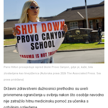
Paris Hilton prosvjeduje ispred škole Provo Canyon, gdje je, kaže, bila
zlostavljana kao tinejdžerica
(
Autorska prava 2026 The Associated Press. Sva
prava pridržana
)
Državni zdravstveni dužnosnici prethodno su uveli
privremena ograničenja u svibnju nakon što osoblje navodno
nije zatražilo hitnu medicinsku pomoć za učenika s
ozbiljnim ozljedama.