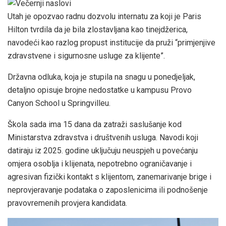
Utah je opozvao radnu dozvolu internatu za koji je Paris
Hilton tvrdila da je bila zlostavljana kao tinejdžerica,
navodeći kao razlog propust institucije da pruži “primjenjive
zdravstvene i sigurnosne usluge za klijente”.
Državna odluka, koja je stupila na snagu u ponedjeljak,
detaljno opisuje brojne nedostatke u kampusu Provo
Canyon School u Springvilleu.
Škola sada ima 15 dana da zatraži saslušanje kod
Ministarstva zdravstva i društvenih usluga. Navodi koji
datiraju iz 2025. godine uključuju neuspjeh u povećanju
omjera osoblja i klijenata, nepotrebno ograničavanje i
agresivan fizički kontakt s klijentom, zanemarivanje brige i
neprovjeravanje podataka o zaposlenicima ili podnošenje
pravovremenih provjera kandidata.