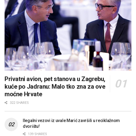
Privatni avion, pet stanova u Zagrebu,
kuće po Jadranu: Malo tko zna za ove
moćne Hrvate
322 SHARES
Ilegalni vezovi iz uvale Marić završili u reciklažnom
dvorištu!
139 SHARES