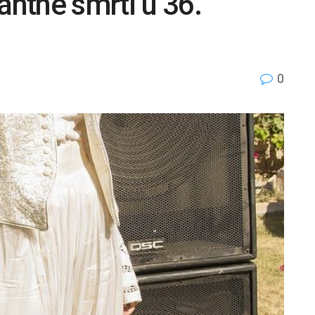
ntne smrti u 36.
0