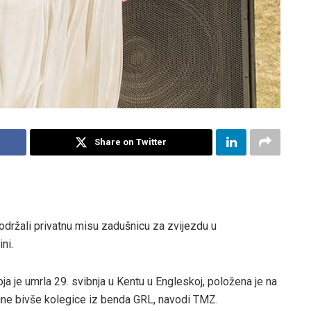
Share on Twitter
u održali privatnu misu zadušnicu za zvijezdu u
ni.
a je umrla 29. svibnja u Kentu u Engleskoj, položena je na
zine bivše kolegice iz benda GRL, navodi TMZ.