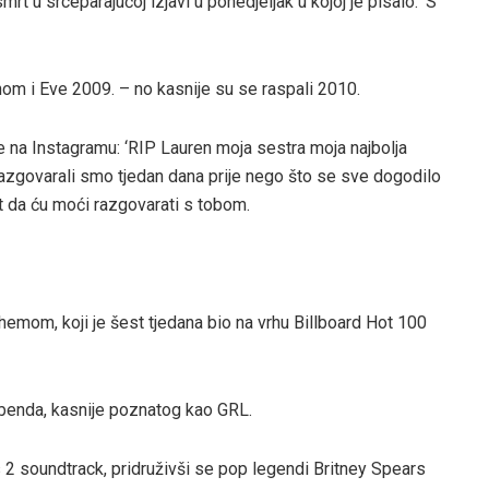
mrt u srceparajućoj izjavi u ponedjeljak u kojoj je pisalo: ‘S
onom i Eve 2009. – no kasnije su se raspali 2010.
 na Instagramu: ‘RIP Lauren moja sestra moja najbolja
 Razgovarali smo tjedan dana prije nego što se sve dogodilo
ut da ću moći razgovarati s tobom.
themom, koji je šest tjedana bio na vrhu Billboard Hot 100
g benda, kasnije poznatog kao GRL.
 2 soundtrack, pridruživši se pop legendi Britney Spears