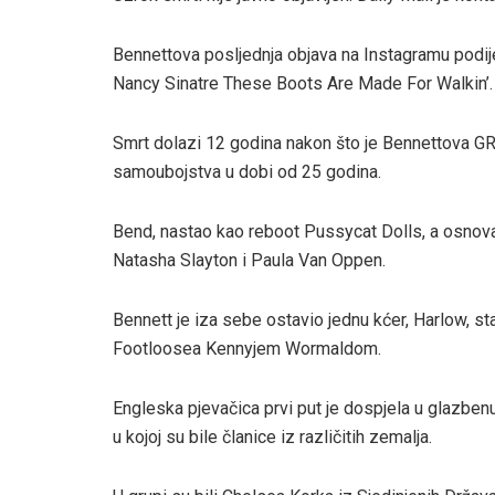
Bennettova posljednja objava na Instagramu podijel
Nancy Sinatre These Boots Are Made For Walkin’.
Smrt dolazi 12 godina nakon što je Bennettova G
samoubojstva u dobi od 25 godina.
Bend, nastao kao reboot Pussycat Dolls, a osnova
Natasha Slayton i Paula Van Oppen.
Bennett je iza sebe ostavio jednu kćer, Harlow, st
Footloosea Kennyjem Wormaldom.
Engleska pjevačica prvi put je dospjela u glazbenu 
u kojoj su bile članice iz različitih zemalja.