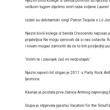
Njezini bivši kolege iz benda potvrdili su njezinu s
velikom tugom dijelimo smrt naše voljene Lauren’
Izdali su debitantski singl Patron Tequila s Lil J
Njezin bivši kolega iz benda Crescendo napisao je
prijateljica Ne mogu vjerovati da si nas ostavila.
i nisam mogao zamisliti da će to biti posljednji p
‘Volim te i zauvijek ćeš mi nedostajati.’
Njezin najveći hit stigao je 2011. s Party Rock An
ljestvice.
Kasnije je postala prva članica Antinog najnovije
Grupa je otpjevala pjesmu Vacation for the Smurfs