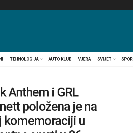
NI
TEHNOLOGIJA
AUTO KLUB
VJERA
SVIJET
SPOR
ck Anthem i GRL
nett položena je na
j komemoraciji u