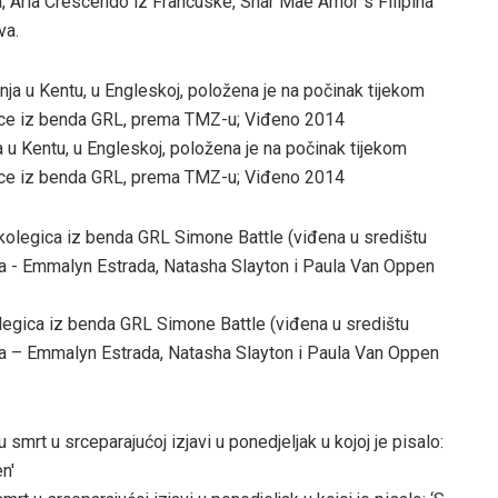
va, Aria Crescendo iz Francuske, Shar Mae Amor s Filipina
va.
a u Kentu, u Engleskoj, položena je na počinak tijekom
egice iz benda GRL, prema TMZ-u; Viđeno 2014
legica iz benda GRL Simone Battle (viđena u središtu
a – Emmalyn Estrada, Natasha Slayton i Paula Van Oppen