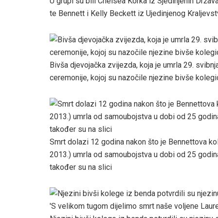
U grupi su bili Chelsea Korka iz Sjedinjenih Drža
te Bennett i Kelly Beckett iz Ujedinjenog Kraljevst
Bivša djevojačka zvijezda, koja je umrla 29. svibnj
ceremonije, kojoj su nazočile njezine bivše kol
Smrt dolazi 12 godina nakon što je Bennettova ko
2013.) umrla od samoubojstva u dobi od 25 godin
također su na slici