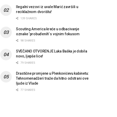
Ilegalni vezovi iz uvale Marić završili u
reciklažnom dvorištu!
139 SHARES
Scouting America kreće u odbacivanje
oznake ‘probuđenih’ s vojnim fokusom
98 SHARES
SVEČANO OTVORENJE Luka Baška je dobila
novo, ljepše lice!
79 SHARES
Drastične promjene u Plenkovićevu kabinetu:
Tehnomenadžeri traže da hitno odstrani ove
ljude iz Vlade
77 SHARES