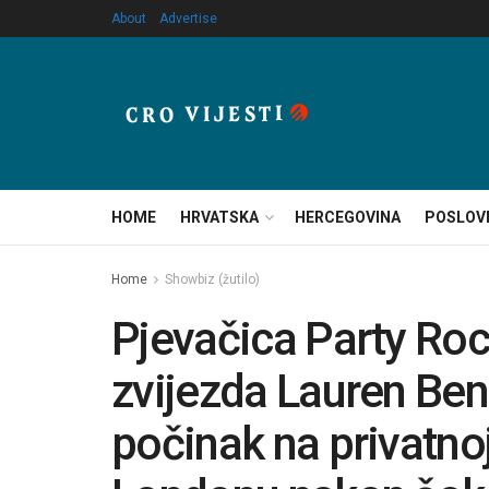
About
Advertise
HOME
HRVATSKA
HERCEGOVINA
POSLOV
Home
Showbiz (žutilo)
Pjevačica Party Ro
zvijezda Lauren Ben
počinak na privatno