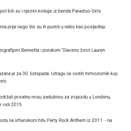
 pol bili su i njezini kolege iz benda Paradiso Girls.
ima prije nego što su ih pustili u nebo kao posljednju
tografijom Bennetta i porukom ‘Slavimo život Lauren
ana je za 30. listopada. Istragu će voditi mrtvozornik koji
rti.
u održali privatnu misu zadušnicu za zvijezdu u Londonu,
e vidi 2015