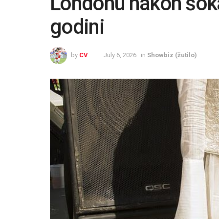
Londonu nakon šoka
godini
by
CV
July 6, 2026
in
Showbiz (žutilo)