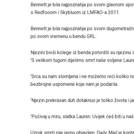
Bennett je bila najpoznatija po svom glavnom spo
s Redfooom i Skybluom iz LMFAO-a 2011.
Bennett je bila najpoznatija po svom dugometraž
po svom vremenu u bendu GRL.
Njezini bivši kolege iz benda potvrdili su njezinu s
‘S velikom tugom dijelimo smrt naše voljene Laure
‘Srca su nam slomljena i ne možemo reći koliko nam
bezbrojne uspomene koje nam je podarila.
‘Njezin prekrasan duh dotaknuo je toliko života i ja
‘Počivaj u miru, slatka Lauren. Uvijek ćeš biti u na
Uzrok smrti nije javno objavljen. Daily Mail je kon