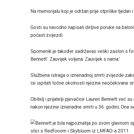
Na memorijalu koji je održan prije otprilike tjedan i
Gosti su navodno napisali dirljive poruke na balon
počast zvijezdi.
Spomenik je također sadržavao veliki zaslon s fo
Bennett’. Zauvijek voljena. Zauvijek s nama.’
Službena istraga o iznenadnoj smrti zvijezde zakaz
će ispitati točne okolnosti njezine neočekivane sm
Obitelj i prijatelji pjevačice Lauren Bennett već s
nakon njezine iznenadne smrti u 36. godini; Ona s