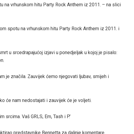
tu na vrhunskom hitu Party Rock Anthem iz 2011. – na slici
nom spotu na vrhunskom hitu Party Rock Anthem iz 2011. i
mrt u srcedrapajućoj izjavi u ponedjeljak u kojoj je pisalo:
n.
 je značila. Zauvijek ćemo njegovati ljubav, smijeh i
ko će nam nedostajati i zauvijek će je voljeti.
šim srcima. Vaš GRLS, Em, Tash i P.’
taktirao predstavnike Bennetta za daljnje komentare.