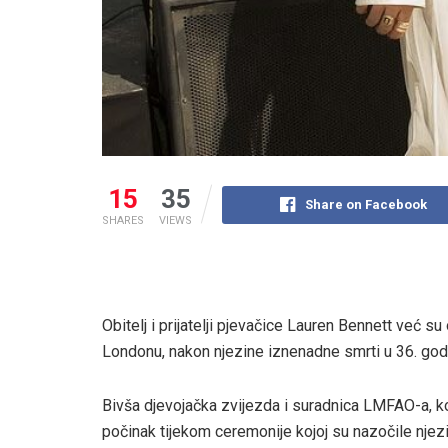
15
35
Share on Facebook
SHARES
VIEWS
Obitelj i prijatelji pjevačice Lauren Bennett već s
Londonu, nakon njezine iznenadne smrti u 36. godi
Bivša djevojačka zvijezda i suradnica LMFAO-a, koj
počinak tijekom ceremonije kojoj su nazočile nje