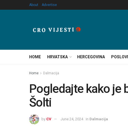
About
Advertise
HOME
HRVATSKA
HERCEGOVINA
POSLOV
Home
Dalmacija
Pogledajte kako je 
Šolti
by
CV
June 24, 2024
in
Dalmacija