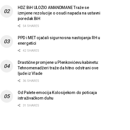
HDZ BiH ULOŽIO AMANDMANE Traže se
izmjene rezolucije o osudi napada na ustavni
poredak BiH
54 SHARES
PPD i MET ojačali sigurnosna nastojanja RH u
energetici
42 SHARES
Drastične promjene u Plenkovićevu kabinetu:
Tehnomenadžeri traže da hitno odstrani ove
ljude iz Vlade
36 SHARES
Od Palete emocija Kolosijekom do poticaja
istraživačkom duhu
31 SHARES