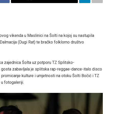
vog vikenda u Maslinici na Šolti na kojoj su nastupila
 Dalmacija (Dugi Rat) te bračko folklorno društvo
čka zajednica Šolta uz potporu TZ Splitsko-
e gosta zabavljala je splitska rap-reggae-dance-italo disco
promicanje kulture i umjetnosti na otoku Šolti Bočić i TZ
u fotogaleriji.