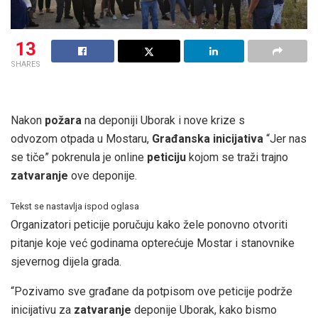
13
SHARES
Nakon
požara
na deponiji Uborak i nove krize s
odvozom otpada u Mostaru,
Građanska inicijativa
“Jer nas
se tiče” pokrenula je online
peticiju
kojom se traži trajno
zatvaranje
ove deponije.
Tekst se nastavlja ispod oglasa
Organizatori peticije poručuju kako žele ponovno otvoriti
pitanje koje već godinama opterećuje Mostar i stanovnike
sjevernog dijela grada.
“Pozivamo sve građane da potpisom ove peticije podrže
inicijativu za
zatvaranje
deponije Uborak, kako bismo