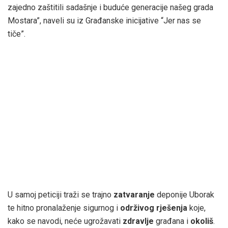
zajedno zaštitili sadašnje i buduće generacije našeg grada
Mostara”, naveli su iz Građanske inicijative “Jer nas se
tiče”.
U samoj peticiji traži se trajno
zatvaranje
deponije Uborak
te hitno pronalaženje sigurnog i
održivog rješenja
koje,
kako se navodi, neće ugrožavati
zdravlje
građana i
okoliš
.