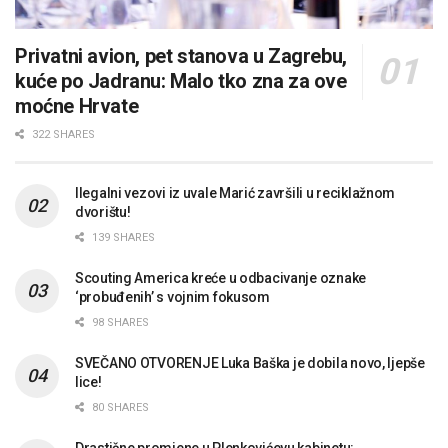
Privatni avion, pet stanova u Zagrebu,
kuće po Jadranu: Malo tko zna za ove
moćne Hrvate
322 SHARES
Ilegalni vezovi iz uvale Marić završili u reciklažnom
dvorištu!
139 SHARES
Scouting America kreće u odbacivanje oznake
‘probuđenih’ s vojnim fokusom
98 SHARES
SVEČANO OTVORENJE Luka Baška je dobila novo, ljepše
lice!
80 SHARES
Drastične promjene u Plenkovićevu kabinetu: