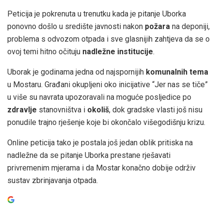
Peticija je pokrenuta u trenutku kada je pitanje Uborka
ponovno došlo u središte javnosti nakon
požara
na deponiji,
problema s odvozom otpada i sve glasnijih zahtjeva da se o
ovoj temi hitno očituju
nadležne institucije
.
Uborak je godinama jedna od najspornijih
komunalnih tema
u Mostaru. Građani okupljeni oko inicijative “Jer nas se tiče”
u više su navrata upozoravali na moguće posljedice po
zdravlje
stanovništva i
okoliš
, dok gradske vlasti još nisu
ponudile trajno rješenje koje bi okončalo višegodišnju krizu.
Online peticija tako je postala još jedan oblik pritiska na
nadležne da se pitanje Uborka prestane rješavati
privremenim mjerama i da Mostar konačno dobije održiv
sustav zbrinjavanja otpada.