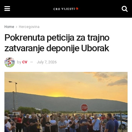
Home
Hercegovina
Pokrenuta peticija za trajno
zatvaranje deponije Uborak
by
CV
July 7, 2026