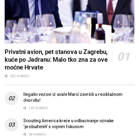
Privatni avion, pet stanova u Zagrebu,
kuće po Jadranu: Malo tko zna za ove
moćne Hrvate
322 SHARES
Ilegalni vezovi iz uvale Marić završili u reciklažnom
dvorištu!
139 SHARES
Scouting America kreće u odbacivanje oznake
‘probuđenih’ s vojnim fokusom
98 SHARES