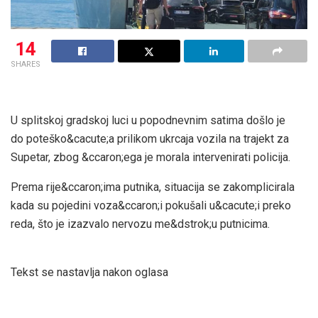
14
SHARES
U splitskoj gradskoj luci u popodnevnim satima došlo je
do poteško&cacute;a prilikom ukrcaja vozila na trajekt za
Supetar, zbog &ccaron;ega je morala intervenirati policija.
Prema rije&ccaron;ima putnika, situacija se zakomplicirala
kada su pojedini voza&ccaron;i pokušali u&cacute;i preko
reda, što je izazvalo nervozu me&dstrok;u putnicima.
Tekst se nastavlja nakon oglasa