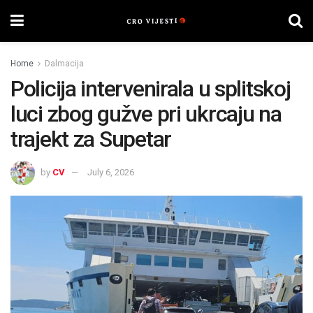
Home
Dalmacija
Policija intervenirala u splitskoj
luci zbog gužve pri ukrcaju na
trajekt za Supetar
by
CV
July 6, 2026