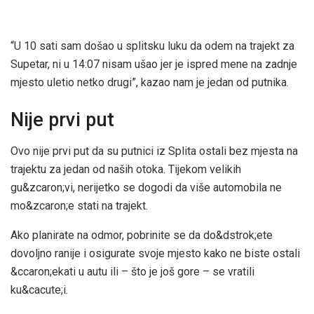
“U 10 sati sam došao u splitsku luku da odem na trajekt za
Supetar, ni u 14:07 nisam ušao jer je ispred mene na zadnje
mjesto uletio netko drugi”, kazao nam je jedan od putnika.
Nije prvi put
Ovo nije prvi put da su putnici iz Splita ostali bez mjesta na
trajektu za jedan od naših otoka. Tijekom velikih
gu&zcaron;vi, nerijetko se dogodi da više automobila ne
mo&zcaron;e stati na trajekt.
Ako planirate na odmor, pobrinite se da do&dstrok;ete
dovoljno ranije i osigurate svoje mjesto kako ne biste ostali
&ccaron;ekati u autu ili – što je još gore – se vratili
ku&cacute;i.