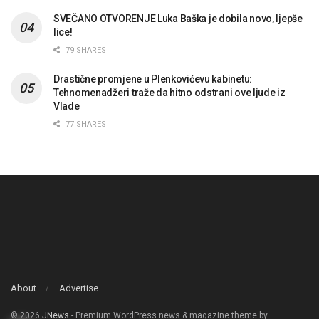
SVEČANO OTVORENJE Luka Baška je dobila novo, ljepše
lice!
79 SHARES
Drastične promjene u Plenkovićevu kabinetu:
Tehnomenadžeri traže da hitno odstrani ove ljude iz
Vlade
77 SHARES
About
Advertise
© 2026
JNews
- Premium WordPress news & magazine theme by