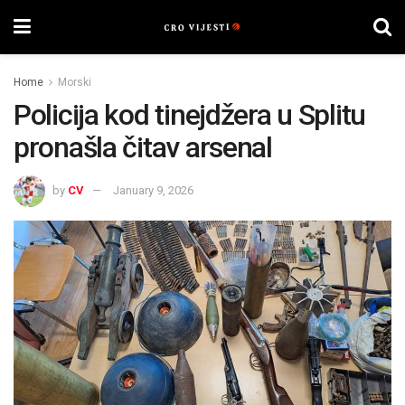
Home
Morski
Policija kod tinejdžera u Splitu
pronašla čitav arsenal
by
CV
January 9, 2026