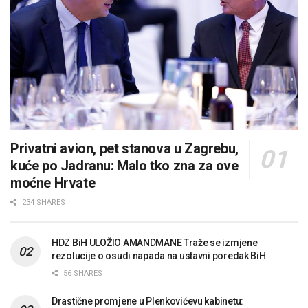
Privatni avion, pet stanova u Zagrebu,
kuće po Jadranu: Malo tko zna za ove
moćne Hrvate
234 SHARES
HDZ BiH ULOŽIO AMANDMANE Traže se izmjene
rezolucije o osudi napada na ustavni poredak BiH
56 SHARES
Drastične promjene u Plenkovićevu kabinetu: