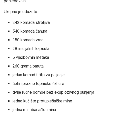
posjedovala.
Ukupno je oduzeto:
242 komada streljiva
540 komada čahura
150 komada zrna
28 inicijalnih kapsula
5 vježbovnih metaka
260 grama baruta
jedan komad fitilja za paljenje
četiri prazne topničke čahure
dvije ručne bombe bez eksplozivnog punjenja
jedno kućište protupješačke mine
jedna minobacačka mina