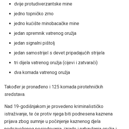
dvije protudiverzantske mine
jedno topničko zrno
jedno kućište minobacačke mine
jedan spremnik vatrenog oružja
jedan signalni pištolj
jedan samostrijel s devet pripadajućih strijela
tri dijela vatrenog oružja (cijevi i zatvarači)
dva komada vatrenog oružja
Također je pronađeno i 125 komada pirotehničkih
sredstava.
Nad 19-godišnjakom je provedeno kriminalističko
istraživanje, te će protiv njega biti podnesena kaznena
prijava zbog sumnje u počinjenje kaznenog djela
nedozvoljenog posjedovanja, izrade i nabavljanja oružja i