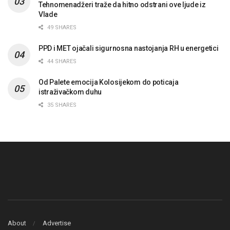
Tehnomenadžeri traže da hitno odstrani ove ljude iz
Vlade
49 SHARES
PPD i MET ojačali sigurnosna nastojanja RH u energetici
44 SHARES
Od Palete emocija Kolosijekom do poticaja
istraživačkom duhu
35 SHARES
About
Advertise