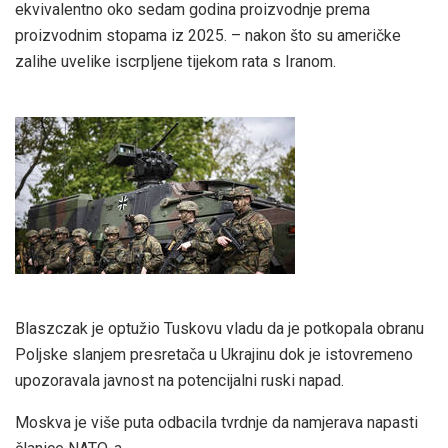
ekvivalentno oko sedam godina proizvodnje prema
proizvodnim stopama iz 2025. – nakon što su američke
zalihe uvelike iscrpljene tijekom rata s Iranom.
Blaszczak je optužio Tuskovu vladu da je potkopala obranu
Poljske slanjem presretača u Ukrajinu dok je istovremeno
upozoravala javnost na potencijalni ruski napad.
Moskva je više puta odbacila tvrdnje da namjerava napasti