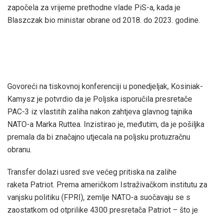
započela za vrijeme prethodne vlade PiS-a, kada je
Blaszczak bio ministar obrane od 2018. do 2023. godine.
Govoreći na tiskovnoj konferenciji u ponedjeljak, Kosiniak-
Kamysz je potvrdio da je Poljska isporučila presretače
PAC-3 iz vlastitih zaliha nakon zahtjeva glavnog tajnika
NATO-a Marka Ruttea. Inzistirao je, međutim, da je pošiljka
premala da bi značajno utjecala na poljsku protuzračnu
obranu.
Transfer dolazi usred sve većeg pritiska na zalihe
raketa Patriot. Prema američkom Istraživačkom institutu za
vanjsku politiku (FPRI), zemlje NATO-a suočavaju se s
zaostatkom od otprilike 4300 presretača Patriot – što je