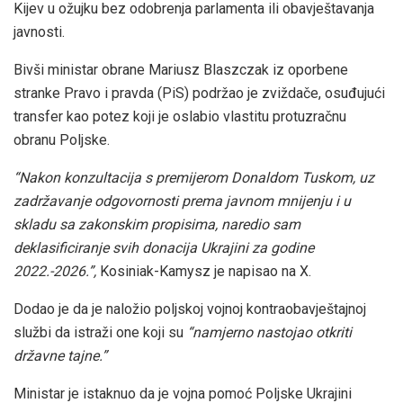
Kijev u ožujku bez odobrenja parlamenta ili obavještavanja
javnosti.
Bivši ministar obrane Mariusz Blaszczak iz oporbene
stranke Pravo i pravda (PiS) podržao je zviždače, osuđujući
transfer kao potez koji je oslabio vlastitu protuzračnu
obranu Poljske.
“Nakon konzultacija s premijerom Donaldom Tuskom, uz
zadržavanje odgovornosti prema javnom mnijenju i u
skladu sa zakonskim propisima, naredio sam
deklasificiranje svih donacija Ukrajini za godine
2022.-2026.”,
Kosiniak-Kamysz je napisao na X.
Dodao je da je naložio poljskoj vojnoj kontraobavještajnoj
službi da istraži one koji su
“namjerno nastojao otkriti
državne tajne.”
Ministar je istaknuo da je vojna pomoć Poljske Ukrajini