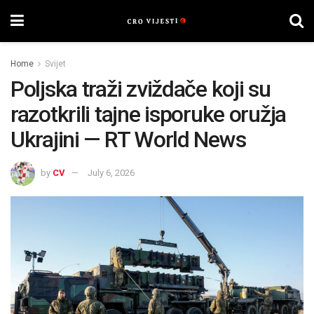
Home
Svijet
Poljska traži zviždače koji su
razotkrili tajne isporuke oružja
Ukrajini — RT World News
by
CV
July 6, 2026