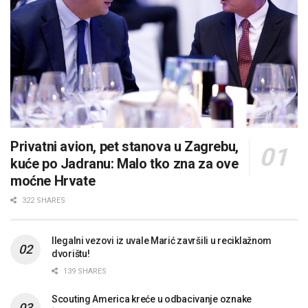
Privatni avion, pet stanova u Zagrebu,
kuće po Jadranu: Malo tko zna za ove
moćne Hrvate
322 SHARES
Ilegalni vezovi iz uvale Marić završili u reciklažnom
dvorištu!
139 SHARES
Scouting America kreće u odbacivanje oznake