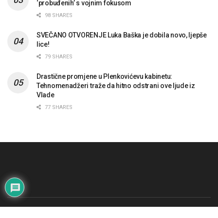
‘probuđenih’ s vojnim fokusom
98 SHARES
SVEČANO OTVORENJE Luka Baška je dobila novo, ljepše
lice!
79 SHARES
Drastične promjene u Plenkovićevu kabinetu:
Tehnomenadžeri traže da hitno odstrani ove ljude iz
Vlade
77 SHARES