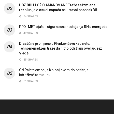
HDZ BiH ULOŽIO AMANDMANE Traže se izmjene
rezolucije o osudi napada na ustavni poredak BiH
54 SHARES
PPD i MET ojačali sigurnosna nastojanja RH u energetici
42 SHARES
Drastične promjene u Plenkovićevu kabinetu:
Tehnomenadžeri traže da hitno odstrani ove ljude iz
Vlade
35 SHARES
Od Palete emocija Kolosijekom do poticaja
istraživačkom duhu
31 SHARES