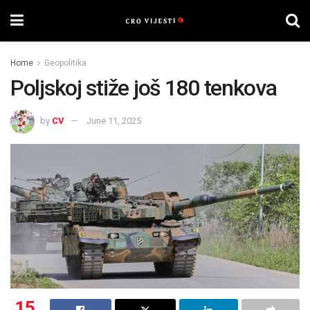
Home
Geopolitika
Poljskoj stiže još 180 tenkova
by
CV
June 11, 2025
15