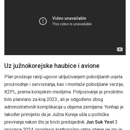
Uz južnokorejske haubice i avione
Plan proširuje raniji ug
ovor uključivanjem poboljšanih uvjeta
proizvodnje i servisiranja, kao i montaže poboljšane verzije,
K2PL, prema korejskim medijima. Potpisivanje je prvobitno
bilo planirano za kraj 2023., ali je odgođeno zbog
administrativnih komplikacija u objema zemljama. Yonhap je
također primijetio da je Južna Koreja ušla u politička
previranja nakon što je bivši predsjednik
Jun Suk Yeol
3.
prosinca 2024. proglasio kratkoročno ratno stanje jer mu je