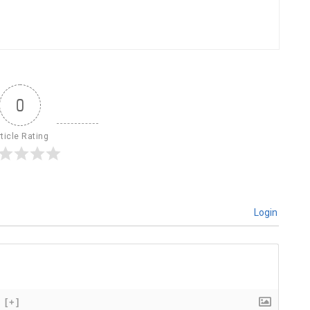
0
ticle Rating
Login
[+]