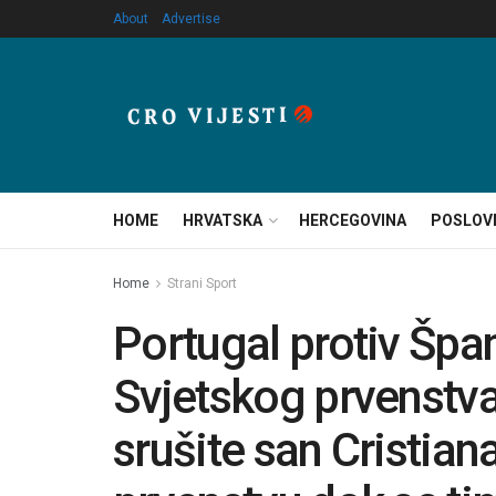
About
Advertise
HOME
HRVATSKA
HERCEGOVINA
POSLOV
Home
Strani Sport
Portugal protiv Špa
Svjetskog prvenstva 
srušite san Cristia