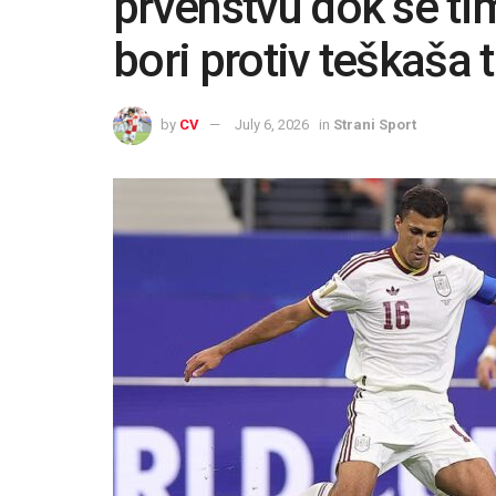
prvenstvu dok se t
bori protiv teškaša t
by
CV
July 6, 2026
in
Strani Sport