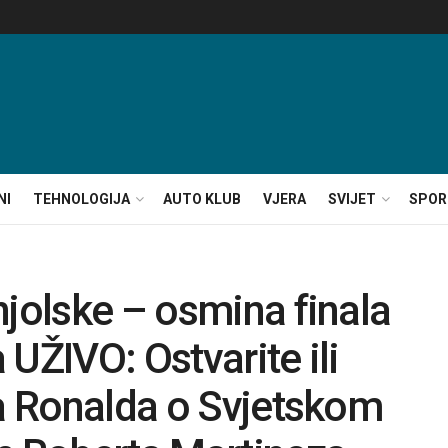
NI
TEHNOLOGIJA
AUTO KLUB
VJERA
SVIJET
SPOR
njolske – osmina finala
UŽIVO: Ostvarite ili
na Ronalda o Svjetskom