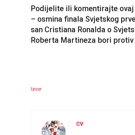
Podijelite ili komentirajte ova
– osmina finala Svjetskog prven
san Cristiana Ronalda o Svje
Roberta Martineza bori protiv 
Izvor
CV