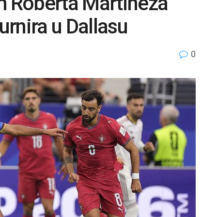
im Roberta Martineza
urnira u Dallasu
0