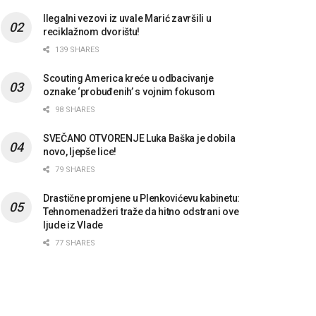
Ilegalni vezovi iz uvale Marić završili u
reciklažnom dvorištu!
139 SHARES
Scouting America kreće u odbacivanje
oznake ‘probuđenih’ s vojnim fokusom
98 SHARES
SVEČANO OTVORENJE Luka Baška je dobila
novo, ljepše lice!
79 SHARES
Drastične promjene u Plenkovićevu kabinetu:
Tehnomenadžeri traže da hitno odstrani ove
ljude iz Vlade
77 SHARES