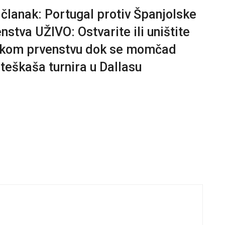
j članak: Portugal protiv Španjolske
stva UŽIVO: Ostvarite ili uništite
tskom prvenstvu dok se momčad
teškaša turnira u Dallasu