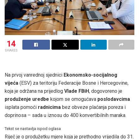
14
SHARES
Na prvoj vanrednoj sjednici
Ekonomsko-socijalnog
vijeća
(ESV) za teritoriju Federacije Bosne i Hercegovine,
koja je održana na prijedlog
Vlade FBiH
, dogovoreno je
produženje uredbe
kojom se omogućava
poslodavcima
isplata pomoći
radnicima
bez obveze plaćanja poreza i
doprinosa – sada u iznosu do 400 konvertibilnih maraka.
Tekst se nastavlja ispod oglasa
Riječ je o produžetku mjere koja je prethodno vrijedila do 31.