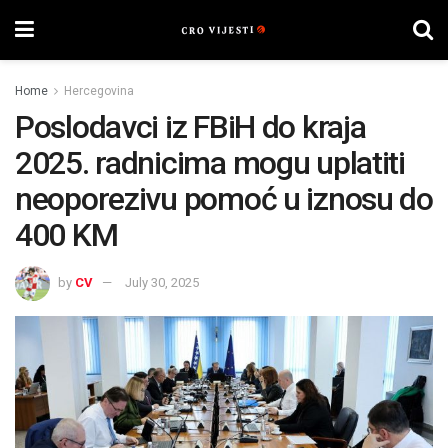
Home
Hercegovina
Poslodavci iz FBiH do kraja
2025. radnicima mogu uplatiti
neoporezivu pomoć u iznosu do
400 KM
by
CV
July 30, 2025