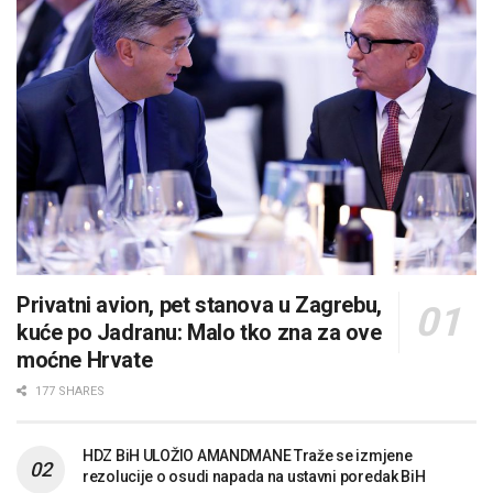
Privatni avion, pet stanova u Zagrebu,
kuće po Jadranu: Malo tko zna za ove
moćne Hrvate
177 SHARES
HDZ BiH ULOŽIO AMANDMANE Traže se izmjene
rezolucije o osudi napada na ustavni poredak BiH