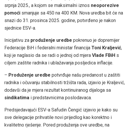
srpnja 2025., a kojom se maksimalni iznos
neoporezive
pomoći
smanjuje sa 450 na 400 KM. Nova uredba bit će na
snazi do 31. prosinca 2025. godine, potvrđeno je nakon
sjednice ESV-a.
Inicijativu za
produženje uredbe
pokrenuo je dopremijer
Federacije BiH i federalni ministar financija
Toni Kraljević
,
koji je naglasio da se radi o jednoj od mjera
Vlade FBiH
s
ciljem zaštite radnika i ublažavanja posljedica inflacije.
–
Produženje uredbe
potvrđuje našu predanost u zaštiti
radnika i očuvanju stabilnosti tržišta rada, izjavio je Kraljević,
dodavši da je mjera rezultat kontinuiranog dijaloga sa
sindikatima
i predstavnicima poslodavaca.
Predsjedavajući ESV-a Safudin Čengić izjavio je kako su
sve delegacije prihvatile novi prijedlog kao korektno i
kvalitetno rješenje. Pored produženja ove uredbe, na