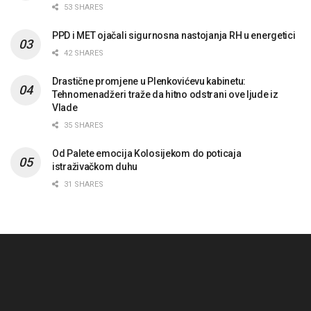
53 SHARES
PPD i MET ojačali sigurnosna nastojanja RH u energetici
42 SHARES
Drastične promjene u Plenkovićevu kabinetu:
Tehnomenadžeri traže da hitno odstrani ove ljude iz
Vlade
35 SHARES
Od Palete emocija Kolosijekom do poticaja
istraživačkom duhu
31 SHARES