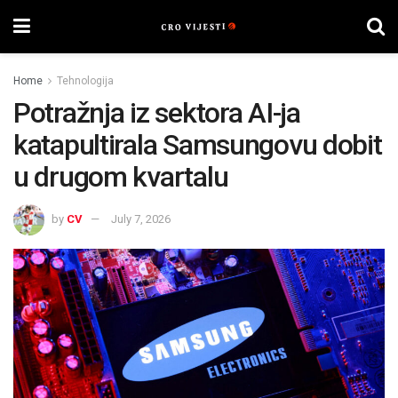
Home
Tehnologija
Potražnja iz sektora AI-ja
katapultirala Samsungovu dobit
u drugom kvartalu
by
CV
July 7, 2026