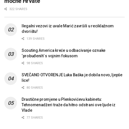
moćne Hrvate
322 SHARES
Ilegalni vezovi iz uvale Marić završili u reciklažnom
dvorištu!
139 SHARES
Scouting America kreće u odbacivanje oznake
‘probuđenih’ s vojnim fokusom
98 SHARES
SVEČANO OTVORENJE Luka Baška je dobila novo, ljepše
lice!
80 SHARES
Drastične promjene u Plenkovićevu kabinetu:
Tehnomenadžeri traže da hitno odstrani ove ljude iz
Vlade
77 SHARES