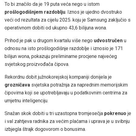
To bi značilo da je 19 puta veća nego u istom
prošlogodišnjem razdoblju
. Iznos je ujedno dvostruko
veći od rezultata za cijelu 2025. koju je Samsung zaključio s
operativnom dobiti od ukupno 43,6 bilijuna wona.
Prihod je pak u drugom kvartalu više nego
udvostručen
u
odnosu na isto prošlogodišnje razdoblje i iznosio je 171
bilijun wona, pokazuju preliminarne procjene najvećeg
svjetskog proizvođača čipova.
Rekordnu dobit južnokorejskoj kompaniji donijela je
grozničava
svjetska potražnja za naprednim memorijskim
čipovima koji se upotrebljavaju u podatkovnim centrima za
umjetnu inteligenciju.
Snažan skok dobiti u tri uzastopna tromjesečja
pokrenuo
je
i val zahtjeva radnika za većim plaćama i uprava je u svibnju
izbjegla štrajk dogovorom o bonusima.