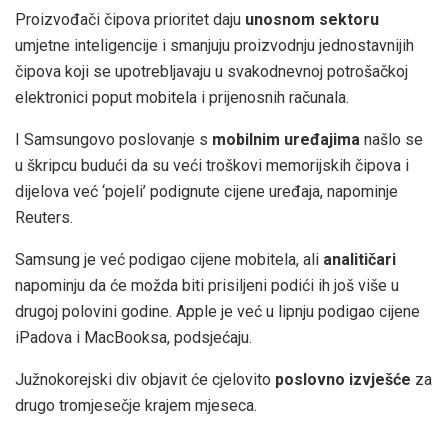
Proizvođači čipova prioritet daju
unosnom sektoru
umjetne inteligencije i smanjuju proizvodnju jednostavnijih
čipova koji se upotrebljavaju u svakodnevnoj potrošačkoj
elektronici poput mobitela i prijenosnih računala.
I Samsungovo poslovanje s
mobilnim uređajima
našlo se
u škripcu budući da su veći troškovi memorijskih čipova i
dijelova već ‘pojeli’ podignute cijene uređaja, napominje
Reuters.
Samsung je već podigao cijene mobitela, ali
analitičari
napominju da će možda biti prisiljeni podići ih još više u
drugoj polovini godine. Apple je već u lipnju podigao cijene
iPadova i MacBooksa, podsjećaju.
Južnokorejski div objavit će cjelovito
poslovno izvješće
za
drugo tromjesečje krajem mjeseca.