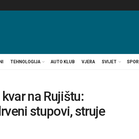
NI
TEHNOLOGIJA
AUTO KLUB
VJERA
SVIJET
SPOR
 kvar na Rujištu:
drveni stupovi, struje