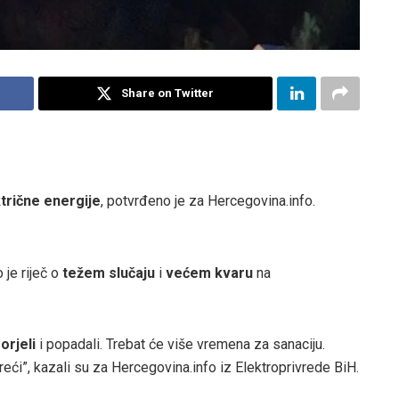
Share on Twitter
trične energije
, potvrđeno je za Hercegovina.info.
 je riječ o
težem slučaju
i
većem kvaru
na
orjeli
i popadali. Trebat će više vremena za sanaciju.
eći”, kazali su za Hercegovina.info iz Elektroprivrede BiH.