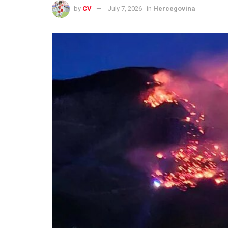
by
CV
July 7, 2026
in
Hercegovina