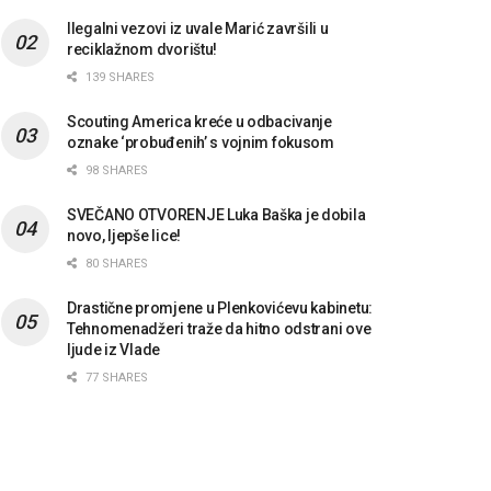
Ilegalni vezovi iz uvale Marić završili u
reciklažnom dvorištu!
139 SHARES
Scouting America kreće u odbacivanje
oznake ‘probuđenih’ s vojnim fokusom
98 SHARES
SVEČANO OTVORENJE Luka Baška je dobila
novo, ljepše lice!
80 SHARES
Drastične promjene u Plenkovićevu kabinetu:
Tehnomenadžeri traže da hitno odstrani ove
ljude iz Vlade
77 SHARES