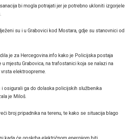
nacija bi mogla potrajati jer je potrebno ukloniti izgorjele
.
eženi su i u Grabovici kod Mostara, gdje su stanovnici od
la je za Hercegovina.info kako je Policijska postaja
e u mjestu Grabovica, na trafostanici koja se nalazi na
 vrsta elektroopreme.
 i osigurali ga do dolaska policijskih službenika
zala je Miloš.
ći broj pripadnika na terenu, te kako se situacija blago
 ni kada će opskrba električnom energijom biti