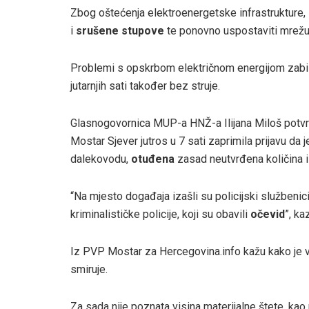
Zbog oštećenja elektroenergetske infrastrukture, sa
i
srušene stupove
te ponovno uspostaviti mrežu
Problemi s opskrbom električnom energijom zabilj
jutarnjih sati također bez struje.
Glasnogovornica MUP-a HNŽ-a Ilijana Miloš potvrdi
Mostar Sjever jutros u 7 sati zaprimila prijavu da j
dalekovodu,
otuđena
zasad neutvrđena količina i
“Na mjesto događaja izašli su policijski službenici
kriminalističke policije, koji su obavili
očevid
”, ka
Iz PVP Mostar za Hercegovina.info kažu kako je ve
smiruje.
Za sada nije poznata visina materijalne štete, kao