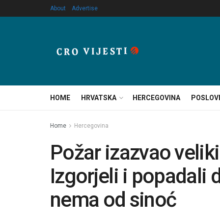
About
Advertise
HOME
HRVATSKA
HERCEGOVINA
POSLOV
Home
Hercegovina
Požar izazvao veliki
Izgorjeli i popadali 
nema od sinoć