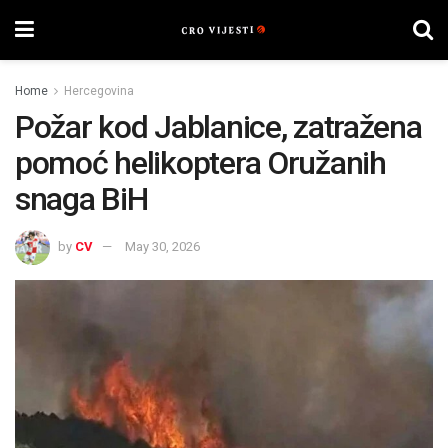
Home
Hercegovina
Požar kod Jablanice, zatražena
pomoć helikoptera Oružanih
snaga BiH
by
CV
May 30, 2026