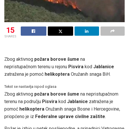
15
SHARES
Zbog aktivnog
požara
borove šume
na
nepristupačnom terenu u rejonu
Pisvira
kod
Jablanice
zatražena je pomoć
helikoptera
Oružanih snaga BiH.
Tekst se nastavlja ispod oglasa
Zbog aktivnog
požara
borove šume
na nepristupačnom
terenu na području
Pisvira
kod
Jablanice
zatražena je
pomoć
helikoptera
Oružanih snaga Bosne i Hercegovine,
priopćeno je iz
Federalne uprave civilne zaštite
.
Požar je izbio u petak poslijepodne, a pripadnici Vatrogasne