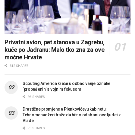
Privatni avion, pet stanova u Zagrebu,
kuće po Jadranu: Malo tko zna za ove
moćne Hrvate
312 SHARES
Scouting America kreće u odbacivanje oznake
‘probuđenih’ s vojnim fokusom
96 SHARES
Drastične promjene u Plenkovićevu kabinetu:
Tehnomenadžeri traže da hitno odstrani ove ljude iz
Vlade
73 SHARES