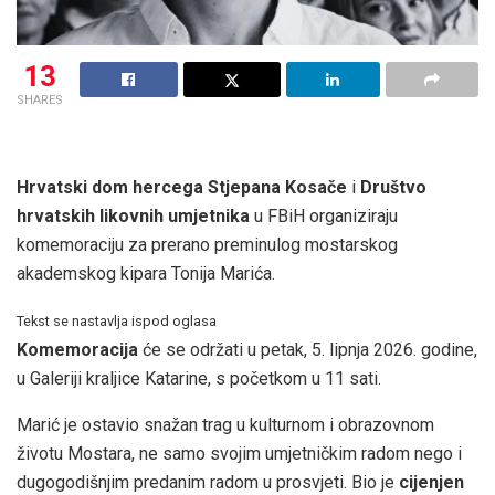
13
SHARES
Hrvatski dom hercega Stjepana Kosače
i
Društvo
hrvatskih likovnih umjetnika
u FBiH organiziraju
komemoraciju za prerano preminulog mostarskog
akademskog kipara Tonija Marića.
Tekst se nastavlja ispod oglasa
Komemoracija
će se održati u petak, 5. lipnja 2026. godine,
u Galeriji kraljice Katarine, s početkom u 11 sati.
Marić je ostavio snažan trag u kulturnom i obrazovnom
životu Mostara, ne samo svojim umjetničkim radom nego i
dugogodišnjim predanim radom u prosvjeti. Bio je
cijenjen