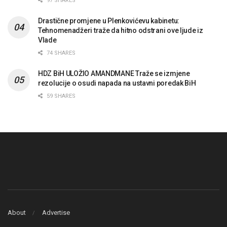
97 SHARES
Drastične promjene u Plenkovićevu kabinetu:
Tehnomenadžeri traže da hitno odstrani ove ljude iz
Vlade
74 SHARES
HDZ BiH ULOŽIO AMANDMANE Traže se izmjene
rezolucije o osudi napada na ustavni poredak BiH
59 SHARES
About
Advertise