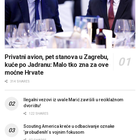
Privatni avion, pet stanova u Zagrebu,
kuće po Jadranu: Malo tko zna za ove
moćne Hrvate
314 SHARES
Ilegalni vezovi iz uvale Marić završili u reciklažnom
dvorištu!
122 SHARES
Scouting America kreće u odbacivanje oznake
‘probuđenih’ s vojnim fokusom