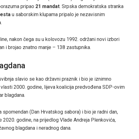
 sporazuma pripao
21 mandat
. Srpska demokratska stranka
jesta
u saborskim klupama pripalo je nezavisnim
.
dine, nakon čega su u kolovozu 1992. održani novi izbori
an i brojao znatno manje – 138 zastupnika.
lagdana
ibnja slavio se kao državni praznik i bio je iznimno
lasti 2000. godine, lijeva koalicija predvođena SDP-ovim
ar blagdana.
 spomendan (Dan Hrvatskog sabora) i bio je radni dan,
je 2020. godine, na prijedlog Vlade Andreja Plenkovića,
žavnog blagdana i neradnog dana.