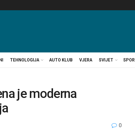
NI
TEHNOLOGIJA
AUTO KLUB
VJERA
SVIJET
SPOR
ena je moderna
ja
0