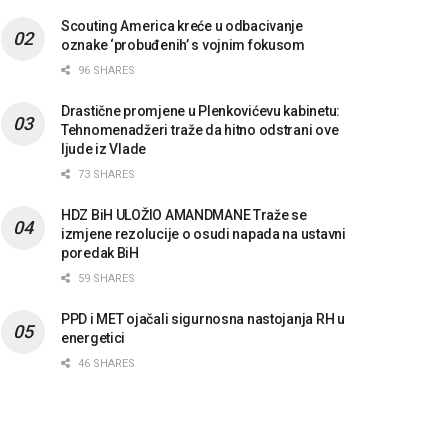
Scouting America kreće u odbacivanje
oznake ‘probuđenih’ s vojnim fokusom
96 SHARES
Drastične promjene u Plenkovićevu kabinetu:
Tehnomenadžeri traže da hitno odstrani ove
ljude iz Vlade
73 SHARES
HDZ BiH ULOŽIO AMANDMANE Traže se
izmjene rezolucije o osudi napada na ustavni
poredak BiH
59 SHARES
PPD i MET ojačali sigurnosna nastojanja RH u
energetici
46 SHARES