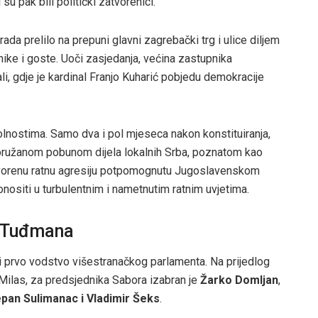
 su pak bili politički zatvorenici.
da prelilo na prepuni glavni zagrebački trg i ulice diljem
nike i goste. Uoči zasjedanja, većina zastupnika
li, gdje je kardinal Franjo Kuharić pobjedu demokracije
kolnostima. Samo dva i pol mjeseca nakon konstituiranja,
oružanom pobunom dijela lokalnih Srba, poznatom kao
 otvorenu ratnu agresiju potpomognutu Jugoslavenskom
nositi u turbulentnim i nametnutim ratnim uvjetima.
je Tuđmana
 i prvo vodstvo višestranačkog parlamenta. Na prijedlog
 Milas, za predsjednika Sabora izabran je
Žarko Domljan
,
epan Sulimanac i Vladimir Šeks
.