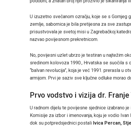
podobni, a znatan broj njih proživio je šikaniranja ili
U izuzetno svečanom ozračju, koje se s Gornjeg gra
zemlje, sabornica je bila pretijesna za sve zastup
prisustvovala je svetoj misi u Zagrebačkoj katedra
nazvao povijesnom prekretnicom.
No, povijesni uzlet ubrzo je testiran u najtežim o
sredinom kolovoza 1990., Hrvatska se suočila s 
“balvan revolucija”, koja je već 1991. prerasla u
armijom. Prvi je saziv sve ključne odluke morao do
Prvo vodstvo i vizija dr. Fran
U radnom dijelu te povijesne sjednice izabrano je
Komisije za izbor i imenovanja, koju je vodio Ivan
dok su potpredsjednici postali
Ivica Percan, Stj