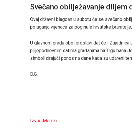
Svečano obilježavanje diljem
Ovaj državni blagdan u subotu će se svečano obilj
polaganja vijenaca za poginule hrvatske branitelj
U glavnom gradu obol proslavi dat će i Zajednica u
prijepodnevnim satima građanima na Trgu bana Jos
simbolizirajući ponos na dane kada su udareni te
D.G.
Izvor: Morski