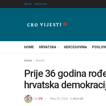
About
Advertise
HOME
HRVATSKA
HERCEGOVINA
POSLOV
Home
Morski
Prije 36 godina rođ
hrvatska demokraci
by
CV
May 30, 2026
in
Morski