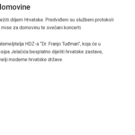
 domovine
ežiti diljem Hrvatske. Predviđeni su službeni protokoli
e, mise za domovinu te svečani koncerti.
temeljitelja HDZ-a “Dr. Franjo Tuđman”, koja će u
ipa Jelačića besplatno dijeliti hrvatske zastave,
melji moderne hrvatske države.