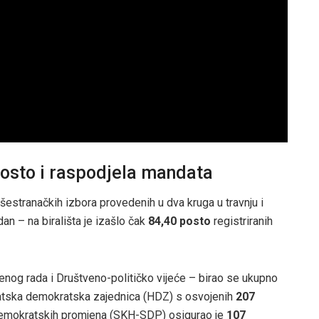
posto i raspodjela mandata
višestranačkih izbora provedenih u dva kruga u travnju i
an – na birališta je izašlo čak
84,40 posto
registriranih
ženog rada i Društveno-političko vijeće – birao se ukupno
rvatska demokratska zajednica (HDZ) s osvojenih
207
demokratskih promjena (SKH-SDP) osigurao je
107