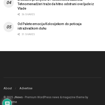
Tehnomenadžeri traže da hitno odstrani ove ljude iz
Vlade
36 SHARES
Od Palete emocija Kolosijekom do poticaja
istraživačkom duhu
31 SHARES
About
Advertise
© 2025
JNews
- Premium WordPress news & magazine theme by
Jegtheme
.