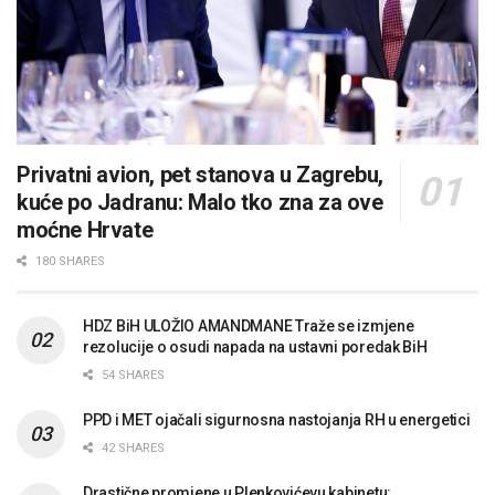
Privatni avion, pet stanova u Zagrebu,
kuće po Jadranu: Malo tko zna za ove
moćne Hrvate
180 SHARES
HDZ BiH ULOŽIO AMANDMANE Traže se izmjene
rezolucije o osudi napada na ustavni poredak BiH
54 SHARES
PPD i MET ojačali sigurnosna nastojanja RH u energetici
42 SHARES
Drastične promjene u Plenkovićevu kabinetu: