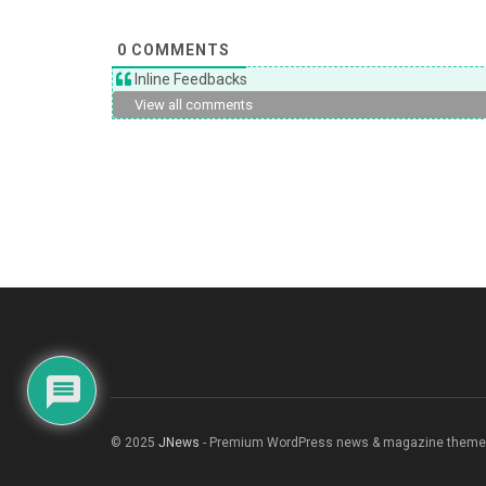
0
COMMENTS
Inline Feedbacks
View all comments
© 2025
JNews
- Premium WordPress news & magazine theme