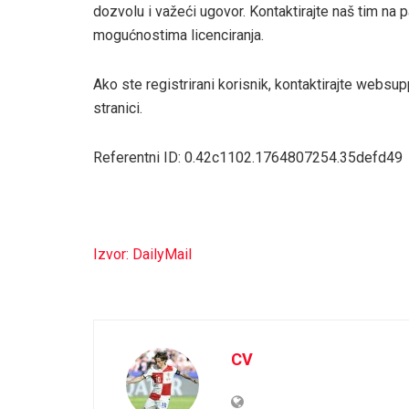
dozvolu i važeći ugovor. Kontaktirajte naš tim n
mogućnostima licenciranja.
Ako ste registrirani korisnik, kontaktirajte webs
stranici.
Referentni ID: 0.42c1102.1764807254.35defd49
Izvor: DailyMail
CV