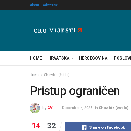
About
Advertise
HOME
HRVATSKA
HERCEGOVINA
POSLOV
Home
Showbiz (žutilo)
Pristup ograničen
by
CV
December 4, 2025
in
Showbiz (žutilo)
14
32
Share on Facebook