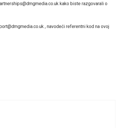
a partnerships@dmgmedia.co.uk kako biste razgovarali o
upport@dmgmedia.co.uk , navodeći referentni kod na ovoj