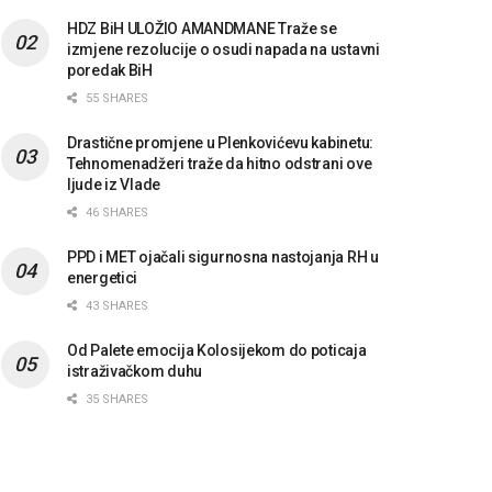
HDZ BiH ULOŽIO AMANDMANE Traže se
izmjene rezolucije o osudi napada na ustavni
poredak BiH
55 SHARES
Drastične promjene u Plenkovićevu kabinetu:
Tehnomenadžeri traže da hitno odstrani ove
ljude iz Vlade
46 SHARES
PPD i MET ojačali sigurnosna nastojanja RH u
energetici
43 SHARES
Od Palete emocija Kolosijekom do poticaja
istraživačkom duhu
35 SHARES