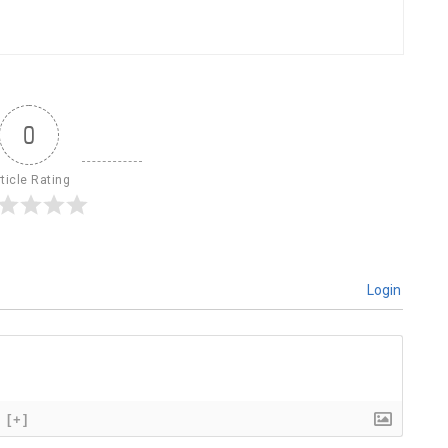
0
ticle Rating
Login
[+]