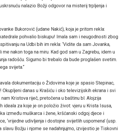
i uskrsnuću nalazio Božji odgovor na misterij trpljenja i
vanke Bukorović (udane Nakić), koja je pritom rekla:
 katedrale pohvalio biskupu! Imala sam i neugodnosti zbog
pitivanju na Udbi bih im rekla: ‘Vidite da sam Jovanka,
ili me nakon toga na miru. Kad god sam u Zagrebu, idem u
unja radošću. Sigurno bi trebalo da bude proglašen svetim.
ga svijeta.“
avala dokumentaciju o Židovima koje je spasio Stepinac,
! Okupljeni danas u Krašiću i oko televizijskih ekrana i svi
am Kristova riječ, pretočena u baštinu bl. Alojzija
h ideala za koje je on položio život: vjeru u Krista Isusa,
aka između muškarca i žene, kršćanski odgoj djece i
ce, ‘vrijedne udivljenja i dostojne svijetlih uspomena’ (usp.
 slavu Božju i njome se nadahnjujmo, izvijestio je Tiskovni