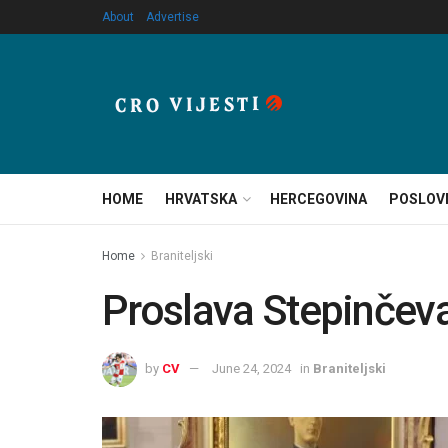
About
Advertise
HOME
HRVATSKA
HERCEGOVINA
POSLOV
Home
Braniteljski
Proslava Stepinčeva
by
CV
June 24, 2024
in
Braniteljski