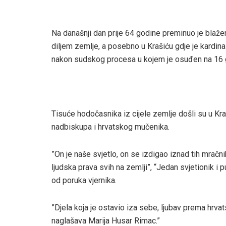
Na današnji dan prije 64 godine preminuo je blaže
diljem zemlje, a posebno u Krašiću gdje je kardi
nakon sudskog procesa u kojem je osuđen na 16 
Tisuće hodočasnika iz cijele zemlje došli su u Kr
nadbiskupa i hrvatskog mučenika.
”On je naše svjetlo, on se izdigao iznad tih mračnih
ljudska prava svih na zemlji”, “Jedan svjetionik i 
od poruka vjernika.
”Djela koja je ostavio iza sebe, ljubav prema hrv
naglašava Marija Husar Rimac.”