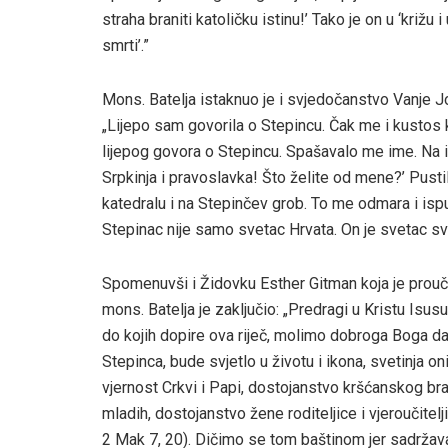
straha braniti katoličku istinu!’ Tako je on u ‘križu 
smrti’.”
Mons. Batelja istaknuo je i svjedočanstvo Vanje Jo
„Lijepo sam govorila o Stepincu. Čak me i kustos
lijepog govora o Stepincu. Spašavalo me ime. Na is
Srpkinja i pravoslavka! Što želite od mene?’ Pust
katedralu i na Stepinčev grob. To me odmara i isp
Stepinac nije samo svetac Hrvata. On je svetac sve
Spomenuvši i Židovku Esther Gitman koja je prouč
mons. Batelja je zaključio: „Predragi u Kristu Isusu
do kojih dopire ova riječ, molimo dobroga Boga da n
Stepinca, bude svjetlo u životu i ikona, svetinja oni
vjernost Crkvi i Papi, dostojanstvo kršćanskog br
mladih, dostojanstvo žene roditeljice i vjeroučitelji
2 Mak 7, 20). Dičimo se tom baštinom jer sadržava