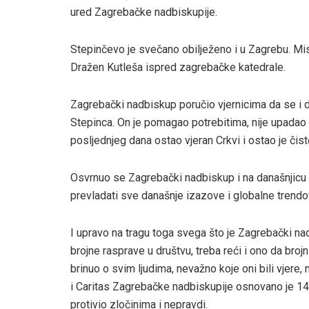
ured Zagrebačke nadbiskupije.
Stepinčevo je svečano obilježeno i u Zagrebu. Mi
Dražen Kutleša ispred zagrebačke katedrale.
Zagrebački nadbiskup poručio vjernicima da se i d
Stepinca. On je pomagao potrebitima, nije upadao 
posljednjeg dana ostao vjeran Crkvi i ostao je čist
Osvrnuo se Zagrebački nadbiskup i na današnjicu 
prevladati sve današnje izazove i globalne trend
I upravo na tragu toga svega što je Zagrebački na
brojne rasprave u društvu, treba reći i ono da brojni
brinuo o svim ljudima, nevažno koje oni bili vjere,
i Caritas Zagrebačke nadbiskupije osnovano je 14 
protivio zločinima i nepravdi.