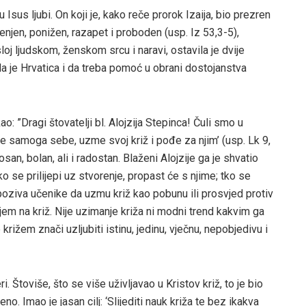
u Isus ljubi. On koji je, kako reče prorok Izaija, bio prezren
enjen, ponižen, razapet i proboden (usp. Iz 53,3-5),
asloj ljudskom, ženskom srcu i naravi, ostavila je dvije
 da je Hrvatica i da treba pomoć u obrani dostojanstva
: ”Dragi štovatelji bl. Alojzija Stepinca! Čuli smo u
e samoga sebe, uzme svoj križ i pođe za njim’ (usp. Lk 9,
san, bolan, ali i radostan. Blaženi Alojzije ga je shvatio
ko se prilijepi uz stvorenje, propast će s njime; tko se
e poziva učenike da uzmu križ kao pobunu ili prosvjed protiv
njem na križ. Nije uzimanje križa ni modni trend kakvim ga
 križem znači uzljubiti istinu, jedinu, vječnu, nepobjedivu i
eri. Štoviše, što se više uživljavao u Kristov križ, to je bio
eno. Imao je jasan cilj: ‘Slijediti nauk križa te bez ikakva