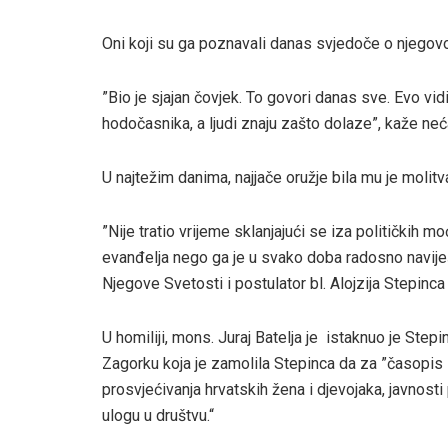
Oni koji su ga poznavali danas svjedoče o njegovoj 
”Bio je sjajan čovjek. To govori danas sve. Evo vidi
hodočasnika, a ljudi znaju zašto dolaze”, kaže neća
U najtežim danima, najjače oružje bila mu je molitv
”Nije tratio vrijeme sklanjajući se iza političkih m
evanđelja nego ga je u svako doba radosno naviješt
Njegove Svetosti i postulator bl. Alojzija Stepinca d
U homiliji, mons. Juraj Batelja je istaknuo je Ste
Zagorku koja je zamolila Stepinca da za ”časopis 
prosvjećivanja hrvatskih žena i djevojaka, javnost
ulogu u društvu.“