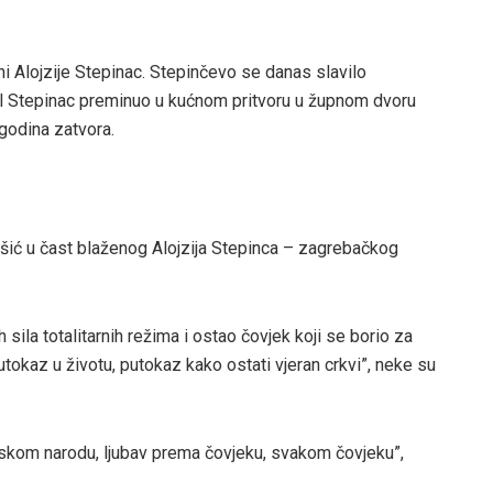
ni Alojzije Stepinac. Stepinčevo se danas slavilo
nal Stepinac preminuo u kućnom pritvoru u župnom dvoru
godina zatvora.
ašić u čast blaženog Alojzija Stepinca – zagrebačkog
 sila totalitarnih režima i ostao čovjek koji se borio za
putokaz u životu, putokaz kako ostati vjeran crkvi”, neke su
atskom narodu, ljubav prema čovjeku, svakom čovjeku”,