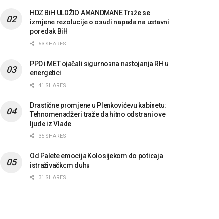
HDZ BiH ULOŽIO AMANDMANE Traže se
izmjene rezolucije o osudi napada na ustavni
poredak BiH
53 SHARES
PPD i MET ojačali sigurnosna nastojanja RH u
energetici
41 SHARES
Drastične promjene u Plenkovićevu kabinetu:
Tehnomenadžeri traže da hitno odstrani ove
ljude iz Vlade
35 SHARES
Od Palete emocija Kolosijekom do poticaja
istraživačkom duhu
31 SHARES