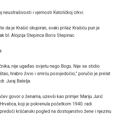
neustrašivosti i vjernosti Katoličkoj crkvi.
te da je Krašić okupiran, svaki prilaz Krašiću pun je
k bl. Alojzija Stepinca Boris Stepinac.
a.
oćnika, nije ugađao svijetu nego Bogu. Nije se stidio
ao, hrabro živio i smrću posvjedočio,” poručio je prelat
r. Juraj Batelja.
pinčev govor o ženama, uzevši kao primjer Mariju Jurić
Hrvatica, koji je pokrenula početkom 1940. radi
i predoči kršćanski pogled na dostojanstvo žene i njezinu