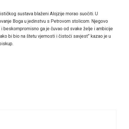
stičkog sustava blaženi Alojzije morao suočiti. U
ovanje Boga u jedinstvu s Petrovom stolicom. Njegovo
a i beskompromisno ga je čuvao od svake želje i ambicije
ako bi bio na štetu vjernosti i čistoći savjest” kazao je u
biskup.