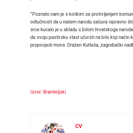
”Poznato nam je s kolikim se protivljenjem komuni
odlučnosti da u našem narodu sačuva ispravno št
srce kucalo je u skladu s bilom hrvatskoga narod
da svoju pastirsku vlast učvrsti na bilo koji način k
propovjedi mons. Dražen Kutleša, zagrebački nad
Izvor: Braniteljski
CV