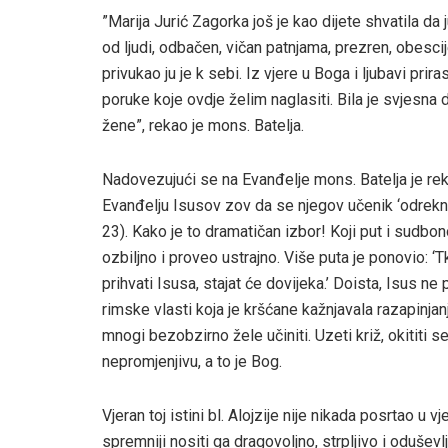
”Marija Jurić Zagorka još je kao dijete shvatila da j
od ljudi, odbačen, vičan patnjama, prezren, obescij
privukao ju je k sebi. Iz vjere u Boga i ljubavi prir
poruke koje ovdje želim naglasiti. Bila je svjesna
žene”, rekao je mons. Batelja.
Nadovezujući se na Evanđelje mons. Batelja je rekao
Evanđelju Isusov zov da se njegov učenik ‘odrekn
23). Kako je to dramatičan izbor! Koji put i sudbono
ozbiljno i proveo ustrajno. Više puta je ponovio: ‘T
prihvati Isusa, stajat će dovijeka.’ Doista, Isus n
rimske vlasti koja je kršćane kažnjavala razapinja
mnogi bezobzirno žele učiniti. Uzeti križ, okititi se
nepromjenjivu, a to je Bog.
Vjeran toj istini bl. Alojzije nije nikada posrtao u vj
spremniji nositi ga dragovoljno, strpljivo i oduševlj