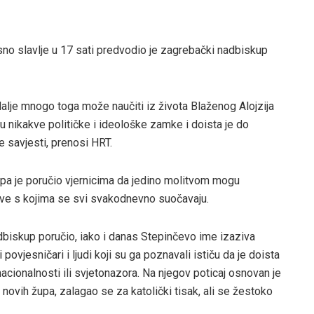
sno slavlje u 17 sati predvodio je zagrebački nadbiskup
alje mnogo toga može naučiti iz života Blaženog Alojzija
u nikakve političke i ideološke zamke i doista je do
e savjesti, prenosi HRT.
pa je poručio vjernicima da jedino molitvom mogu
ove s kojima se svi svakodnevno suočavaju.
dbiskup poručio, iako i danas Stepinčevo ime izaziva
 povjesničari i ljudi koji su ga poznavali ističu da je doista
 nacionalnosti ili svjetonazora. Na njegov poticaj osnovan je
novih župa, zalagao se za katolički tisak, ali se žestoko