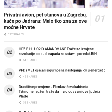
Privatni avion, pet stanova u Zagrebu,
kuće po Jadranu: Malo tko zna za ove
moćne Hrvate
177 SHARES
HDZ BiH ULOŽIO AMANDMANE Traže se izmjene
rezolucije o osudi napada na ustavni poredak BiH
54 SHARES
PPD i MET ojačali sigurnosna nastojanja RH u energetici
42 SHARES
Drastične promjene u Plenkovićevu kabinetu:
Tehnomenadžeri traže da hitno odstrani ove ljude iz
Vlade
35 SHARES