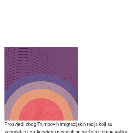
Prosvjedi zbog Trumpovih imigracijskih racija koji su
započeli u Los Angelesu nastavili su se širiti u druge velike