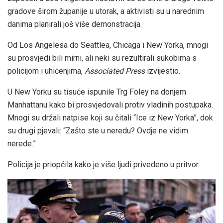
gradove širom županije u utorak, a aktivisti su u narednim
danima planirali još više demonstracija.
Od Los Angelesa do Seattlea, Chicaga i New Yorka, mnogi
su prosvjedi bili mirni, ali neki su rezultirali sukobima s
policijom i uhićenjima,
Associated Press
izvijestio.
U New Yorku su tisuće ispunile Trg Foley na donjem
Manhattanu kako bi prosvjedovali protiv vladinih postupaka.
Mnogi su držali natpise koji su čitali “Ice iz New Yorka”, dok
su drugi pjevali: “Zašto ste u neredu? Ovdje ne vidim
nerede.”
Policija je priopćila kako je više ljudi privedeno u pritvor.