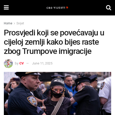
Home
Svijet
Prosvjedi koji se povećavaju u
cijeloj zemlji kako bijes raste
zbog Trumpove imigracije
by
CV
June 11, 2025