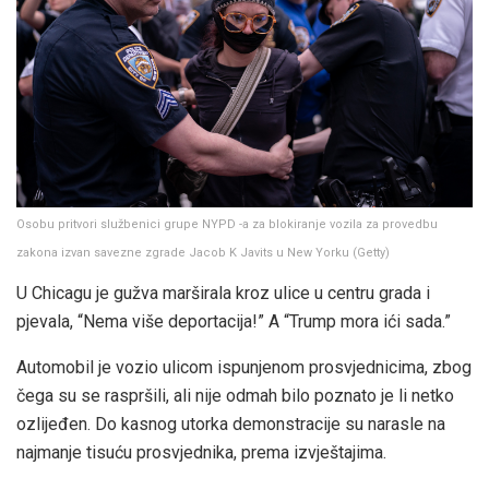
Osobu pritvori službenici grupe NYPD -a za blokiranje vozila za provedbu
zakona izvan savezne zgrade Jacob K Javits u New Yorku
(
Getty
)
U Chicagu je gužva marširala kroz ulice u centru grada i
pjevala, “Nema više deportacija!” A “Trump mora ići sada.”
Automobil je vozio ulicom ispunjenom prosvjednicima, zbog
čega su se raspršili, ali nije odmah bilo poznato je li netko
ozlijeđen. Do kasnog utorka demonstracije su narasle na
najmanje tisuću prosvjednika, prema izvještajima.