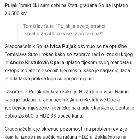
Puljak “praktički sam sebi na štetu građana Splita isplatio
26.500 kn”.
Tomislav Šuta: “Puljak je svojoj stranci
isplatio 26.500 kn više iz proračuna!”
Gradonačelnik Splita
Ivica Puljak
osvrnuo se na optužbe
Tomislava Šute i rekao kako se zapravo radi o iznosu kojeg
je
Andro Krstulović Opara
uplatio tijekom svog mandata u
sklopu isplate mjesečnih liječničkih. Kako je naglasio, tada
je bila takva praksa koju su oni promijenili.
Također je Puljak naglasio kako je HDZ dobio više. Naime,
kada je tadašnji gradonačelnik Andro Krstulović Opara
isplaćivao mjesečne liječničke naknade strankama, Centar je
dobio 25 600, a HDZ 33 tisuće kuna.
Gradonačelnik je skrenuo pozornost i na problem revizije
koja taj iznos nije uočila na računu HDZ-a. Zaključno je na