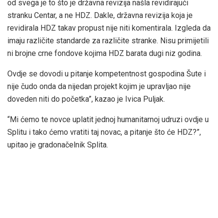
od svega je to što je državna revizija našla revidirajući
stranku Centar, a ne HDZ. Dakle, državna revizija koja je
revidirala HDZ takav propust nije niti komentirala. Izgleda da
imaju različite standarde za različite stranke. Nisu primijetili
ni brojne crne fondove kojima HDZ barata dugi niz godina.
Ovdje se dovodi u pitanje kompetentnost gospodina Šute i
nije čudo onda da nijedan projekt kojim je upravljao nije
doveden niti do početka”, kazao je Ivica Puljak.
“Mi ćemo te novce uplatit jednoj humanitarnoj udruzi ovdje u
Splitu i tako ćemo vratiti taj novac, a pitanje što će HDZ?”,
upitao je gradonačelnik Splita.