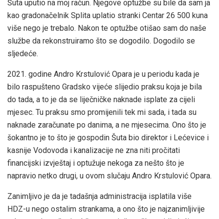
Šuta uputio na moj račun. Njegove optužbe su bile da sam ja
kao gradonačelnik Splita uplatio stranki Centar 26 500 kuna
više nego je trebalo. Nakon te optužbe otišao sam do naše
službe da rekonstruiramo što se dogodilo. Dogodilo se
sljedeće.
2021. godine Andro Krstulović Opara je u periodu kada je
bilo raspušteno Gradsko vijeće slijedio praksu koja je bila
do tada, a to je da se liječničke naknade isplate za cijeli
mjesec. Tu praksu smo promijenili tek mi sada, i tada su
naknade zaračunate po danima, a ne mjesecima. Ono što je
šokantno je to što je gospodin Šuta bio direktor i Lećevice i
kasnije Vodovoda i kanalizacije ne zna niti pročitati
financijski izvještaj i optužuje nekoga za nešto što je
napravio netko drugi, u ovom slučaju Andro Krstulović Opara.
Zanimljivo je da je tadašnja administracija isplatila više
HDZ-u nego ostalim strankama, a ono što je najzanimljivije