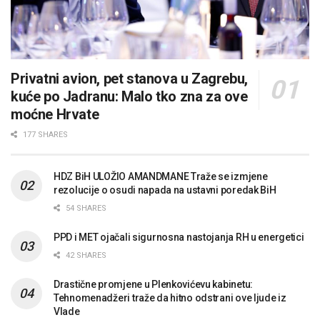
Privatni avion, pet stanova u Zagrebu,
kuće po Jadranu: Malo tko zna za ove
moćne Hrvate
177 SHARES
HDZ BiH ULOŽIO AMANDMANE Traže se izmjene
rezolucije o osudi napada na ustavni poredak BiH
54 SHARES
PPD i MET ojačali sigurnosna nastojanja RH u energetici
42 SHARES
Drastične promjene u Plenkovićevu kabinetu:
Tehnomenadžeri traže da hitno odstrani ove ljude iz
Vlade