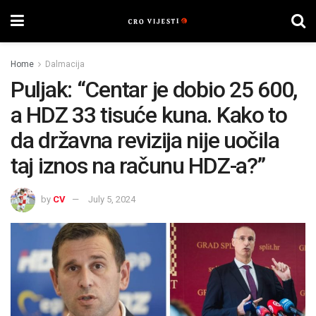
Home
Dalmacija
Puljak: “Centar je dobio 25 600,
a HDZ 33 tisuće kuna. Kako to
da državna revizija nije uočila
taj iznos na računu HDZ-a?”
by
CV
July 5, 2024