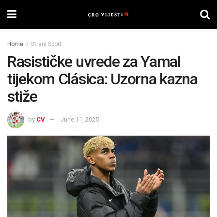
Home
Strani Sport
Rasističke uvrede za Yamal
tijekom Clásica: Uzorna kazna
stiže
by
CV
June 11, 2025