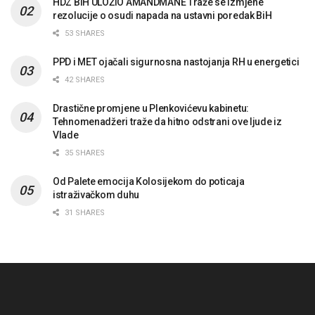
HDZ BiH ULOŽIO AMANDMANE Traže se izmjene
rezolucije o osudi napada na ustavni poredak BiH
53 SHARES
PPD i MET ojačali sigurnosna nastojanja RH u energetici
42 SHARES
Drastične promjene u Plenkovićevu kabinetu:
Tehnomenadžeri traže da hitno odstrani ove ljude iz
Vlade
35 SHARES
Od Palete emocija Kolosijekom do poticaja
istraživačkom duhu
31 SHARES