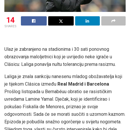
14
SHARES
Ulaz je zabranjeno na stadionima i 30 sati ponovnog
obrazovanja maloljetnici koji je uvrijedio neke igrače u
Clásicu: Laliga ponavlja nultu toleranciju prema rasizmu.
Laliga je znala sankciju nanesenu mladog obožavatelja koji
je tijekom Clásica između
Real Madrid i Barcelona
Prošlog listopada u Bernabéuu obratio se rasističkim
uvredama Lamine Yamal. Dječak, koji je identificirao i
pokušao Fiskalía de Menores, priznao je svoje
odgovornosti. Sada će se morati suočiti s uzornom kaznom.
Epizoda je pobudila snažno ogorčenje u svijetu nogometa.
Slijedom toga, vlasti su čvrsto intervenirale kako bi dale