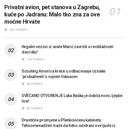
Privatni avion, pet stanova u Zagrebu,
kuće po Jadranu: Malo tko zna za ove
moćne Hrvate
322 SHARES
Ilegalni vezovi iz uvale Marić završili u reciklažnom
dvorištu!
139 SHARES
Scouting America kreće u odbacivanje oznake
‘probuđenih’ s vojnim fokusom
98 SHARES
SVEČANO OTVORENJE Luka Baška je dobila novo, ljepše
lice!
80 SHARES
Drastične promjene u Plenkovićevu kabinetu:
Tehnomenadžeri traže da hitno odstrani ove ljude iz