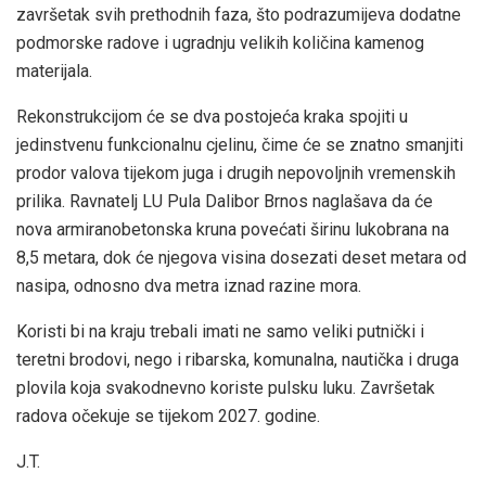
završetak svih prethodnih faza, što podrazumijeva dodatne
podmorske radove i ugradnju velikih količina kamenog
materijala.
Rekonstrukcijom će se dva postojeća kraka spojiti u
jedinstvenu funkcionalnu cjelinu, čime će se znatno smanjiti
prodor valova tijekom juga i drugih nepovoljnih vremenskih
prilika. Ravnatelj LU Pula Dalibor Brnos naglašava da će
nova armiranobetonska kruna povećati širinu lukobrana na
8,5 metara, dok će njegova visina dosezati deset metara od
nasipa, odnosno dva metra iznad razine mora.
Koristi bi na kraju trebali imati ne samo veliki putnički i
teretni brodovi, nego i ribarska, komunalna, nautička i druga
plovila koja svakodnevno koriste pulsku luku. Završetak
radova očekuje se tijekom 2027. godine.
J.T.