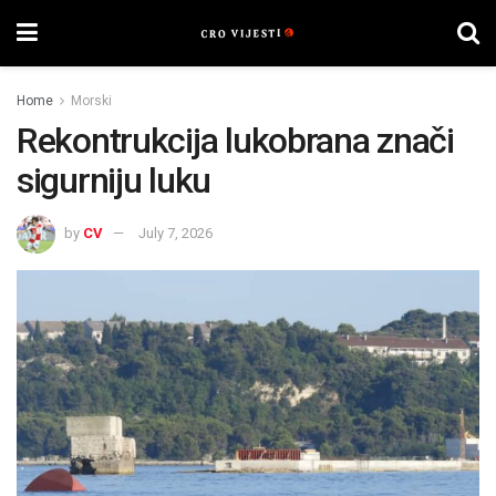
Home
Morski
Rekontrukcija lukobrana znači
sigurniju luku
by
CV
July 7, 2026