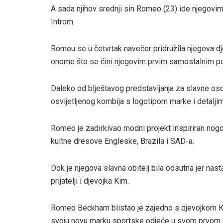
A sada njihov srednji sin Romeo (23) ide njegovi
Introm.
Romeu se u četvrtak navečer pridružila njegova dj
onome što se čini njegovim prvim samostalnim p
Daleko od blještavog predstavljanja za slavne oso
osvijetljenog kombija s logotipom marke i detaljim
Romeo je zadirkivao modni projekt inspiriran nogo
kultne dresove Engleske, Brazila i SAD-a.
Dok je njegova slavna obitelj bila odsutna jer nast
prijatelji i djevojka Kim.
Romeo Beckham blistao je zajedno s djevojkom Kim
svoju novu marku sportske odjeće u svom prvo