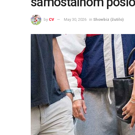
samostalnom poslo
by
CV
May 30, 2026
in
Showbiz (žutilo)