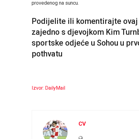
provedenog na suncu.
Podijelite ili komentirajte ov
zajedno s djevojkom Kim Turnb
sportske odjeće u Sohou u p
pothvatu
Izvor: DailyMail
CV