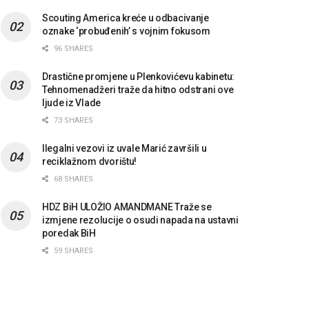
Scouting America kreće u odbacivanje
oznake ‘probuđenih’ s vojnim fokusom
96 SHARES
Drastične promjene u Plenkovićevu kabinetu:
Tehnomenadžeri traže da hitno odstrani ove
ljude iz Vlade
73 SHARES
Ilegalni vezovi iz uvale Marić završili u
reciklažnom dvorištu!
68 SHARES
HDZ BiH ULOŽIO AMANDMANE Traže se
izmjene rezolucije o osudi napada na ustavni
poredak BiH
59 SHARES