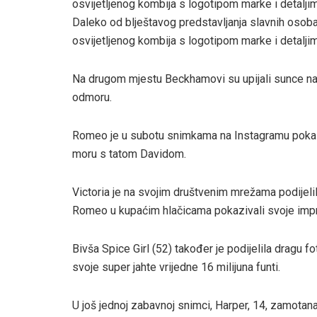
Daleko od blještavog predstavljanja slavnih osoba
osvijetljenog kombija s logotipom marke i detalji
Na drugom mjestu Beckhamovi su upijali sunce na 
odmoru.
Romeo je u subotu snimkama na Instagramu pokaz
moru s tatom Davidom.
Victoria je na svojim društvenim mrežama podijeli
Romeo u kupaćim hlačicama pokazivali svoje impr
Bivša Spice Girl (52) također je podijelila dragu f
svoje super jahte vrijedne 16 milijuna funti.
U još jednoj zabavnoj snimci, Harper, 14, zamotan