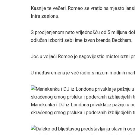
Kasnije te večeri, Romeo se vratio na mjesto lansi
Intra zaslona.
S procijenjenom neto vrijednošću od 5 milijuna do
odlučan izboriti sebi ime izvan brenda Beckham.
Još u veljači Romeo je nagovijestio misteriozni pro
U međuvremenu je već radio s nizom modnih marki
Manekenka i DJ iz Londona privukla je pažnju u od
skraćenog crnog prsluka i poderanih izblijedjelih t