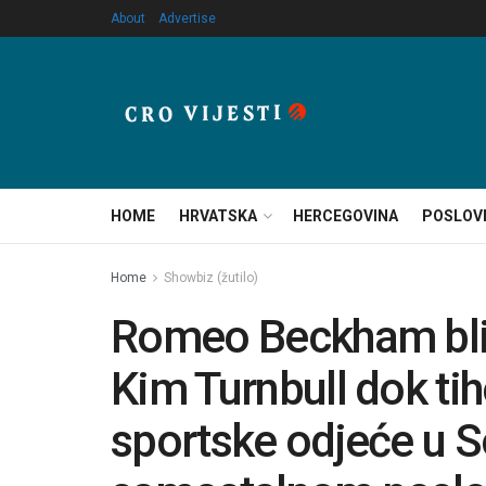
About
Advertise
HOME
HRVATSKA
HERCEGOVINA
POSLOV
Home
Showbiz (žutilo)
Romeo Beckham blis
Kim Turnbull dok t
sportske odjeće u 