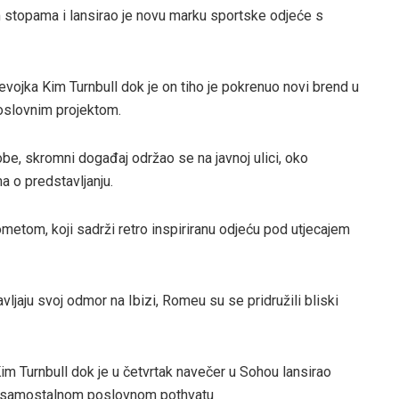
m stopama i lansirao je novu marku sportske odjeće s
evojka Kim Turnbull dok je on
tiho je pokrenuo novi brend u
oslovnim projektom.
be, skromni događaj održao se na javnoj ulici, oko
a o predstavljanju.
metom, koji sadrži retro inspiriranu odjeću pod utjecajem
avljaju svoj odmor na Ibizi, Romeu su se pridružili bliski
 Turnbull dok je u četvrtak navečer u Sohou lansirao
m samostalnom poslovnom pothvatu