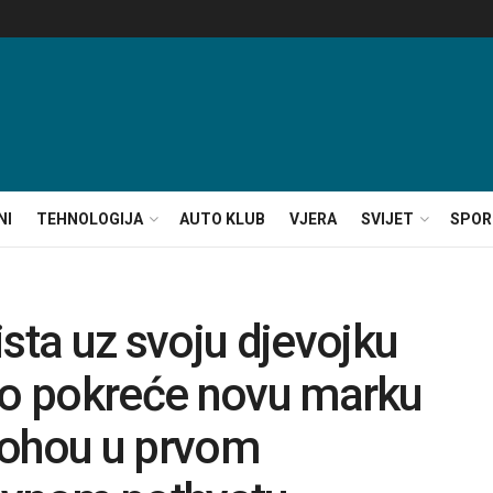
NI
TEHNOLOGIJA
AUTO KLUB
VJERA
SVIJET
SPOR
ta uz svoju djevojku
iho pokreće novu marku
Sohou u prvom