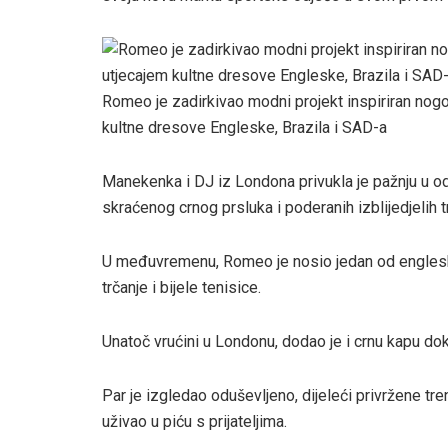
Romeo je zadirkivao modni projekt inspiriran nogo
kultne dresove Engleske, Brazila i SAD-a
Manekenka i DJ iz Londona privukla je pažnju u od
skraćenog crnog prsluka i poderanih izblijedjelih t
U međuvremenu, Romeo je nosio jedan od engleskih
trčanje i bijele tenisice.
Unatoč vrućini u Londonu, dodao je i crnu kapu dok
Par je izgledao oduševljeno, dijeleći privržene t
uživao u piću s prijateljima.