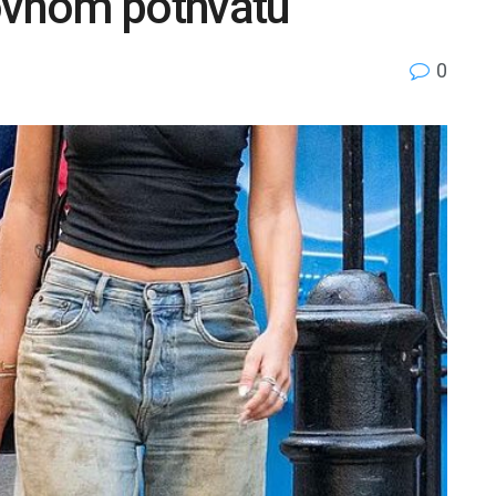
vnom pothvatu
0