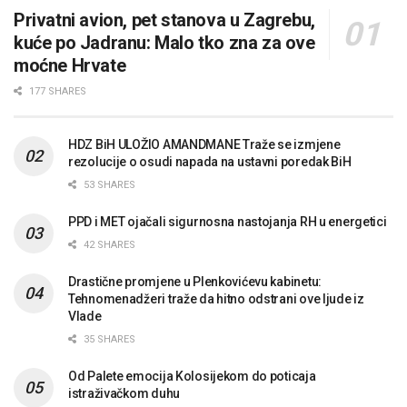
Privatni avion, pet stanova u Zagrebu,
kuće po Jadranu: Malo tko zna za ove
moćne Hrvate
177 SHARES
HDZ BiH ULOŽIO AMANDMANE Traže se izmjene
rezolucije o osudi napada na ustavni poredak BiH
53 SHARES
PPD i MET ojačali sigurnosna nastojanja RH u energetici
42 SHARES
Drastične promjene u Plenkovićevu kabinetu:
Tehnomenadžeri traže da hitno odstrani ove ljude iz
Vlade
35 SHARES
Od Palete emocija Kolosijekom do poticaja
istraživačkom duhu