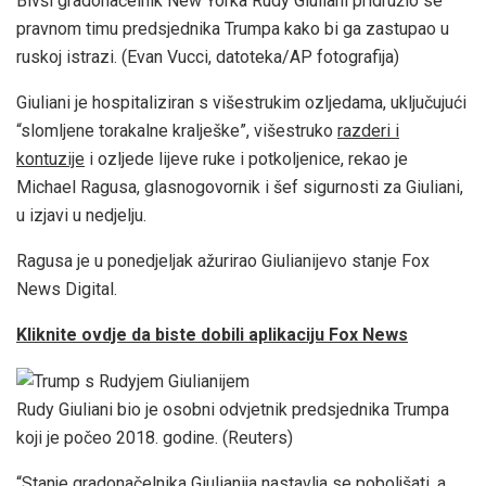
Bivši gradonačelnik New Yorka Rudy Giuliani pridružio se
pravnom timu predsjednika Trumpa kako bi ga zastupao u
ruskoj istrazi.
(Evan Vucci, datoteka/AP fotografija)
Giuliani je hospitaliziran s višestrukim ozljedama, uključujući
“slomljene torakalne kralješke”, višestruko
razderi i
kontuzije
i ozljede lijeve ruke i potkoljenice, rekao je
Michael Ragusa, glasnogovornik i šef sigurnosti za Giuliani,
u izjavi u nedjelju.
Ragusa je u ponedjeljak ažurirao Giulianijevo stanje Fox
News Digital.
Kliknite ovdje da biste dobili aplikaciju Fox News
Rudy Giuliani bio je osobni odvjetnik predsjednika Trumpa
koji je počeo 2018. godine.
(Reuters)
“Stanje gradonačelnika Giulianija nastavlja se poboljšati, a