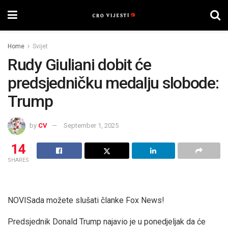
Home
Svijet
Rudy Giuliani dobit će
predsjedničku medalju slobode:
Trump
by
CV
September 1, 2025
14
SHARES
NOVI
Sada možete slušati članke Fox News!
Predsjednik Donald Trump najavio je u ponedjeljak da će