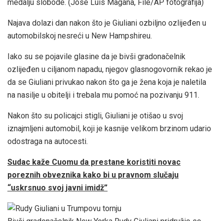
medalju slobode.
(Jose Luis Magana, File/AP fotografija)
Najava dolazi dan nakon što je Giuliani ozbiljno ozlijeđen u
automobilskoj nesreći u New Hampshireu.
Iako su se pojavile glasine da je bivši gradonačelnik
ozlijeđen u ciljanom napadu, njegov glasnogovornik rekao je
da se Giuliani privukao nakon što ga je žena koja je naletila
na nasilje u obitelji i trebala mu pomoć na pozivanju 911.
Nakon što su policajci stigli, Giuliani je otišao u svoj
iznajmljeni automobil, koji je kasnije velikom brzinom udario
odostraga na autocesti.
Sudac kaže Cuomu da prestane koristiti novac
poreznih obveznika kako bi u pravnom slučaju
“uskrsnuo svoj javni imidž”