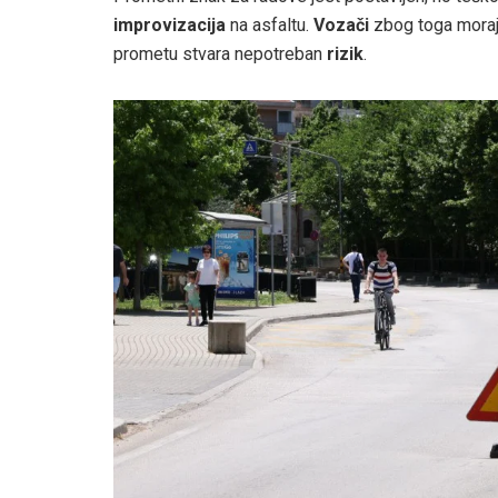
improvizacija
na asfaltu.
Vozači
zbog toga moraju
prometu stvara nepotreban
rizik
.