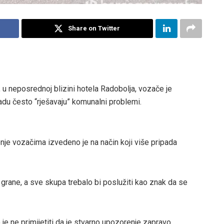
Share on Twitter
 u neposrednoj blizini hotela Radobolja, vozače je
adu često “rješavaju” komunalni problemi.
enje vozačima izvedeno je na način koji više pripada
re grane, a sve skupa trebalo bi poslužiti kao znak da se
je ne primijetiti da je stvarno upozorenje zapravo