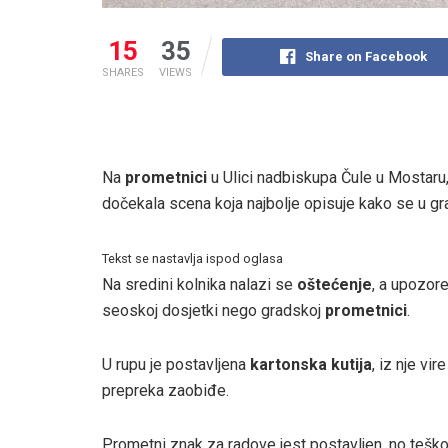
15
35
Share on Facebook
SHARES
VIEWS
Na
prometnici
u Ulici nadbiskupa Čule u Mostaru,
dočekala scena koja najbolje opisuje kako se u gr
Tekst se nastavlja ispod oglasa
Na sredini kolnika nalazi se
oštećenje
, a upozor
seoskoj dosjetki nego gradskoj
prometnici
.
U rupu je postavljena
kartonska kutija
, iz nje vi
prepreka zaobiđe.
Prometni znak za radove jest postavljen, no teško 