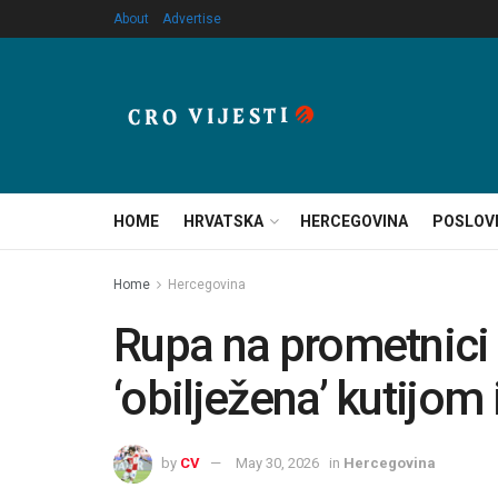
About
Advertise
HOME
HRVATSKA
HERCEGOVINA
POSLOV
Home
Hercegovina
Rupa na prometnici 
‘obilježena’ kutijom
by
CV
May 30, 2026
in
Hercegovina