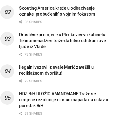
Scouting America kreće u odbacivanje
oznake ‘probuđenih’ s vojnim fokusom
96 SHARES
Drastične promjene u Plenkovićevu kabinetu:
Tehnomenadžeri traže da hitno odstrani ove
ljude iz Vlade
73 SHARES
Ilegalni vezovi iz uvale Marić završili u
reciklažnom dvorištu!
72 SHARES
HDZ BiH ULOŽIO AMANDMANE Traže se
izmjene rezolucije o osudi napada na ustavni
poredak BiH
59 SHARES