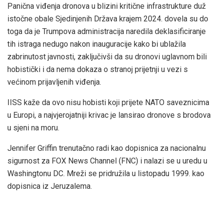
Panična viđenja dronova u blizini kritične infrastrukture duž
istočne obale Sjedinjenih Država krajem 2024. dovela su do
toga da je Trumpova administracija naredila deklasificiranje
tih istraga nedugo nakon inauguracije kako bi ublažila
zabrinutost javnosti, zaključivši da su dronovi uglavnom bili
hobistički i da nema dokaza o stranoj prijetnji u vezi s
većinom prijavljenih viđenja.
IISS kaže da ovo nisu hobisti koji prijete NATO saveznicima
u Europi, a najvjerojatniji krivac je lansirao dronove s brodova
u sjeni na moru.
Jennifer Griffin trenutačno radi kao dopisnica za nacionalnu
sigurnost za FOX News Channel (FNC) i nalazi se u uredu u
Washingtonu DC. Mreži se pridružila u listopadu 1999. kao
dopisnica iz Jeruzalema.