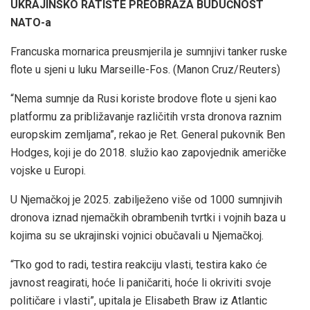
UKRAJINSKO RATIŠTE PREOBRAŽA BUDUĆNOST
NATO-a
Francuska mornarica preusmjerila je sumnjivi tanker ruske
flote u sjeni u luku Marseille-Fos.
(Manon Cruz/Reuters)
“Nema sumnje da Rusi koriste brodove flote u sjeni kao
platformu za približavanje različitih vrsta dronova raznim
europskim zemljama”, rekao je Ret. General pukovnik Ben
Hodges, koji je do 2018. služio kao zapovjednik američke
vojske u Europi.
U Njemačkoj je 2025. zabilježeno više od 1000 sumnjivih
dronova iznad njemačkih obrambenih tvrtki i vojnih baza u
kojima su se ukrajinski vojnici obučavali u Njemačkoj.
“Tko god to radi, testira reakciju vlasti, testira kako će
javnost reagirati, hoće li paničariti, hoće li okriviti svoje
političare i vlasti”, upitala je Elisabeth Braw iz Atlantic