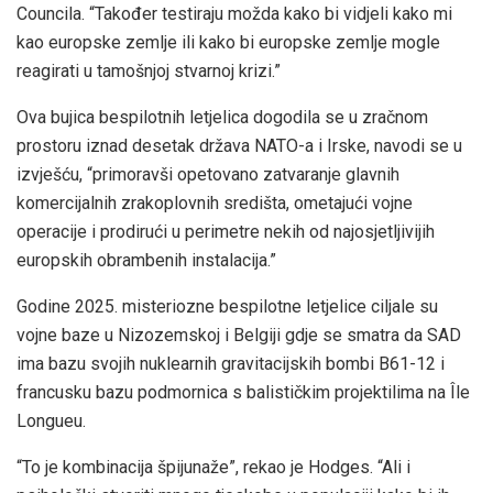
Councila. “Također testiraju možda kako bi vidjeli kako mi
kao europske zemlje ili kako bi europske zemlje mogle
reagirati u tamošnjoj stvarnoj krizi.”
Ova bujica bespilotnih letjelica dogodila se u zračnom
prostoru iznad desetak država NATO-a i Irske, navodi se u
izvješću, “primoravši opetovano zatvaranje glavnih
komercijalnih zrakoplovnih središta, ometajući vojne
operacije i prodirući u perimetre nekih od najosjetljivijih
europskih obrambenih instalacija.”
Godine 2025. misteriozne bespilotne letjelice ciljale su
vojne baze u Nizozemskoj i Belgiji gdje se smatra da SAD
ima bazu svojih nuklearnih gravitacijskih bombi B61-12 i
francusku bazu podmornica s balističkim projektilima na Île
Longueu.
“To je kombinacija špijunaže”, rekao je Hodges. “Ali i