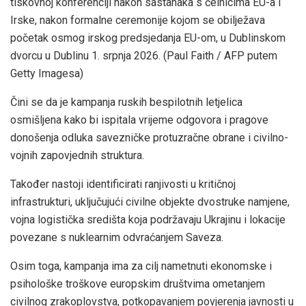
tiskovnoj konferenciji nakon sastanaka s čelnicima EU-a i
Irske, nakon formalne ceremonije kojom se obilježava
početak osmog irskog predsjedanja EU-om, u Dublinskom
dvorcu u Dublinu 1. srpnja 2026.
(Paul Faith / AFP putem
Getty Imagesa)
Čini se da je kampanja ruskih bespilotnih letjelica
osmišljena kako bi ispitala vrijeme odgovora i pragove
donošenja odluka savezničke protuzračne obrane i civilno-
vojnih zapovjednih struktura.
Također nastoji identificirati ranjivosti u kritičnoj
infrastrukturi, uključujući civilne objekte dvostruke namjene,
vojna logistička središta koja podržavaju Ukrajinu i lokacije
povezane s nuklearnim odvraćanjem Saveza.
Osim toga, kampanja ima za cilj nametnuti ekonomske i
psihološke troškove europskim društvima ometanjem
civilnog zrakoplovstva, potkopavanjem povjerenja javnosti u