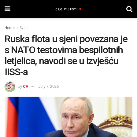
Home
Svijet
Ruska flota u sjeni povezana je
s NATO testovima bespilotnih
letjelica, navodi se u izvješću
IISS-a
by
CV
July 7, 2026