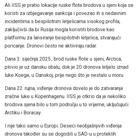
Ali IISS je pratio lokacije ruske flote brodova u sjeni koja se
koristi za izbjegavanje sankcija i povezao ih s nedavnim
incidentima s bespilotnim letjelicama visokog profila,
zaključivši da bi Rusija mogla koristiti brodove kao
platformu za lansiranje bespilotnih letjelica, stvarajući
poricanje. Dronovi često ne aktiviraju radar.
Dana 3. siječnja 2025., brod ruske flote u sjeni, Arctica,
plovio je uz dansku obalu, dok je 20 dronova letjelo iznad
luke Koege, u Danskoj, prije nego što je nestalo u moru.
Dana 22. rujna, viđenje dronova dovelo je do zatvaranja
zračne luke u Kopenhagenu. IISS je otkrio da je nekoliko
brodova sjena bilo u tom području u to vrijeme, uključujući
Arctiku i Boracay.
I nije tako samo u Europi. Deseci neobjašnjivih viđenja
dronova također su se dogodili u SAD-u u proteklih