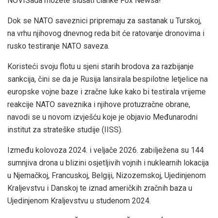
NOVI
Sada možete slušati članke Fox Newsa!
Dok se NATO saveznici pripremaju za sastanak u Turskoj,
na vrhu njihovog dnevnog reda bit će ratovanje dronovima i
rusko testiranje NATO saveza.
Koristeći svoju flotu u sjeni starih brodova za razbijanje
sankcija, čini se da je Rusija lansirala bespilotne letjelice na
europske vojne baze i zračne luke kako bi testirala vrijeme
reakcije NATO saveznika i njihove protuzračne obrane,
navodi se u novom izvješću koje je objavio Međunarodni
institut za strateške studije (IISS).
Između kolovoza 2024. i veljače 2026. zabilježena su 144
sumnjiva drona u blizini osjetljivih vojnih i nuklearnih lokacija
u Njemačkoj, Francuskoj, Belgiji, Nizozemskoj, Ujedinjenom
Kraljevstvu i Danskoj te iznad američkih zračnih baza u
Ujedinjenom Kraljevstvu u studenom 2024.