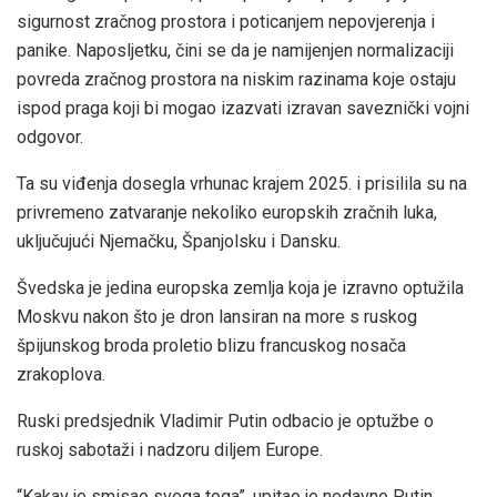
sigurnost zračnog prostora i poticanjem nepovjerenja i
panike. Naposljetku, čini se da je namijenjen normalizaciji
povreda zračnog prostora na niskim razinama koje ostaju
ispod praga koji bi mogao izazvati izravan saveznički vojni
odgovor.
Ta su viđenja dosegla vrhunac krajem 2025. i prisilila su na
privremeno zatvaranje nekoliko europskih zračnih luka,
uključujući Njemačku, Španjolsku i Dansku.
Švedska je jedina europska zemlja koja je izravno optužila
Moskvu nakon što je dron lansiran na more s ruskog
špijunskog broda proletio blizu francuskog nosača
zrakoplova.
Ruski predsjednik Vladimir Putin odbacio je optužbe o
ruskoj sabotaži i nadzoru diljem Europe.
“Kakav je smisao svega toga”, upitao je nedavno Putin