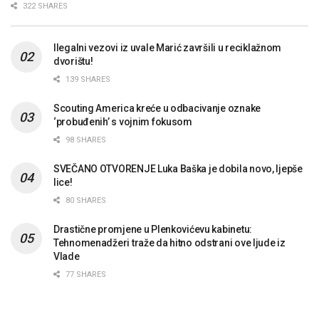
322 SHARES
Ilegalni vezovi iz uvale Marić završili u reciklažnom
dvorištu!
139 SHARES
Scouting America kreće u odbacivanje oznake
‘probuđenih’ s vojnim fokusom
98 SHARES
SVEČANO OTVORENJE Luka Baška je dobila novo, ljepše
lice!
80 SHARES
Drastične promjene u Plenkovićevu kabinetu:
Tehnomenadžeri traže da hitno odstrani ove ljude iz
Vlade
77 SHARES