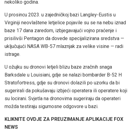
nekoliko godina.
U prosincu 2023. u zajedničkoj bazi Langley-Eustis u
Virginiji neovlaštene letjelice pojavile su se na nebu iznad
baze 17 dana zaredom, izbjegavajući vojno praćenje i
prisilivši Pentagon da dovede specijalizirana sredstva —
uključujući NASA WB-57 mlaznjak za velike visine — radi
istrage.
U ožujku su dronovi letjeli blizu baze zračnih snaga
Barksdale u Louisiani, gdje se nalazi bombarder B-52 H
Stratofortress, gdje su dronovi dolazili po uzorku da bi
sugerirali da pokušavaju izbjeći operatera ili operatere koji
su locirani. Svjetla na dronovima sugeriraju da operateri
možda testiraju sigurnosne odgovore u bazi.
KLIKNITE OVDJE ZA PREUZIMANJE APLIKACIJE FOX
NEWS