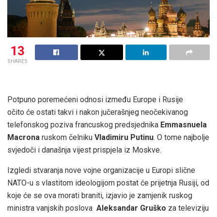
13
SHARES
Potpuno poremećeni odnosi između Europe i Rusije
očito će ostati takvi i nakon jučerašnjeg neočekivanog
telefonskog poziva francuskog predsjednika
Emmasnuela
Macrona
ruskom čelniku
Vladimiru
Putinu
. O tome najbolje
svjedoči i današnja vijest prispjela iz Moskve.
Izgledi stvaranja nove vojne organizacije u Europi slične
NATO-u s vlastitom ideologijom postat će prijetnja Rusiji, od
koje će se ova morati braniti, izjavio je zamjenik ruskog
ministra vanjskih poslova
Aleksandar Gruško
za televiziju