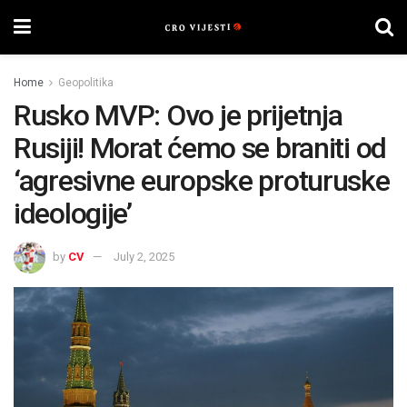
Home
Geopolitika
Rusko MVP: Ovo je prijetnja
Rusiji! Morat ćemo se braniti od
‘agresivne europske proturuske
ideologije’
by
CV
July 2, 2025