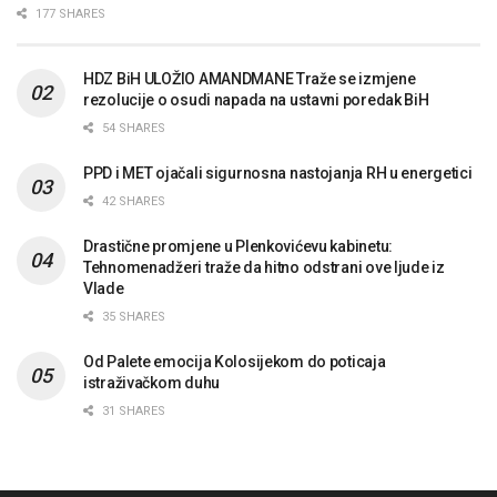
177 SHARES
HDZ BiH ULOŽIO AMANDMANE Traže se izmjene
rezolucije o osudi napada na ustavni poredak BiH
54 SHARES
PPD i MET ojačali sigurnosna nastojanja RH u energetici
42 SHARES
Drastične promjene u Plenkovićevu kabinetu:
Tehnomenadžeri traže da hitno odstrani ove ljude iz
Vlade
35 SHARES
Od Palete emocija Kolosijekom do poticaja
istraživačkom duhu
31 SHARES