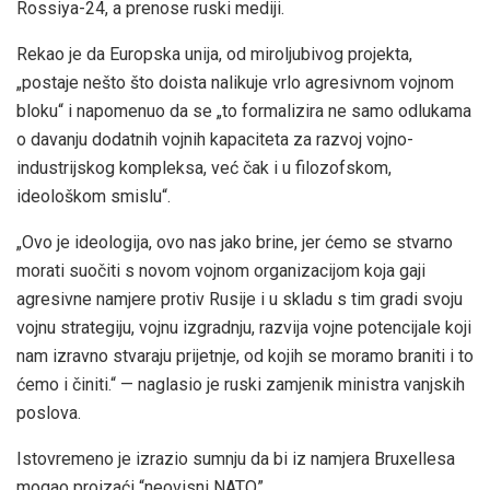
Rossiya-24, a prenose ruski mediji.
Rekao je da Europska unija, od miroljubivog projekta,
„postaje nešto što doista nalikuje vrlo agresivnom vojnom
bloku“ i napomenuo da se „to formalizira ne samo odlukama
o davanju dodatnih vojnih kapaciteta za razvoj vojno-
industrijskog kompleksa, već čak i u filozofskom,
ideološkom smislu“.
„Ovo je ideologija, ovo nas jako brine, jer ćemo se stvarno
morati suočiti s novom vojnom organizacijom koja gaji
agresivne namjere protiv Rusije i u skladu s tim gradi svoju
vojnu strategiju, vojnu izgradnju, razvija vojne potencijale koji
nam izravno stvaraju prijetnje, od kojih se moramo braniti i to
ćemo i činiti.“ — naglasio je ruski zamjenik ministra vanjskih
poslova.
Istovremeno je izrazio sumnju da bi iz namjera Bruxellesa
mogao proizaći “neovisni NATO”.