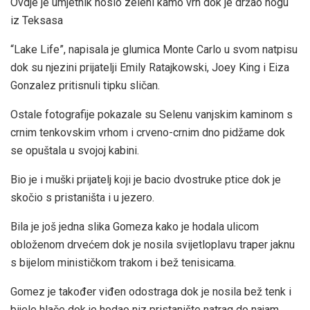
Ovdje je umjetnik nosio zeleni kamo vrh dok je držao nogu
iz Teksasa
“Lake Life”, napisala je glumica Monte Carlo u svom natpisu
dok su njezini prijatelji Emily Ratajkowski, Joey King i Eiza
Gonzalez pritisnuli tipku sličan.
Ostale fotografije pokazale su Selenu vanjskim kaminom s
crnim tenkovskim vrhom i crveno-crnim dno pidžame dok
se opuštala u svojoj kabini.
Bio je i muški prijatelj koji je bacio dvostruke ptice dok je
skočio s pristaništa i u jezero.
Bila je još jedna slika Gomeza kako je hodala ulicom
obloženom drvećem dok je nosila svijetloplavu traper jaknu
s bijelom minističkom trakom i bež tenisicama.
Gomez je također viđen odostraga dok je nosila bež tenk i
bijele hlače dok je hodao niz pristanište natrag do najam.