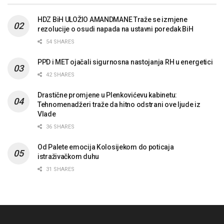
HDZ BiH ULOŽIO AMANDMANE Traže se izmjene
rezolucije o osudi napada na ustavni poredak BiH
54 SHARES
PPD i MET ojačali sigurnosna nastojanja RH u energetici
42 SHARES
Drastične promjene u Plenkovićevu kabinetu:
Tehnomenadžeri traže da hitno odstrani ove ljude iz
Vlade
36 SHARES
Od Palete emocija Kolosijekom do poticaja
istraživačkom duhu
31 SHARES