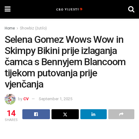
Home
Showbiz (žutilo)
Selena Gomez Wows Wow in
Skimpy Bikini prije izlaganja
čamca s Bennyjem Blancoom
tijekom putovanja prije
vjenčanja
by
CV
September 1, 2025
14
SHARES