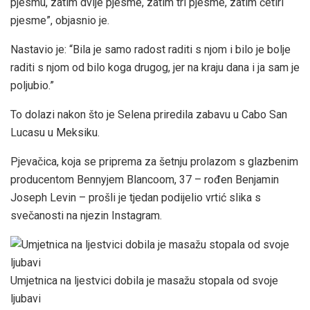
pjesmu, zatim dvije pjesme, zatim tri pjesme, zatim četiri
pjesme”, objasnio je.
Nastavio je: “Bila je samo radost raditi s njom i bilo je bolje
raditi s njom od bilo koga drugog, jer na kraju dana i ja sam je
poljubio.”
To dolazi nakon što je Selena priredila zabavu u Cabo San
Lucasu u Meksiku.
Pjevačica, koja se priprema za šetnju prolazom s glazbenim
producentom Bennyjem Blancoom, 37 – rođen Benjamin
Joseph Levin – prošli je tjedan podijelio vrtić slika s
svečanosti na njezin Instagram.
Umjetnica na ljestvici dobila je masažu stopala od svoje
ljubavi