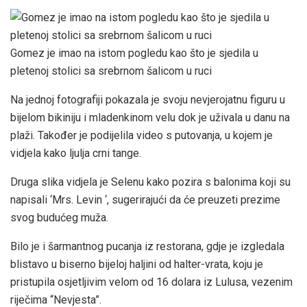
Gomez je imao na istom pogledu kao što je sjedila u
pletenoj stolici sa srebrnom šalicom u ruci
Na jednoj fotografiji pokazala je svoju nevjerojatnu figuru u
bijelom bikiniju i mladenkinom velu dok je uživala u danu na
plaži. Također je podijelila video s putovanja, u kojem je
vidjela kako ljulja crni tange.
Druga slika vidjela je Selenu kako pozira s balonima koji su
napisali ‘Mrs. Levin ‘, sugerirajući da će preuzeti prezime
svog budućeg muža.
Bilo je i šarmantnog pucanja iz restorana, gdje je izgledala
blistavo u biserno bijeloj haljini od halter-vrata, koju je
pristupila osjetljivim velom od 16 dolara iz Lulusa, vezenim
riječima “Nevjesta”.