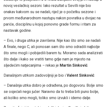
novoj veslačkoj sezoni. Iako rezultat u Sevilli nije bio
onakav kakvom su se nadali, riječ je o početku sezone i
prvom međunarodnom nastupu nakon povratka u dvojac na
pariće, disciplinu u kojoj ponovno grade formu i ritam za
nastavak godine.
– Evo, i druga utrka je završena. Nije kao što smo se nadali
A finale, nego C, ali ponosan sam što smo odradili najbolje
što smo mogli i pobijedili barem tu. Moramo sada analizirati
što dalje i kako se vratiti tamo gdje nam je mjesto na
sljedećim natjecanjima
–
rekao je
Martin Sinković
.
Današnjom utrkom zadovoljniji je bio i
Valent Sinković
:
– Današnja utrka dobro je odrađena, po dogovoru. Bolje smo
se osjećali nego jučer. Naravno da to treba biti puno bolje,
ali koliko smo mogli, toliko smo izvukli i idemo dalje.