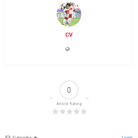
CV
0
Article Rating
Subscribe
Login