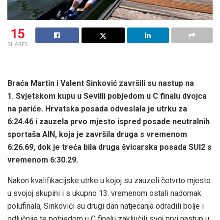
15
SHARES
Braća Martin i Valent Sinković završili su nastup na
1. Svjetskom kupu u Sevilli pobjedom u C finalu dvojca
na pariće. Hrvatska posada odveslala je utrku za
6:24.46 i zauzela prvo mjesto ispred posade neutralnih
sportaša AIN, koja je završila druga s vremenom
6:26.69, dok je treća bila druga švicarska posada SUI2 s
vremenom 6:30.29.
Nakon kvalifikacijske utrke u kojoj su zauzeli četvrto mjesto
u svojoj skupini i s ukupno 13. vremenom ostali nadomak
polufinala, Sinkovići su drugi dan natjecanja odradili bolje i
odlučnije te pobjedom u C finalu zaključili svoj prvi nastup u