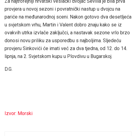
Za najtrofejniji hrvatski veslački dvojac Sevilla je bila prva
provjera u novoj sezoni i povratnički nastup u dvojcu na
pariće na međunarodnoj sceni. Nakon gotovo dva desetljeća
u svjetskom vrhu, Martin i Valent dobro znaju kako se iz
ovakvih utrka izvlače zaključci, a nastavak sezone vrlo brzo
donosi novu priliku za usporedbu s najboljima. Sljedeću
provjeru Sinkovići će imati već za dva tjedna, od 12. do 14.
lipnja, na 2. Svjetskom kupu u Plovdivu u Bugarskoj.
D.G.
Izvor: Morski