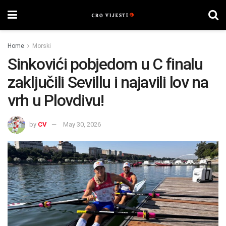
Home
Morski
Sinkovići pobjedom u C finalu
zaključili Sevillu i najavili lov na
vrh u Plovdivu!
by
CV
May 30, 2026