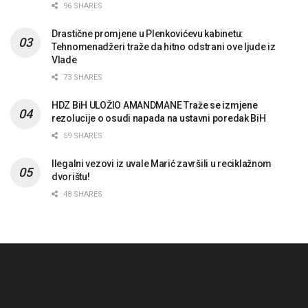
96 SHARES
Drastične promjene u Plenkovićevu kabinetu:
Tehnomenadžeri traže da hitno odstrani ove ljude iz
Vlade
73 SHARES
HDZ BiH ULOŽIO AMANDMANE Traže se izmjene
rezolucije o osudi napada na ustavni poredak BiH
59 SHARES
Ilegalni vezovi iz uvale Marić završili u reciklažnom
dvorištu!
48 SHARES