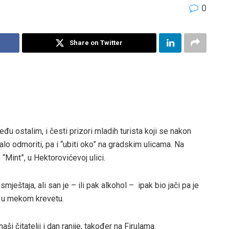
0
Share on Twitter
eđu ostalim, i česti prizori mladih turista koji se nakon
o odmoriti, pa i “ubiti oko” na gradskim ulicama. Na
“Mint”, u Hektorovićevoj ulici.
ještaja, ali san je – ili pak alkohol – ipak bio jači pa je
 u mekom krevetu.
ši čitatelji i dan ranije, također na Firulama.