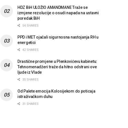
HDZ BiH ULOŽIO AMANDMANE Traže se
izmjene rezolucije o osudi napada na ustavni
poredak BiH
54 SHARES
PPD i MET ojačali sigurnosna nastojanja RH u
energetici
42 SHARES
Drastične promjene u Plenkovićevu kabinetu:
Tehnomenadžeri traže da hitno odstrani ove
ljude iz Vlade
35 SHARES
Od Palete emocija Kolosijekom do poticaja
istraživačkom duhu
31 SHARES