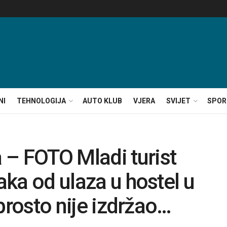
NI
TEHNOLOGIJA
AUTO KLUB
VJERA
SVIJET
SPOR
 – FOTO Mladi turist
raka od ulaza u hostel u
naprosto nije izdržao…