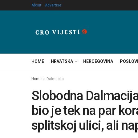
About
Advertise
HOME
HRVATSKA
HERCEGOVINA
POSLOV
Home
Dalmacija
Slobodna Dalmacija
bio je tek na par ko
splitskoj ulici, ali 