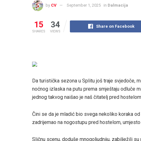
by
CV
September 1, 2025
in
Dalmacija
15
34
Share on Facebook
SHARES
VIEWS
Da turistička sezona u Splitu još traje svjedoče, m
noćnog izlaska na putu prema smještaju odluče mal
jednog takvog naišao je naš čitatelj pred hostelom 
Čini se da je mladić bio svega nekoliko koraka od sm
zadrijemao na nogostupu pred hostelom, umjesto
Sličnu scenu, doduše mnogoljudniju, zabilježili su na