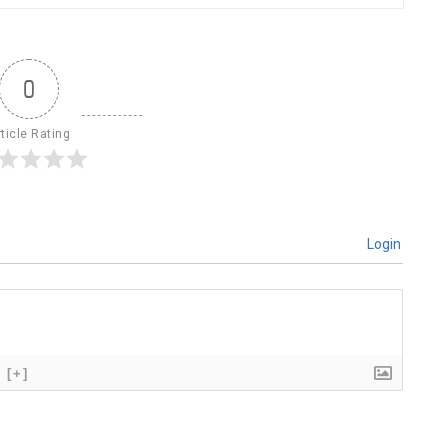
0
ticle Rating
Login
[+]