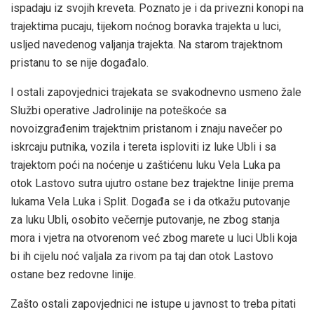
ispadaju iz svojih kreveta. Poznato je i da privezni konopi na
trajektima pucaju, tijekom noćnog boravka trajekta u luci,
usljed navedenog valjanja trajekta. Na starom trajektnom
pristanu to se nije događalo.
I ostali zapovjednici trajekata se svakodnevno usmeno žale
Službi operative Jadrolinije na poteškoće sa
novoizgrađenim trajektnim pristanom i znaju navečer po
iskrcaju putnika, vozila i tereta isploviti iz luke Ubli i sa
trajektom poći na noćenje u zaštićenu luku Vela Luka pa
otok Lastovo sutra ujutro ostane bez trajektne linije prema
lukama Vela Luka i Split. Događa se i da otkažu putovanje
za luku Ubli, osobito večernje putovanje, ne zbog stanja
mora i vjetra na otvorenom već zbog marete u luci Ubli koja
bi ih cijelu noć valjala za rivom pa taj dan otok Lastovo
ostane bez redovne linije.
Zašto ostali zapovjednici ne istupe u javnost to treba pitati