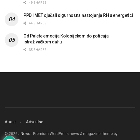
49 SHARES
PPD i MET ojačali sigurnosna nastojanja RH u energetici
44 SHARES
Od Palete emocija Kolosijekom do poticaja
istraživačkom duhu
35 SHARES
About
Advertise
© 2026
JNews
- Premium WordPress news & magazine theme by