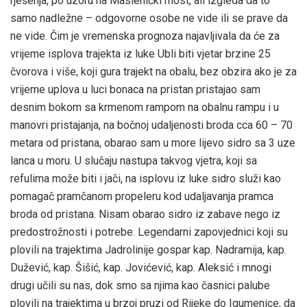
rješenja, po uzoru na Maslenički most, ali izgleda da to
samo nadležne – odgovorne osobe ne vide ili se prave da
ne vide. Čim je vremenska prognoza najavljivala da će za
vrijeme isplova trajekta iz luke Ubli biti vjetar brzine 25
čvorova i više, koji gura trajekt na obalu, bez obzira ako je za
vrijeme uplova u luci bonaca na pristan pristajao sam
desnim bokom sa krmenom rampom na obalnu rampu i u
manovri pristajanja, na bočnoj udaljenosti broda cca 60 – 70
metara od pristana, obarao sam u more lijevo sidro sa 3 uze
lanca u moru. U slučaju nastupa takvog vjetra, koji sa
refulima može biti i jači, na isplovu iz luke sidro služi kao
pomagač pramčanom propeleru kod udaljavanja pramca
broda od pristana. Nisam obarao sidro iz zabave nego iz
predostrožnosti i potrebe. Legendarni zapovjednici koji su
plovili na trajektima Jadrolinije gospar kap. Nadramija, kap.
Dužević, kap. Šišić, kap. Jovićević, kap. Aleksić i mnogi
drugi učili su nas, dok smo sa njima kao časnici palube
plovili na trajektima u brzoj pruzi od Rijeke do Igumenice, da