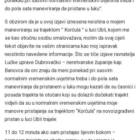
ponekad pri sasvim normalnim vremenskim uvjetima treba i
do pola sata manevriranja da pristane u luku”.
S obzirom da je u ovoj izjavi iznesena neistina o mojem
manevriranju sa trajektom ” Korčula ” u luci Ubli, kojom me
se kao stručnu osobu omalovažava, molim da ovaj cijeli
tekst objavite na vašim stranicama kao moj ispravak
neistinito navedene informacije. Što se tiče izjave ravnatelja
Lučke uprave Dubrovačko – neretvanske županije kap.
Banovca da oni znaju da meni ponekad pri sasvim
normalnim vremenskim uvjetima treba i do pola sata
manevriranja da pristanem u luku mogu kazati da su časnici i
posada trajekta te otočani koji su dolazili dočekati trajekt
vidjeli da su u normalnim vremenskim uvjetima moje
manovre pristajanja sa trajektom “Korčula” na novoizgrađeni
pristan u luci Ubli trajale:
11 do 12 minuta ako sam pristajao lijevim bokom –