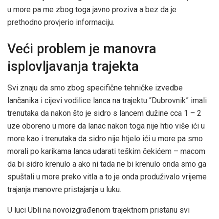
u more pa me zbog toga javno proziva a bez da je
prethodno provjerio informaciju.
Veći problem je manovra
isplovljavanja trajekta
Svi znaju da smo zbog specifične tehničke izvedbe
lančanika i cijevi vodilice lanca na trajektu “Dubrovnik” imali
trenutaka da nakon što je sidro s lancem dužine cca 1 – 2
uze oboreno u more da lanac nakon toga nije htio više ići u
more kao i trenutaka da sidro nije htjelo ići u more pa smo
morali po karikama lanca udarati teškim čekićem – macom
da bi sidro krenulo a ako ni tada ne bi krenulo onda smo ga
spuštali u more preko vitla a to je onda produživalo vrijeme
trajanja manovre pristajanja u luku.
U luci Ubli na novoizgrađenom trajektnom pristanu svi