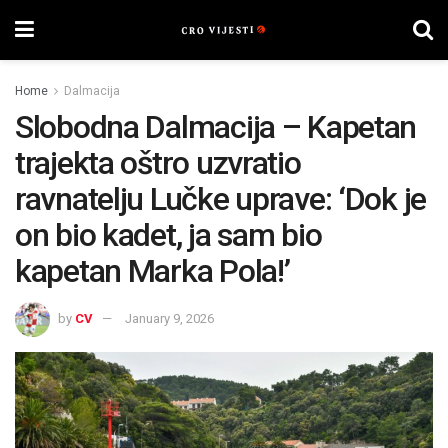
Home
Dalmacija
Slobodna Dalmacija – Kapetan
trajekta oštro uzvratio
ravnatelju Lučke uprave: ‘Dok je
on bio kadet, ja sam bio
kapetan Marka Pola!’
by
CV
January 9, 2026