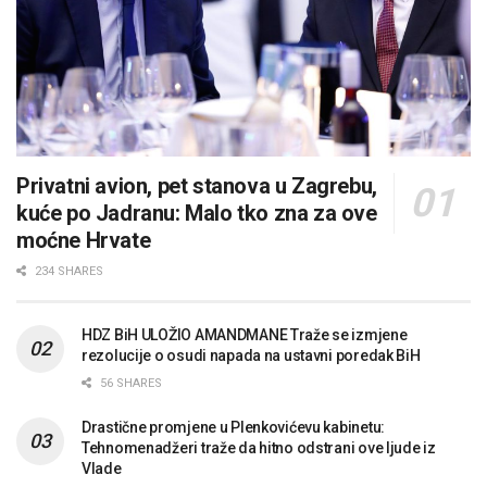
Privatni avion, pet stanova u Zagrebu,
kuće po Jadranu: Malo tko zna za ove
moćne Hrvate
234 SHARES
HDZ BiH ULOŽIO AMANDMANE Traže se izmjene
rezolucije o osudi napada na ustavni poredak BiH
56 SHARES
Drastične promjene u Plenkovićevu kabinetu:
Tehnomenadžeri traže da hitno odstrani ove ljude iz
Vlade