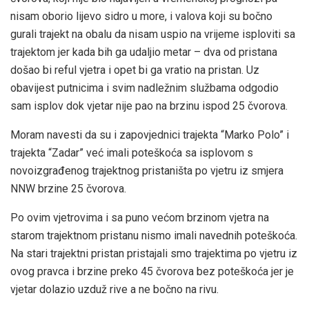
nisam oborio lijevo sidro u more, i valova koji su bočno
gurali trajekt na obalu da nisam uspio na vrijeme isploviti sa
trajektom jer kada bih ga udaljio metar – dva od pristana
došao bi reful vjetra i opet bi ga vratio na pristan. Uz
obavijest putnicima i svim nadležnim službama odgodio
sam isplov dok vjetar nije pao na brzinu ispod 25 čvorova.
Moram navesti da su i zapovjednici trajekta “Marko Polo” i
trajekta “Zadar” već imali poteškoća sa isplovom s
novoizgrađenog trajektnog pristaništa po vjetru iz smjera
NNW brzine 25 čvorova.
Po ovim vjetrovima i sa puno većom brzinom vjetra na
starom trajektnom pristanu nismo imali navednih poteškoća.
Na stari trajektni pristan pristajali smo trajektima po vjetru iz
ovog pravca i brzine preko 45 čvorova bez poteškoća jer je
vjetar dolazio uzduž rive a ne bočno na rivu.