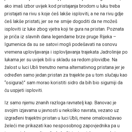
ako imaš izbor uvijek kod pristajanja brodom u luku treba
pristajati na rivu s koje ćeš lakše isploviti, a ne na rivu gdje
ćeš lakše pristati, jer se ne smije dogoditi da ne možeš
isploviti iz luke zbog vjetra koji te gura na pristan. Poznata
je priča iz slavnih dana legendarne brze pruge Rijeka –
Igumenica da su se satovi mogli podešavati na osnovu
vremena uplovljavanja i isplovljavanja trajekata Jadrolinije po
lukama jer su uvijek bili u skladu sa redom plovidbe. Na
žalost u luci Ubli trenutno nema alternativnog pristana jer je
određen samo jedan pristan za trajekte pa u tom slučaju kao
“osigurač” sam morao koristiti sidro da bih bio sigurniji da
ću uspjeti isploviti.
Iz samo njemu znanih razloga ravnatelj kap. Banovac je
svojim izjavama u javnosti u nekoliko navrata, vezano uz
izgrađeni trajektni pristan u luci Ubli, mene omalovažavao
želeći me prikazati kao nesposobnog zapovjednika pa u