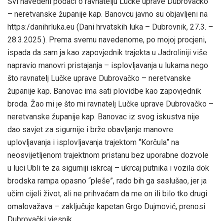
Svi navedeni podaci o ravnatelju Lučke uprave Dubrovačko
– neretvanske županije kap. Banovcu javno su objavljeni na
https:/danihrluka.eu (Dani hrvatskih luka – Dubrovnik, 27.3. –
28.3.2025.). Prema svemu navedenome, po mojoj procjeni,
ispada da sam ja kao zapovjednik trajekta u Jadroliniji više
napravio manovri pristajanja – isplovljavanja u lukama nego
što ravnatelj Lučke uprave Dubrovačko – neretvanske
županije kap. Banovac ima sati plovidbe kao zapovjednik
broda. Žao mi je što mi ravnatelj Lučke uprave Dubrovačko –
neretvanske županije kap. Banovac iz svog iskustva nije
dao savjet za sigurnije i brže obavljanje manovre
uplovljavanja i isplovljavanja trajektom “Korčula” na
neosvijetljenom trajektnom pristanu bez uporabne dozvole
u luci Ubli te za sigurniji iskrcaj – ukrcaj putnika i vozila dok
brodska rampa opasno “pleše”, rado bih ga saslušao, jer ja
učim cijeli život, ali ne prihvaćam da me on ili bilo tko drugi
omalovažava – zaključuje kapetan Grgo Dujmović, prenosi
Dubrovački vjesnik.