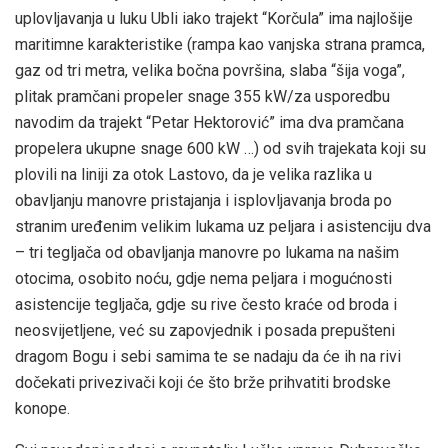
uplovljavanja u luku Ubli iako trajekt “Korčula” ima najlošije
maritimne karakteristike (rampa kao vanjska strana pramca,
gaz od tri metra, velika bočna površina, slaba “šija voga”,
plitak pramčani propeler snage 355 kW/za usporedbu
navodim da trajekt “Petar Hektorović” ima dva pramčana
propelera ukupne snage 600 kW …) od svih trajekata koji su
plovili na liniji za otok Lastovo, da je velika razlika u
obavljanju manovre pristajanja i isplovljavanja broda po
stranim uređenim velikim lukama uz peljara i asistenciju dva
– tri tegljača od obavljanja manovre po lukama na našim
otocima, osobito noću, gdje nema peljara i mogućnosti
asistencije tegljača, gdje su rive često kraće od broda i
neosvijetljene, već su zapovjednik i posada prepušteni
dragom Bogu i sebi samima te se nadaju da će ih na rivi
dočekati privezivači koji će što brže prihvatiti brodske
konope.