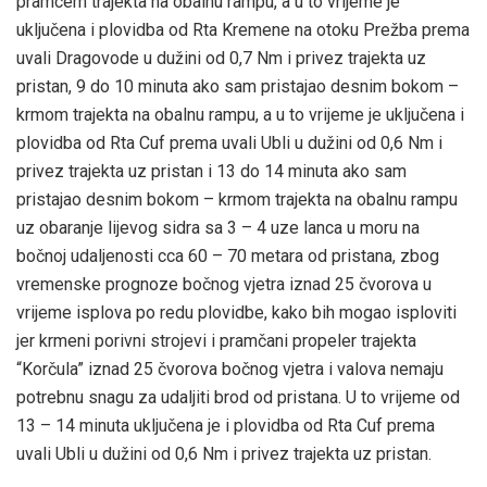
pramcem trajekta na obalnu rampu, a u to vrijeme je
uključena i plovidba od Rta Kremene na otoku Prežba prema
uvali Dragovode u dužini od 0,7 Nm i privez trajekta uz
pristan, 9 do 10 minuta ako sam pristajao desnim bokom –
krmom trajekta na obalnu rampu, a u to vrijeme je uključena i
plovidba od Rta Cuf prema uvali Ubli u dužini od 0,6 Nm i
privez trajekta uz pristan i 13 do 14 minuta ako sam
pristajao desnim bokom – krmom trajekta na obalnu rampu
uz obaranje lijevog sidra sa 3 – 4 uze lanca u moru na
bočnoj udaljenosti cca 60 – 70 metara od pristana, zbog
vremenske prognoze bočnog vjetra iznad 25 čvorova u
vrijeme isplova po redu plovidbe, kako bih mogao isploviti
jer krmeni porivni strojevi i pramčani propeler trajekta
“Korčula” iznad 25 čvorova bočnog vjetra i valova nemaju
potrebnu snagu za udaljiti brod od pristana. U to vrijeme od
13 – 14 minuta uključena je i plovidba od Rta Cuf prema
uvali Ubli u dužini od 0,6 Nm i privez trajekta uz pristan.