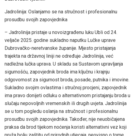
Jadrolinija: Oslanjamo se na stručnost i profesionalnu
prosudbu svojih zapovjednika
– Jadrolinija pristaje u novoizgrađenu luku Ubli od 24.
veljače 2025. godine sukladno naputku Lučke uprave
Dubrovačko-neretvanske županije. Mjesto pristajanja
trajekta na državnoj liniji ne određuje Jadrolinija, već
nadležna lučka uprava. U skladu sa Sustavom upravljanja
sigurnošću, zapovjednik broda ima ključnu i krajnju
odgovornost za sigurnost broda, posade, putnika i imovine.
Sukladno svojim ovlastima i stručnoj procjeni, zapovjednik
ima pravo donijeti odluku o alternativnom pristajanju broda u
slučaju nepovoljnih vremenskih ili drugih uvjeta. Jadrolinija
se u tom pogledu oslanja na stručnost i profesionalnu
prosudbu svojih zapovjednika. Također, nije neuobičajena
praksa da brod tijekom noćenja koristi alternativni vez koji
pruža bolju zaštitu od prirodnih utjecaja, neovisno o tome