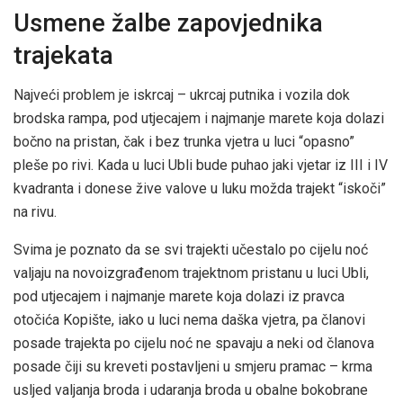
Usmene žalbe zapovjednika
trajekata
Najveći problem je iskrcaj – ukrcaj putnika i vozila dok
brodska rampa, pod utjecajem i najmanje marete koja dolazi
bočno na pristan, čak i bez trunka vjetra u luci “opasno”
pleše po rivi. Kada u luci Ubli bude puhao jaki vjetar iz III i IV
kvadranta i donese žive valove u luku možda trajekt “iskoči”
na rivu.
Svima je poznato da se svi trajekti učestalo po cijelu noć
valjaju na novoizgrađenom trajektnom pristanu u luci Ubli,
pod utjecajem i najmanje marete koja dolazi iz pravca
otočića Kopište, iako u luci nema daška vjetra, pa članovi
posade trajekta po cijelu noć ne spavaju a neki od članova
posade čiji su kreveti postavljeni u smjeru pramac – krma
usljed valjanja broda i udaranja broda u obalne bokobrane