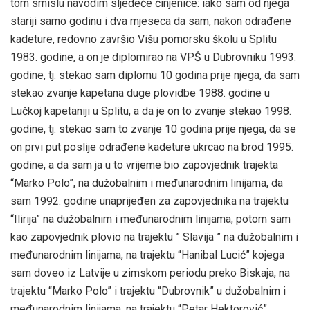
tom smislu navodim sljedeće činjenice: iako sam od njega
stariji samo godinu i dva mjeseca da sam, nakon odrađene
kadeture, redovno završio Višu pomorsku školu u Splitu
1983. godine, a on je diplomirao na VPŠ u Dubrovniku 1993.
godine, tj. stekao sam diplomu 10 godina prije njega, da sam
stekao zvanje kapetana duge plovidbe 1988. godine u
Lučkoj kapetaniji u Splitu, a da je on to zvanje stekao 1998.
godine, tj. stekao sam to zvanje 10 godina prije njega, da se
on prvi put poslije odrađene kadeture ukrcao na brod 1995.
godine, a da sam ja u to vrijeme bio zapovjednik trajekta
“Marko Polo”, na dužobalnim i međunarodnim linijama, da
sam 1992. godine unaprijeđen za zapovjednika na trajektu
“Ilirija” na dužobalnim i međunarodnim linijama, potom sam
kao zapovjednik plovio na trajektu ” Slavija ” na dužobalnim i
međunarodnim linijama, na trajektu “Hanibal Lucić” kojega
sam doveo iz Latvije u zimskom periodu preko Biskaja, na
trajektu “Marko Polo” i trajektu “Dubrovnik” u dužobalnim i
međunarodnim linijama, na trajektu “Petar Hektorović”