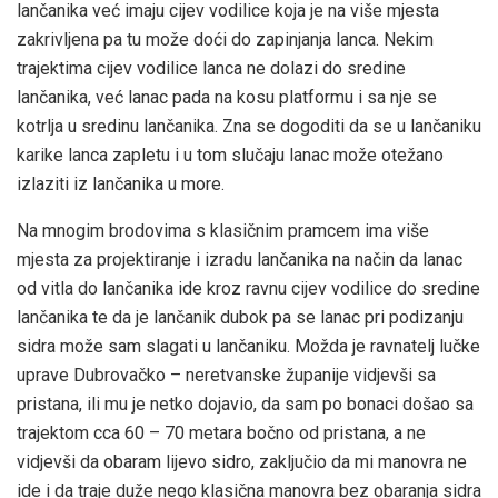
lančanika već imaju cijev vodilice koja je na više mjesta
zakrivljena pa tu može doći do zapinjanja lanca. Nekim
trajektima cijev vodilice lanca ne dolazi do sredine
lančanika, već lanac pada na kosu platformu i sa nje se
kotrlja u sredinu lančanika. Zna se dogoditi da se u lančaniku
karike lanca zapletu i u tom slučaju lanac može otežano
izlaziti iz lančanika u more.
Na mnogim brodovima s klasičnim pramcem ima više
mjesta za projektiranje i izradu lančanika na način da lanac
od vitla do lančanika ide kroz ravnu cijev vodilice do sredine
lančanika te da je lančanik dubok pa se lanac pri podizanju
sidra može sam slagati u lančaniku. Možda je ravnatelj lučke
uprave Dubrovačko – neretvanske županije vidjevši sa
pristana, ili mu je netko dojavio, da sam po bonaci došao sa
trajektom cca 60 – 70 metara bočno od pristana, a ne
vidjevši da obaram lijevo sidro, zaključio da mi manovra ne
ide i da traje duže nego klasična manovra bez obaranja sidra