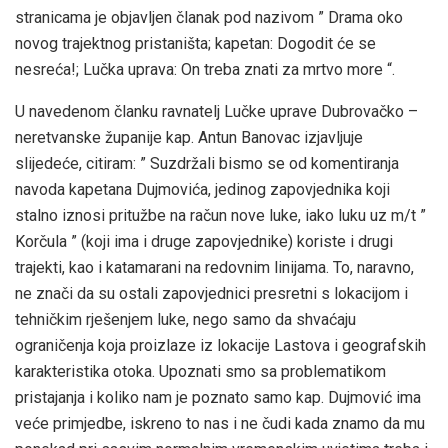
stranicama je objavljen članak pod nazivom ” Drama oko
novog trajektnog pristaništa; kapetan: Dogodit će se
nesreća!; Lučka uprava: On treba znati za mrtvo more “.
U navedenom članku ravnatelj Lučke uprave Dubrovačko –
neretvanske županije kap. Antun Banovac izjavljuje
slijedeće, citiram: ” Suzdržali bismo se od komentiranja
navoda kapetana Dujmovića, jedinog zapovjednika koji
stalno iznosi pritužbe na račun nove luke, iako luku uz m/t ”
Korčula ” (koji ima i druge zapovjednike) koriste i drugi
trajekti, kao i katamarani na redovnim linijama. To, naravno,
ne znači da su ostali zapovjednici presretni s lokacijom i
tehničkim rješenjem luke, nego samo da shvaćaju
ograničenja koja proizlaze iz lokacije Lastova i geografskih
karakteristika otoka. Upoznati smo sa problematikom
pristajanja i koliko nam je poznato samo kap. Dujmović ima
veće primjedbe, iskreno to nas i ne čudi kada znamo da mu