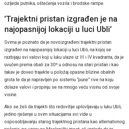
ozljede putnika, oštećenja vozila i brodske rampe.
‘Trajektni pristan izgrađen je na
najopasnijoj lokaciji u luci Ubli‘
Svima je poznato da je novoizgrađeni trajektni pristan
izgrađen na najopasnijoj lokaciji u luci Ubli, na kojoj se
razbijaju svi valovi koji u luku ulaze iz III i IV kvadranta, da je
uvučen prema obali za 30º u odnosu na stari pristan i kao
takav je doveo trajekte u položaj opasne blizine obalnih
grota te da je napravljen po sistemu “pune” rive na koju
dolaze valovi i propinju se na mnogo veću visinu od svoje
visine.
Ako se želi da trajekti što redovitije uplovljavaju u luku Ubli,
jedino rješenje u ovim situacijama svi vide u
osposobljavanju starog trajektnog pristana kao alternativnog