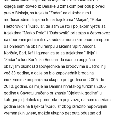
kojega sam doveo iz Danske u zimskom periodu ploveći
preko Biskaja, na trajektu “Zadar” na dužobalnim i
međunarodnim linijama te na trajektima “Marjan”, “Petar
Hektorović” i “Korčula”, da sam često i po jakom vjetru sa
trajektima “Marko Polo” i “Dubrovnik” pristajao u četverovez
sa oborenim jednim ili dva sidra u moru i krmenom rampom
oslonjenom na obalnu rampu u lukama Split, Ancona,
Korčula, Bari, Krf i Igumenica te sa trajektima “Ilirija” i
“Zadar” u luci Korčula i Ancona. da časno i uspješno
obavljam dužnost zapovjednika na brodovima u Jadroliniji
već 33 godine, a da je on bio zapovjednik broda na
inozemnim kompanijama ukupno pet godina od 2005. do
2010. godine, da mi je na Danima hrvatskog turizma 2006.
godine u Cavtatu uručeno priznanje “Djelatnik godine” u
kategoriji djelatnik u pomorskom prijevozu, da sam u sedam
godina rada na trajektu “Korčula” zbog izrazito nepovoljnih
vremenskih uvjeta, možda ukupno pet puta odustao od