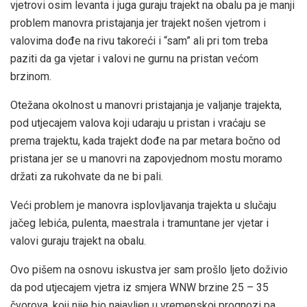
vjetrovi osim levanta i juga guraju trajekt na obalu pa je manji
problem manovra pristajanja jer trajekt nošen vjetrom i
valovima dođe na rivu takoreći i “sam” ali pri tom treba
paziti da ga vjetar i valovi ne gurnu na pristan većom
brzinom.
Otežana okolnost u manovri pristajanja je valjanje trajekta,
pod utjecajem valova koji udaraju u pristan i vraćaju se
prema trajektu, kada trajekt dođe na par metara bočno od
pristana jer se u manovri na zapovjednom mostu moramo
držati za rukohvate da ne bi pali.
Veći problem je manovra isplovljavanja trajekta u slučaju
jačeg lebića, pulenta, maestrala i tramuntane jer vjetar i
valovi guraju trajekt na obalu.
Ovo pišem na osnovu iskustva jer sam prošlo ljeto doživio
da pod utjecajem vjetra iz smjera WNW brzine 25 – 35
čvorova, koji nije bio najavljen u vremenskoj prognozi pa