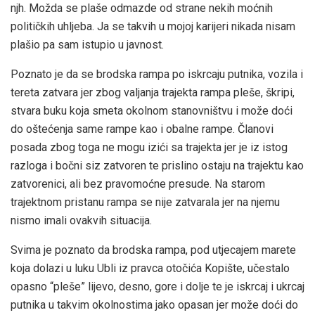
njh. Možda se plaše odmazde od strane nekih moćnih
političkih uhljeba. Ja se takvih u mojoj karijeri nikada nisam
plašio pa sam istupio u javnost.
Poznato je da se brodska rampa po iskrcaju putnika, vozila i
tereta zatvara jer zbog valjanja trajekta rampa pleše, škripi,
stvara buku koja smeta okolnom stanovništvu i može doći
do oštećenja same rampe kao i obalne rampe. Članovi
posada zbog toga ne mogu izići sa trajekta jer je iz istog
razloga i bočni siz zatvoren te prislino ostaju na trajektu kao
zatvorenici, ali bez pravomoćne presude. Na starom
trajektnom pristanu rampa se nije zatvarala jer na njemu
nismo imali ovakvih situacija.
Svima je poznato da brodska rampa, pod utjecajem marete
koja dolazi u luku Ubli iz pravca otočića Kopište, učestalo
opasno “pleše” lijevo, desno, gore i dolje te je iskrcaj i ukrcaj
putnika u takvim okolnostima jako opasan jer može doći do