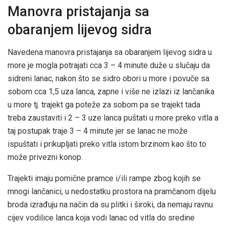
Manovra pristajanja sa
obaranjem lijevog sidra
Navedena manovra pristajanja sa obaranjem lijevog sidra u
more je mogla potrajati cca 3 – 4 minute duže u slučaju da
sidreni lanac, nakon što se sidro obori u more i povuče sa
sobom cca 1,5 uza lanca, zapne i više ne izlazi iz lančanika
u more tj. trajekt ga poteže za sobom pa se trajekt tada
treba zaustaviti i 2 – 3 uze lanca puštati u more preko vitla a
taj postupak traje 3 – 4 minute jer se lanac ne može
ispuštati i prikupljati preko vitla istom brzinom kao što to
može privezni konop.
Trajekti imaju pomične pramce i/ili rampe zbog kojih se
mnogi lančanici, u nedostatku prostora na pramčanom dijelu
broda izrađuju na način da su plitki i široki, da nemaju ravnu
cijev vodilice lanca koja vodi lanac od vitla do sredine