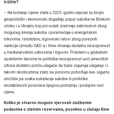
tržište?
– Na kretanje cijene zlata u 2025. godini utjecali su brojni
geopolitički i ekonomski događaji, poput sukoba na Bliskom
istoku i u Ukrajini, koji još uvijek izazivaju zabrinutost zbog
mogućeg širenja sukoba i poremećaja u energetskim
tokovima. Istodobno, trgovinski ratovi zbog poreznih
sankcija između SAD-a i Kine stvaraju dodatnu neizvjesnost
u međunarodnim odnosima i trgovini. Problemi u globalnim
opskrbnim lancima te politička neizvjesnost uoči američkih
izbora dodatno potiču ulagače da traže sigurnija ulaganja. U
takvim okolnostima zlato se ponovno potvrđuje kao sigurno
utočište pa svaka eskalacija sukoba ili političke
nestabilnosti povećava njegovu potražnju i podupire rast
cijene.
Koliko je stvarno moguće vjerovati službenim
podacima o zlatnim rezervama, posebno u slučaju Kine