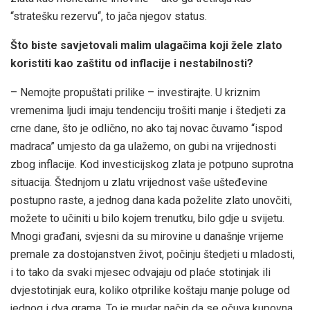
‘‘stratešku rezervu‘‘, to jača njegov status.
Što biste savjetovali malim ulagačima koji žele zlato
koristiti kao zaštitu od inflacije i nestabilnosti?
– Nemojte propuštati prilike – investirajte. U kriznim
vremenima ljudi imaju tendenciju trošiti manje i štedjeti za
crne dane, što je odlično, no ako taj novac čuvamo “ispod
madraca” umjesto da ga ulažemo, on gubi na vrijednosti
zbog inflacije. Kod investicijskog zlata je potpuno suprotna
situacija. Štednjom u zlatu vrijednost vaše ušteđevine
postupno raste, a jednog dana kada poželite zlato unovčiti,
možete to učiniti u bilo kojem trenutku, bilo gdje u svijetu.
Mnogi građani, svjesni da su mirovine u današnje vrijeme
premale za dostojanstven život, počinju štedjeti u mladosti,
i to tako da svaki mjesec odvajaju od plaće stotinjak ili
dvjestotinjak eura, koliko otprilike koštaju manje poluge od
jednog i dva grama. To je mudar način da se očuva kupovna