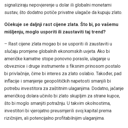
signaliziraju nepovjerenje u dolar ili globalni monetarni
sustav, što dodatno potiče privatne ulagače da kupuju zlato.
Očekuje se daljnji rast cijene zlata. Što bi, po vašemu
mišljenju, moglo usporiti ili zaustaviti taj trend?
– Rast cijene zlata mogao bi se usporiti ili zaustaviti u
slučaju promjene globalnih ekonomskih uvjeta. Ako bi
američke kamatne stope ponovno porasle, ulaganje u
obveznice i druge instrumente s fiksnim prinosom postalo
bi privlačnije, čime bi interes za zlato oslabio. Također, pad
inflacije i smanjenje geopolitičkih napetosti smanjili bi
potrebu investitora za zaštitnim ulaganjima. Dodatno, jačanje
američkog dolara učinilo bi zlato skupljim za strane kupce,
što bi moglo smanjiti potražnju. U takvim okolnostima,
investitori bi vjerojatno preusmjerili svoj kapital prema
rizičnijim, ali potencijalno profitabilnijim ulaganjima.