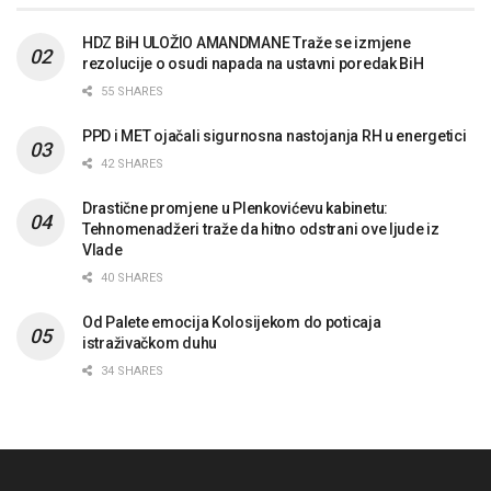
HDZ BiH ULOŽIO AMANDMANE Traže se izmjene
rezolucije o osudi napada na ustavni poredak BiH
55 SHARES
PPD i MET ojačali sigurnosna nastojanja RH u energetici
42 SHARES
Drastične promjene u Plenkovićevu kabinetu:
Tehnomenadžeri traže da hitno odstrani ove ljude iz
Vlade
40 SHARES
Od Palete emocija Kolosijekom do poticaja
istraživačkom duhu
34 SHARES