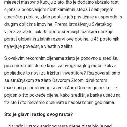
mjeseci masovno kupuju zlato, što je dodatno ubrzalo rast
cijena. S očekivanjem nižih kamatnih stopa i slabljenjem
američkog dolara, zlato postaje još privlačnije u usporedbi s
drugim oblicima imovine. Prema istraživanju Svjetskog
vijeća za zlato, čak 95 posto središnjih bankara očekuje
porast globalnih zlatnih rezervi ove godine, a 43 posto njih
najavljuje povećanje vlastitih zaliha.
S ovakvim rekordnim cijenama zlato je ponovno u središtu
pozornosti, ali što se krije iza ovoga naglog rasta i kakve
posljedice to nosi za tržišta i investitore? Razgovarali smo
sa stručnjakom za zlato Davorom Žicom, direktorom
marketinga i poslovnog razvoja Auro Domus grupe, koji je
pojasnio što pokreće cijene, kako središnje banke utječu na
tržište i što možemo očekivati u nadolazećim godinama.
Što je glavni razlog ovog rasta?
– Najvažniji uzrok snažnog rasta cijene zlata bio je pad