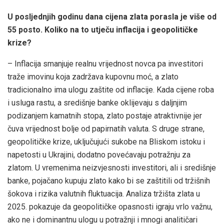
U posljednjih godinu dana cijena zlata porasla je više od
55 posto. Koliko na to utječu inflacija i geopolitičke
krize?
– Inflacija smanjuje realnu vrijednost novca pa investitori
traže imovinu koja zadržava kupovnu moć, a zlato
tradicionalno ima ulogu zaštite od inflacije. Kada cijene roba
i usluga rastu, a središnje banke oklijevaju s daljnjim
podizanjem kamatnih stopa, zlato postaje atraktivnije jer
čuva vrijednost bolje od papirnatih valuta. S druge strane,
geopolitičke krize, uključujući sukobe na Bliskom istoku i
napetosti u Ukrajini, dodatno povećavaju potražnju za
zlatom. U vremenima neizvjesnosti investitori, ali i središnje
banke, pojačano kupuju zlato kako bi se zaštitili od tržišnih
šokova i rizika valutnih fluktuacija. Analiza tržišta zlata u
2025. pokazuje da geopolitičke opasnosti igraju vrlo važnu,
ako ne i dominantnu ulogu u potražnji i mnogi analitičari