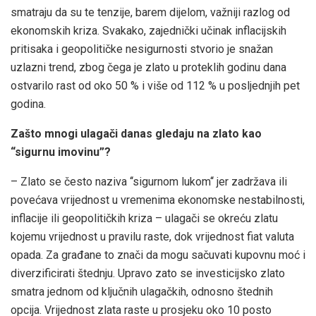
smatraju da su te tenzije, barem dijelom, važniji razlog od
ekonomskih kriza. Svakako, zajednički učinak inflacijskih
pritisaka i geopolitičke nesigurnosti stvorio je snažan
uzlazni trend, zbog čega je zlato u proteklih godinu dana
ostvarilo rast od oko 50 % i više od 112 % u posljednjih pet
godina.
Zašto mnogi ulagači danas gledaju na zlato kao
“sigurnu imovinu”?
– Zlato se često naziva ‘‘sigurnom lukom‘‘ jer zadržava ili
povećava vrijednost u vremenima ekonomske nestabilnosti,
inflacije ili geopolitičkih kriza – ulagači se okreću zlatu
kojemu vrijednost u pravilu raste, dok vrijednost fiat valuta
opada. Za građane to znači da mogu sačuvati kupovnu moć i
diverzificirati štednju. Upravo zato se investicijsko zlato
smatra jednom od ključnih ulagačkih, odnosno štednih
opcija. Vrijednost zlata raste u prosjeku oko 10 posto