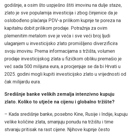
godišnje, a osim što uspješno štiti imovinu na dulje staze,
zlato je sve popularnija investicija i zbog činjenice da je
oslobođeno plaćanja PDV-a prilikom kupnje te poreza na
kapitalnu dobit prilikom prodaje. Potražnja za ovim
plemenitim metalom sve je veća i sve veći broj ljudi
ulaganjem u investicijsko zlato promišljeno diverzificira
svoju imovinu. Prema informacijama s tržišta, volumen
prodaje investicijskog zlata u fizičkom obliku premašio je
već sada 500 milijuna eura, a procjenjuje se da bi Hrvati u
2025. godini mogli kupiti investicijsko zlato u vrijednosti od
čak milijardu eura.
Središnje banke velikih zemalja intenzivno kupuju
zlato. Koliko to utječe na cijenu i globalno tržište?
– Kada središnje banke, posebno Kine, Rusije i Indije, kupuju
velike količine zlata, smanjuju ponudu na tržištu i time
stvaraju pritisak na rast cijene. Njihove kupnje često