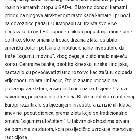
realnih kamatnih stopa u SAD-u. Zlato ne donosi kamatni
prinos pa njegova atraktivnost raste kada kamate i prinosi
na obveznice padaju. U listopadu su tržišta sve više
očekivala da će FED započeti ciklus popuštanja monetarne
politike, što je smanjilo trošak držanja zlata, oslabilo
američki dolar i potaknulo institucionalne investitore da
traže “sigurnu imovinu”, zbog čega je zlato imalo najveću
korist. Centralne banke, osobito kineska, turska i indijska,
nastavile su povećavati zlatne rezerve kao zaštitu od pada
vrijednosti dolara i inflacije, što je znatno utjecalo na
potražnju za zlatom, a samim time i na rast cijene. Uz sve
navedeno, pojačane napetosti na Bliskom istoku i u istočnoj
Europi rezultirale su bježanjem investitora iz rizičnih klasa
imovine, poput dionica, prema zlatu koje se tradicionalno
smatra “sigurnim utočištem”. U takvim okolnostima stvara
se pomama za zlatom, koja posljedično uzrokuje intenzivan
rast cijena.