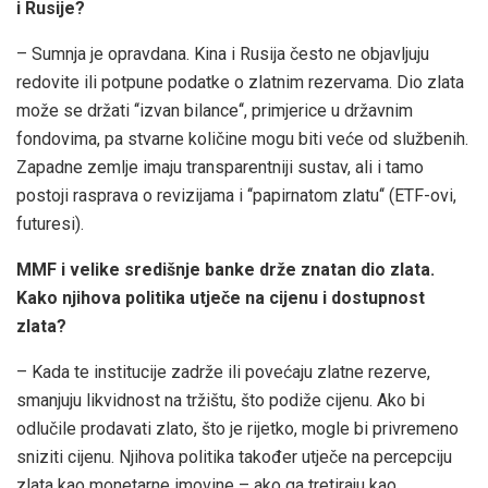
i Rusije?
– Sumnja je opravdana. Kina i Rusija često ne objavljuju
redovite ili potpune podatke o zlatnim rezervama. Dio zlata
može se držati ‘‘izvan bilance‘‘, primjerice u državnim
fondovima, pa stvarne količine mogu biti veće od službenih.
Zapadne zemlje imaju transparentniji sustav, ali i tamo
postoji rasprava o revizijama i ‘‘papirnatom zlatu‘‘ (ETF-ovi,
futuresi).
MMF i velike središnje banke drže znatan dio zlata.
Kako njihova politika utječe na cijenu i dostupnost
zlata?
– Kada te institucije zadrže ili povećaju zlatne rezerve,
smanjuju likvidnost na tržištu, što podiže cijenu. Ako bi
odlučile prodavati zlato, što je rijetko, mogle bi privremeno
sniziti cijenu. Njihova politika također utječe na percepciju
zlata kao monetarne imovine – ako ga tretiraju kao