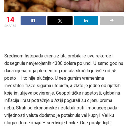
14
SHARES
Sredinom listopada cijena zlata probila je sve rekorde i
dosegnula nevjerojatnih 4380 dolara po unci. U samo godinu
dana cijena toga plemenitog metala skočila je više od 55
posto – i to nije slučajno. U nesigurnim vremenima
investitori traže sigurna utočišta, a zlato je jedno od rijetkih
koje im ulijeva povjerenje. Geopolitičke napetosti, globalna
inflacija i rast potražnje u Aziji pogurali su cijenu prema
nebu. Strah od ekonomske nestabilnosti i mogućeg pada
vrijednosti valuta dodatno je potaknula val kupnji. Veliku
ulogu u tome imaju – središnje banke. One posljednjih