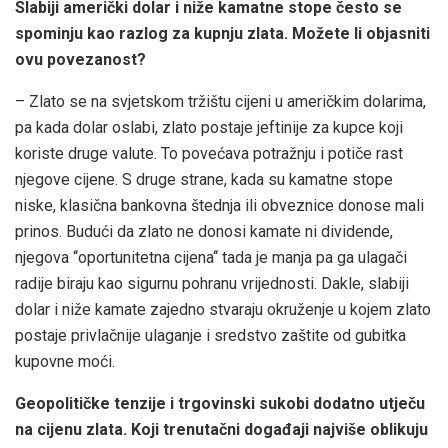
Slabiji američki dolar i niže kamatne stope često se
spominju kao razlog za kupnju zlata. Možete li objasniti
ovu povezanost?
– Zlato se na svjetskom tržištu cijeni u američkim dolarima,
pa kada dolar oslabi, zlato postaje jeftinije za kupce koji
koriste druge valute. To povećava potražnju i potiče rast
njegove cijene. S druge strane, kada su kamatne stope
niske, klasična bankovna štednja ili obveznice donose mali
prinos. Budući da zlato ne donosi kamate ni dividende,
njegova ‘‘oportunitetna cijena‘‘ tada je manja pa ga ulagači
radije biraju kao sigurnu pohranu vrijednosti. Dakle, slabiji
dolar i niže kamate zajedno stvaraju okruženje u kojem zlato
postaje privlačnije ulaganje i sredstvo zaštite od gubitka
kupovne moći.
Geopolitičke tenzije i trgovinski sukobi dodatno utječu
na cijenu zlata. Koji trenutačni događaji najviše oblikuju