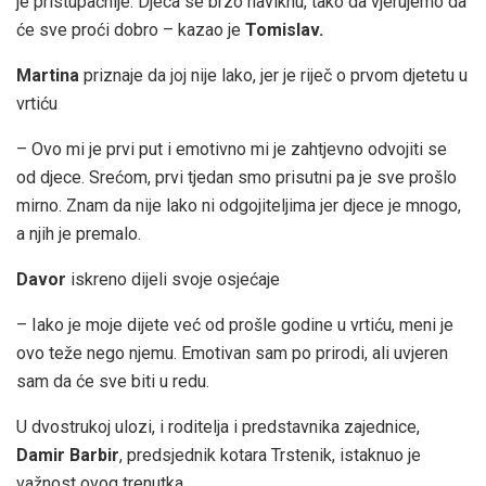
je pristupačnije. Djeca se brzo naviknu, tako da vjerujemo da
će sve proći dobro – kazao je
Tomislav.
Martina
priznaje da joj nije lako, jer je riječ o prvom djetetu u
vrtiću
– Ovo mi je prvi put i emotivno mi je zahtjevno odvojiti se
od djece. Srećom, prvi tjedan smo prisutni pa je sve prošlo
mirno. Znam da nije lako ni odgojiteljima jer djece je mnogo,
a njih je premalo.
Davor
iskreno dijeli svoje osjećaje
– Iako je moje dijete već od prošle godine u vrtiću, meni je
ovo teže nego njemu. Emotivan sam po prirodi, ali uvjeren
sam da će sve biti u redu.
U dvostrukoj ulozi, i roditelja i predstavnika zajednice,
Damir Barbir
, predsjednik kotara Trstenik, istaknuo je
važnost ovog trenutka.