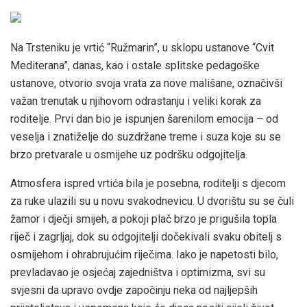
Na Trsteniku je vrtić “Ružmarin”, u sklopu ustanove “Cvit
Mediterana”, danas, kao i ostale splitske pedagoške
ustanove, otvorio svoja vrata za nove mališane, označivši
važan trenutak u njihovom odrastanju i veliki korak za
roditelje. Prvi dan bio je ispunjen šarenilom emocija – od
veselja i znatiželje do suzdržane treme i suza koje su se
brzo pretvarale u osmijehe uz podršku odgojitelja.
Atmosfera ispred vrtića bila je posebna, roditelji s djecom
za ruke ulazili su u novu svakodnevicu. U dvorištu su se čuli
žamor i dječji smijeh, a pokoji plač brzo je prigušila topla
riječ i zagrljaj, dok su odgojitelji dočekivali svaku obitelj s
osmijehom i ohrabrujućim riječima. Iako je napetosti bilo,
prevladavao je osjećaj zajedništva i optimizma, svi su
svjesni da upravo ovdje započinju neka od najljepših