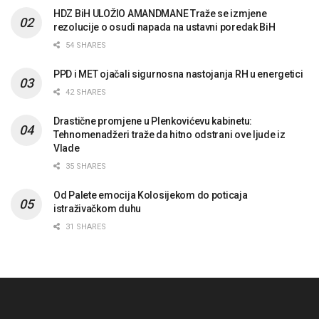
HDZ BiH ULOŽIO AMANDMANE Traže se izmjene
rezolucije o osudi napada na ustavni poredak BiH
54 SHARES
PPD i MET ojačali sigurnosna nastojanja RH u energetici
42 SHARES
Drastične promjene u Plenkovićevu kabinetu:
Tehnomenadžeri traže da hitno odstrani ove ljude iz
Vlade
35 SHARES
Od Palete emocija Kolosijekom do poticaja
istraživačkom duhu
31 SHARES