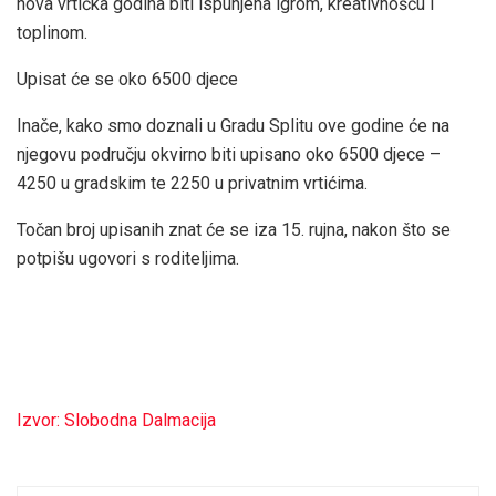
nova vrtićka godina biti ispunjena igrom, kreativnošću i
toplinom.
Upisat će se oko 6500 djece
Inače, kako smo doznali u Gradu Splitu ove godine će na
njegovu području okvirno biti upisano oko 6500 djece –
4250 u gradskim te 2250 u privatnim vrtićima.
Točan broj upisanih znat će se iza 15. rujna, nakon što se
potpišu ugovori s roditeljima.
Izvor: Slobodna Dalmacija