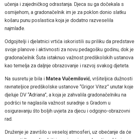
učenja i zajedničkog odrastanja. Djeca su ga dočekala s
osmijehom, a gradonačelnik im je za poklon donio slatku
košaru punu poslastica koja je dodatno razveselila
najmlađe.
Odgojitelji i djelatnici vrtića iskoristili su priliku da predstave
svoje planove i aktivnosti za novu pedagošku godinu, dok je
gradonačelnik Šuta istaknuo važnost predškolskih ustanova
kao temelja za daljnje obrazovanje i razvoj svakog djeteta.
Na susretu je bila i
Matea Vučemilović
, vršiteljica dužnosti
ravnateljice predškolske ustanove “Grigor Vitez” unutar koje
djeluje DV “Adriana”, a koja je zahvalila gradonačelniku na
podršci te naglasila važnost suradnje s Gradom u
osiguravanju što boljih uvjeta za djecu i odgojno-obrazovni
rad.
Druženje je završilo u veseloj atmosferi, uz obećanje da će