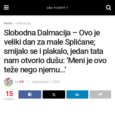
Home
Dalmacija
Slobodna Dalmacija – Ovo je
veliki dan za male Splićane;
smijalo se i plakalo, jedan tata
nam otvorio dušu: ‘Meni je ovo
teže nego njemu…’
by
CV
September 1, 2025
15
SHARES