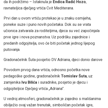
da ih podržimo – Istaknula je
Endica Radić Hozo
,
ravnateljica dječjeg vrtića Cvit Mediterana.
Prvi dan u ovom vrtiću protekao je u znaku osmijeha,
poneke suze i puno novih početaka. Dok su se vrata
učionica zatvarala za roditeljima, djeca su već započinjala
prve igre i nova poznanstva. Uz podršku zajednice i
predanih odgojitelja, ovo će biti početak jednog lijepog
putovanja.
Gradonačelnik Šuta posjetio DV Adriana, djeci donio darove
Povodom prvog dana vrtića, odnosno početka nove
pedagoške godine, gradonačelnik
Tomislav Šuta
, uz
zamjenika
Ivu Bilića
i suradnike, posjetio je djecu i
odgojiteljice Dječjeg vrtića „Adriana”.
U vedroj atmosferi, gradonačelnik je zajedno s mališanima
obilježio ovaj važan trenutak, simboličan početak igre,