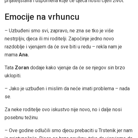
prijateljstava i uspomena koje će djeca nositi cijeli život.
Emocije na vrhuncu
– Uzbuđeni smo svi, zapravo, ne zna se tko je više
nestrpljiv, djeca ili mi roditelji. Započinje jedno novo
razdoblje i vjerujem da će sve biti u redu – rekla nam je
mama
Ana.
Tata
Zoran
dodaje kako vjeruje da će se njegov sin brzo
uklopiti.
– Jako je uzbuđen i mislim da neće imati problema – nada
se.
Za neke roditelje ovo iskustvo nije novo, no i dalje nosi
posebnu težinu.
– Ove godine odlučili smo djecu prebaciti u Trstenik jer nam