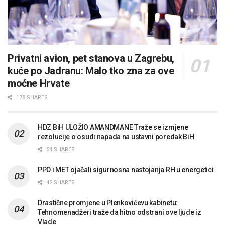
Privatni avion, pet stanova u Zagrebu,
kuće po Jadranu: Malo tko zna za ove
moćne Hrvate
178 SHARES
HDZ BiH ULOŽIO AMANDMANE Traže se izmjene
rezolucije o osudi napada na ustavni poredak BiH
54 SHARES
PPD i MET ojačali sigurnosna nastojanja RH u energetici
42 SHARES
Drastične promjene u Plenkovićevu kabinetu:
Tehnomenadžeri traže da hitno odstrani ove ljude iz
Vlade