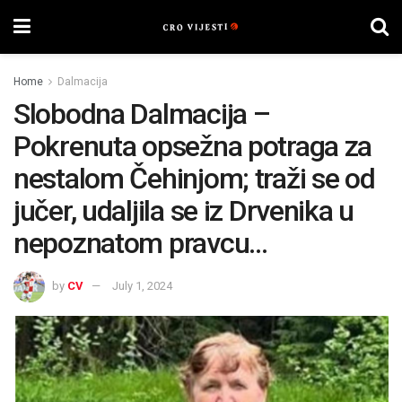
Home
Dalmacija
Slobodna Dalmacija –
Pokrenuta opsežna potraga za
nestalom Čehinjom; traži se od
jučer, udaljila se iz Drvenika u
nepoznatom pravcu…
by
CV
July 1, 2024