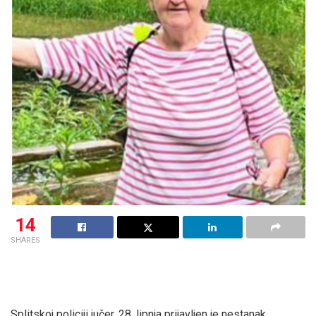
14
SHARES
Splitskoj policiji jučer, 28. lipnja prijavljen je nestanak