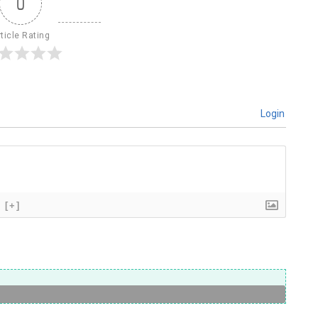
0
ticle Rating
Login
[+]