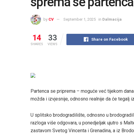
sprema se partenca
by
CV
September 1, 2025
in
Dalmacija
14
33
Share on Facebook
SHARES
VIEWS
Partenca se priprema – moguće već tijekom današn
možda i izvjesnije, odnosno realnije da će tegalj
U splitsko brodogradilište, odnosno u brodogradili
razloga više odgovara, u ponedjeljak ujutro s Malte
zastavom Svetog Vincenta i Grenadina, a iz Brodospl