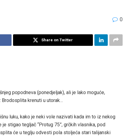
’
0
Share on Twitter
jeg popodneva (ponedjeljak), ali je lako moguće,
 iz Brodosplita krenuti u utorak…
šnu luku, kako je neki vole nazivati kada im to iz nekog
 je stigao tegljač “Protug 75”, grčkih vlasnika, pod
ita će u teglju odvesti pola stoljeća stari talijanski