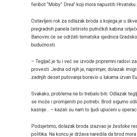
feribot “Moby” Drea” koji mora napustiti Hrvatsku
Ostavljeni rok za odlazak broda s kojega je u škver
pregradnih panela četiristo putničkih kabina istječe
Banovini će se održati tematska sjednica Gradskog
budućnosti.
– Tegljač je tu i već se izvode pripremni radovi za 
provesti. Jedna od njih je, naprimjer, dolazak imig
zadnjih deset putovanja boravio u lukama izvan Eu
Svakako, problema ne bi trebalo biti. Odlazak teglj
se može i promijeniti po potrebi. Brod sigurno odlazi
kasnije… – kazali su nam to ljudi upućeni u operaci
Podsjetimo, dolazak broda izazvao je žestoke reakc
politika. Na koncu je država naredila da brod mora