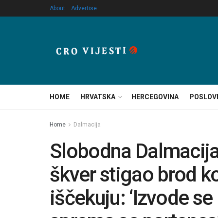
About
Advertise
HOME
HRVATSKA
HERCEGOVINA
POSLOV
Home
Dalmacija
Slobodna Dalmacija 
škver stigao brod ko
iščekuju: ‘Izvode se