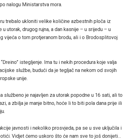
 po nalogu Ministarstva mora.
u trebalo ukloniti velike količine azbestnih ploča iz
 u utorak, drugog rujna, a dan kasnije – u srijedu – u
 vijeća o tom protjeranom brodu, ali i o Brodosplitovoj
“Dreino” istegljenje. Ima tu i nekih procedura koje valja
racijske službe, budući da je tegljač na nekom od svojih
ropske unije.
a službeno je najavljen za utorak popodne u 16 sati, ali to
, a zbilja je manje bitno, hoće li to biti pola dana prije ili
ju.
ije javnosti i nekoliko prosvjeda, pa se u sve uključila i
 otići. Vidjet ćemo uskoro što će nam sve to još donijeti…