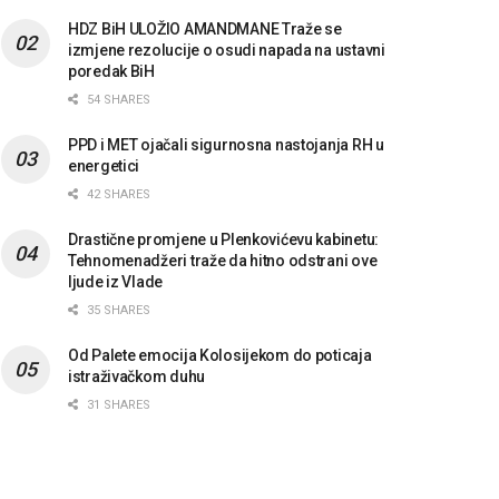
HDZ BiH ULOŽIO AMANDMANE Traže se
izmjene rezolucije o osudi napada na ustavni
poredak BiH
54 SHARES
PPD i MET ojačali sigurnosna nastojanja RH u
energetici
42 SHARES
Drastične promjene u Plenkovićevu kabinetu:
Tehnomenadžeri traže da hitno odstrani ove
ljude iz Vlade
35 SHARES
Od Palete emocija Kolosijekom do poticaja
istraživačkom duhu
31 SHARES