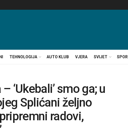
NI
TEHNOLOGIJA
AUTO KLUB
VJERA
SVIJET
SPOR
– ‘Ukebali’ smo ga; u
jeg Splićani željno
 pripremni radovi,