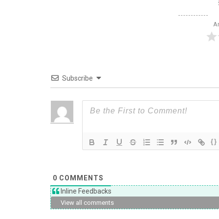
Ar
Subscribe
{}
0
COMMENTS
Inline Feedbacks
View all comments