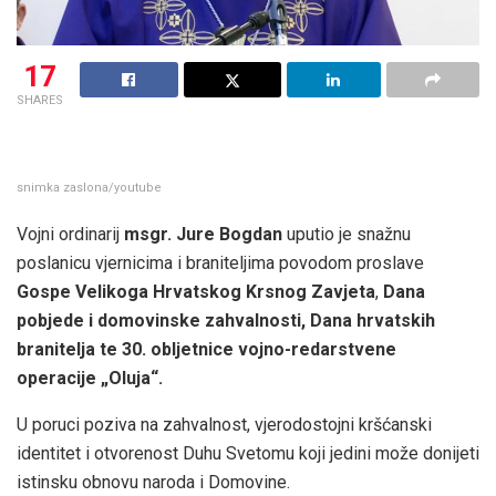
17
SHARES
snimka zaslona/youtube
Vojni ordinarij
msgr. Jure Bogdan
uputio je snažnu
poslanicu vjernicima i braniteljima povodom proslave
Gospe Velikoga Hrvatskog Krsnog Zavjeta
,
Dana
pobjede i domovinske zahvalnosti, Dana hrvatskih
branitelja te 30. obljetnice vojno-redarstvene
operacije „Oluja“.
U poruci poziva na zahvalnost, vjerodostojni kršćanski
identitet i otvorenost Duhu Svetomu koji jedini može donijeti
istinsku obnovu naroda i Domovine.