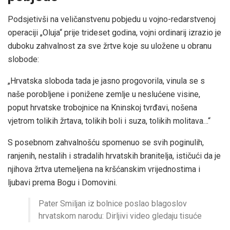
Podsjetivši na veličanstvenu pobjedu u vojno-redarstvenoj
operaciji „Oluja“ prije trideset godina, vojni ordinarij izrazio je
duboku zahvalnost za sve žrtve koje su uložene u obranu
slobode:
„Hrvatska sloboda tada je jasno progovorila, vinula se s
naše porobljene i ponižene zemlje u neslućene visine,
poput hrvatske trobojnice na Kninskoj tvrđavi, nošena
vjetrom tolikih žrtava, tolikih boli i suza, tolikih molitava…“
S posebnom zahvalnošću spomenuo se svih poginulih,
ranjenih, nestalih i stradalih hrvatskih branitelja, ističući da je
njihova žrtva utemeljena na kršćanskim vrijednostima i
ljubavi prema Bogu i Domovini.
Pater Smiljan iz bolnice poslao blagoslov
hrvatskom narodu: Dirljivi video gledaju tisuće