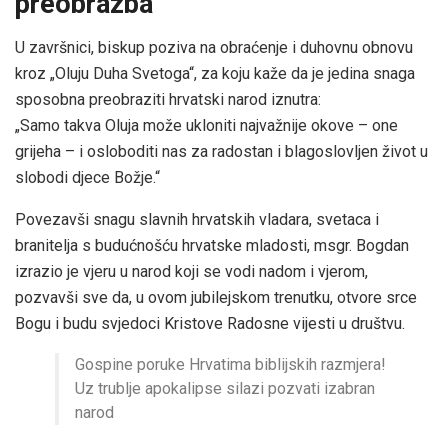
preobrazba
U završnici, biskup poziva na obraćenje i duhovnu obnovu
kroz „Oluju Duha Svetoga“, za koju kaže da je jedina snaga
sposobna preobraziti hrvatski narod iznutra:
„Samo takva Oluja može ukloniti najvažnije okove – one
grijeha – i osloboditi nas za radostan i blagoslovljen život u
slobodi djece Božje.“
Povezavši snagu slavnih hrvatskih vladara, svetaca i
branitelja s budućnošću hrvatske mladosti, msgr. Bogdan
izrazio je vjeru u narod koji se vodi nadom i vjerom,
pozvavši sve da, u ovom jubilejskom trenutku, otvore srce
Bogu i budu svjedoci Kristove Radosne vijesti u društvu.
Gospine poruke Hrvatima biblijskih razmjera!
Uz trublje apokalipse silazi pozvati izabran
narod