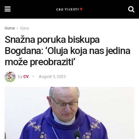
Home
Vjera
Snažna poruka biskupa
Bogdana: ‘Oluja koja nas jedina
može preobraziti’
by
CV
August 5, 2025