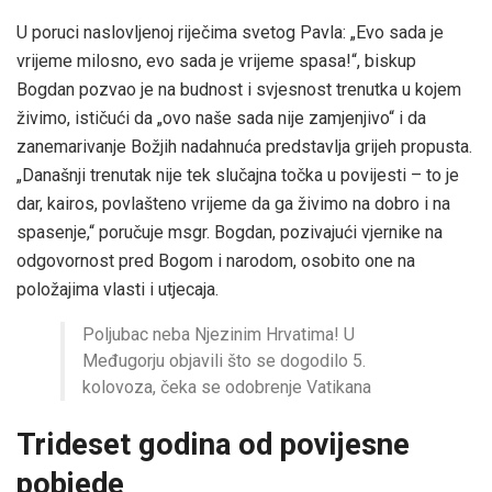
U poruci naslovljenoj riječima svetog Pavla: „Evo sada je
vrijeme milosno, evo sada je vrijeme spasa!“, biskup
Bogdan pozvao je na budnost i svjesnost trenutka u kojem
živimo, ističući da „ovo naše sada nije zamjenjivo“ i da
zanemarivanje Božjih nadahnuća predstavlja grijeh propusta.
„Današnji trenutak nije tek slučajna točka u povijesti – to je
dar, kairos, povlašteno vrijeme da ga živimo na dobro i na
spasenje,“ poručuje msgr. Bogdan, pozivajući vjernike na
odgovornost pred Bogom i narodom, osobito one na
položajima vlasti i utjecaja.
Poljubac neba Njezinim Hrvatima! U
Međugorju objavili što se dogodilo 5.
kolovoza, čeka se odobrenje Vatikana
Trideset godina od povijesne
pobjede