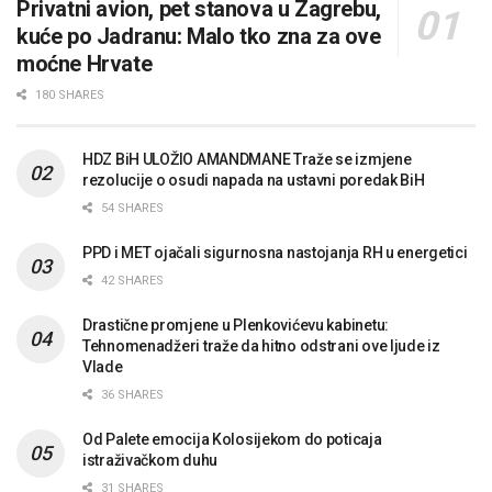
Privatni avion, pet stanova u Zagrebu,
kuće po Jadranu: Malo tko zna za ove
moćne Hrvate
180 SHARES
HDZ BiH ULOŽIO AMANDMANE Traže se izmjene
rezolucije o osudi napada na ustavni poredak BiH
54 SHARES
PPD i MET ojačali sigurnosna nastojanja RH u energetici
42 SHARES
Drastične promjene u Plenkovićevu kabinetu:
Tehnomenadžeri traže da hitno odstrani ove ljude iz
Vlade
36 SHARES
Od Palete emocija Kolosijekom do poticaja
istraživačkom duhu
31 SHARES