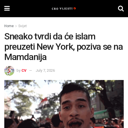
Home
Svijet
Sneako tvrdi da će islam
preuzeti New York, poziva se na
Mamdanija
by
CV
July 7, 2026