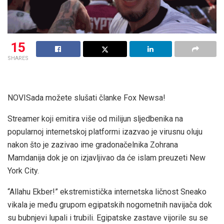
15
SHARES
NOVI
Sada možete slušati članke Fox Newsa!
Streamer koji emitira više od milijun sljedbenika na
popularnoj internetskoj platformi izazvao je virusnu oluju
nakon što je zazivao ime gradonačelnika Zohrana
Mamdanija dok je on izjavljivao da će islam preuzeti New
York City.
“Allahu Ekber!” ekstremistička internetska ličnost Sneako
vikala je među grupom egipatskih nogometnih navijača dok
su bubnjevi lupali i trubili. Egipatske zastave vijorile su se