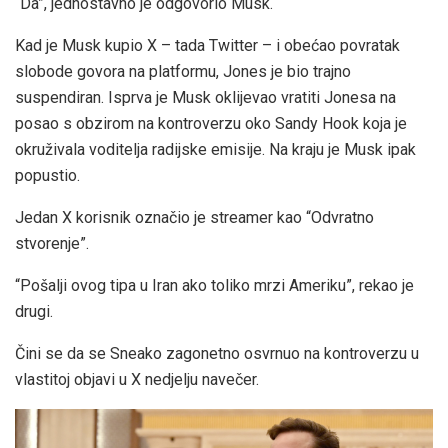
“Da”, jednostavno je odgovorio Musk.
Kad je Musk kupio X – tada Twitter – i obećao povratak
slobode govora na platformu, Jones je bio trajno
suspendiran. Isprva je Musk oklijevao vratiti Jonesa na
posao s obzirom na kontroverzu oko Sandy Hook koja je
okruživala voditelja radijske emisije. Na kraju je Musk ipak
popustio.
Jedan X korisnik označio je streamer kao “Odvratno
stvorenje”.
“Pošalji ovog tipa u Iran ako toliko mrzi Ameriku”, rekao je
drugi.
Čini se da se Sneako zagonetno osvrnuo na kontroverzu u
vlastitoj objavi u X nedjelju navečer.