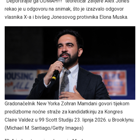
“Deportirajte ga ODMAH!!!” teoretičar zavjere Alex Jones
rekao je u odgovoru na snimak, što je izazvalo odgovor
vlasnika X-a i bivšeg Jonesovog protivnika Elona Muska.
Gradonačelnik New Yorka Zohran Mamdani govori tijekom
predizborne noćne straže za kandidatkinju za Kongres
Claire Valdez u 99 Scott Studiju 23. lipnja 2026. u Brooklynu.
(Michael M. Santiago/Getty Images)