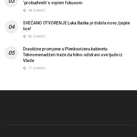
‘probuđenih’ s vojnim fokusom
98 SHARES
SVEČANO OTVORENJE Luka Baška je dobila novo, ljepše
lice!
80 SHARES
Drastične promjene u Plenkovićevu kabinetu:
Tehnomenadžeri traže da hitno odstrani ove ljude iz
Vlade
77 SHARES