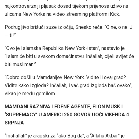
najkontroverzniji pljusak dosad tijekom prijenosa uživo na
ulicama New Yorka na video streaming platformi Kick.
Podrugljivo brišući suze iz očiju, Sneako reče: “O ne, o ne. J
— ti!”
“Ovo je Islamska Republika New York-istan”, nastavio je.
“Islam će biti u svakom domaćinstvu. Inšallah, cijeli svijet će
biti musliman.”
“Dobro došli u Mamdanijev New York. Vidite li ovaj grad?
Vidite kako izgleda? Inšallah, i vaš grad izgleda baš ovako”,
vikao je među gomilom.
MAMDANI RAZNIVA LEDENE AGENTE, ELON MUSK I
‘SUPREMACY’ U AMERICI 250 GOVOR UOČI VIKENDA 4.
SRPNJA
“Inshallah” je arapski za “ako Bog da”, a “Allahu Akbar” je