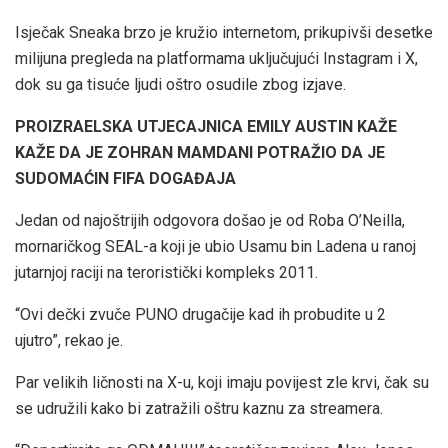
Isječak Sneaka brzo je kružio internetom, prikupivši desetke
milijuna pregleda na platformama uključujući Instagram i X,
dok su ga tisuće ljudi oštro osudile zbog izjave.
PROIZRAELSKA UTJECAJNICA EMILY AUSTIN KAŽE
KAŽE DA JE ZOHRAN MAMDANI POTRAŽIO DA JE
SUDOMAĆIN FIFA DOGAĐAJA
Jedan od najoštrijih odgovora došao je od Roba O’Neilla,
mornaričkog SEAL-a koji je ubio Usamu bin Ladena u ranoj
jutarnjoj raciji na teroristički kompleks 2011.
“Ovi dečki zvuče PUNO drugačije kad ih probudite u 2
ujutro”, rekao je.
Par velikih ličnosti na X-u, koji imaju povijest zle krvi, čak su
se udružili kako bi zatražili oštru kaznu za streamera.