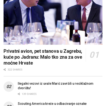
Privatni avion, pet stanova u Zagrebu,
kuće po Jadranu: Malo tko zna za ove
moćne Hrvate
322 SHARES
Ilegalni vezovi iz uvale Marić završili u reciklažnom
dvorištu!
139 SHARES
Scouting America kreće u odbacivanje oznake