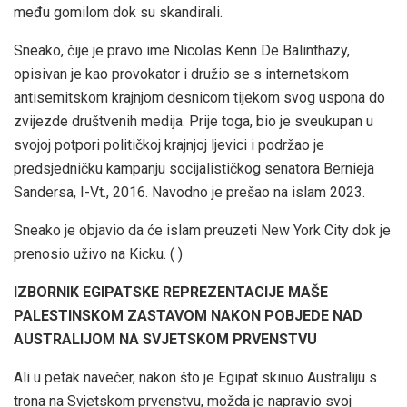
među gomilom dok su skandirali.
Sneako, čije je pravo ime Nicolas Kenn De Balinthazy,
opisivan je kao provokator i družio se s internetskom
antisemitskom krajnjom desnicom tijekom svog uspona do
zvijezde društvenih medija. Prije toga, bio je sveukupan u
svojoj potpori političkoj krajnjoj ljevici i podržao je
predsjedničku kampanju socijalističkog senatora Bernieja
Sandersa, I-Vt., 2016. Navodno je prešao na islam 2023.
Sneako je objavio da će islam preuzeti New York City dok je
prenosio uživo na Kicku.
( )
IZBORNIK EGIPATSKE REPREZENTACIJE MAŠE
PALESTINSKOM ZASTAVOM NAKON POBJEDE NAD
AUSTRALIJOM NA SVJETSKOM PRVENSTVU
Ali u petak navečer, nakon što je Egipat skinuo Australiju s
trona na Svjetskom prvenstvu, možda je napravio svoj