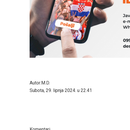
Autor:M.D.
Subota, 29. lipnja 2024. u 22:41
Komentari