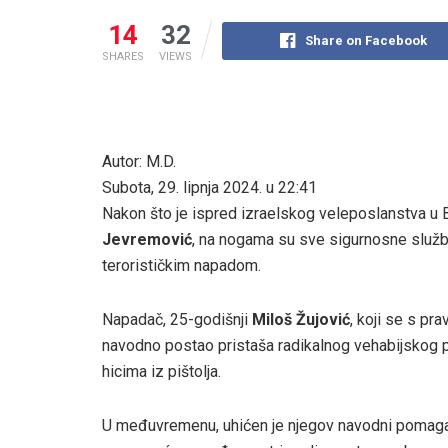
14
32
Share on Facebook
SHARES
VIEWS
Autor: M.D.
Subota, 29. lipnja 2024. u 22:41
Nakon što je ispred izraelskog veleposlanstva u
Jevremović
, na nogama su sve sigurnosne službe 
terorističkim napadom.
Napadač, 25-godišnji
Miloš Žujović
, koji se s pr
navodno postao pristaša radikalnog vehabijskog p
hicima iz pištolja.
U međuvremenu, uhićen je njegov navodni pomaga