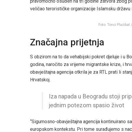
pravomoćno osuđen na tri godine zatvora zbog po
veličao terorističke organizacije Islamsku državu 
Foto: Tonci Plazibat
Značajna prijetnja
S obzirom na to da vehabijski pokret djeluje i u Bos
godina, naročito za vrijeme migrantske krize, i h
obavještajna agencija otkrila je za RTL prati li stan
Hrvatskoj.
Iza napada u Beogradu stoji prip
jednim potezom spasio život
“Sigurnosno-obavještajna agencija kontinuirano sag
europskom kontekstu. Pri tome surađujemo s nac