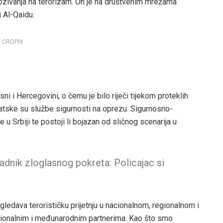
zivanja na terorizam. On je na društvenim mrežama
i Al-Qaidu.
 / CROPIX
ni i Hercegovini, o čemu je bilo riječi tijekom proteklih
rvatske su službe sigurnosti na oprezu. Sigurnosno-
je u Srbiji te postoji li bojazan od sličnog scenarija u
adnik zloglasnog pokreta: Policajac si
ledava terorističku prijetnju u nacionalnom, regionalnom i
ionalnim i međunarodnim partnerima. Kao što smo