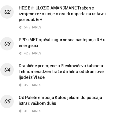
HDZ BiH ULOŽIO AMANDMANE Traže se
izmjene rezolucije o osudi napada na ustavni
poredak BiH
54 SHARES
PPD i MET ojačali sigurnosna nastojanja RH u
energetici
42 SHARES
Drastične promjene u Plenkovićevu kabinetu:
Tehnomenadžeri traže da hitno odstrani ove
ljude iz Vlade
35 SHARES
Od Palete emocija Kolosijekom do poticaja
istraživačkom duhu
31 SHARES