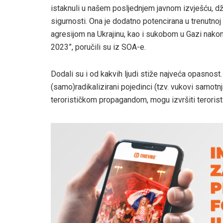
istaknuli u našem posljednjem javnom izvješću, džih
sigurnosti. Ona je dodatno potencirana u trenutnoj
agresijom na Ukrajinu, kao i sukobom u Gazi nakon
2023”, poručili su iz SOA-e.
Dodali su i od kakvih ljudi stiže najveća opasnost
(samo)radikalizirani pojedinci (tzv. vukovi samotnj
terorističkom propagandom, mogu izvršiti teroristi