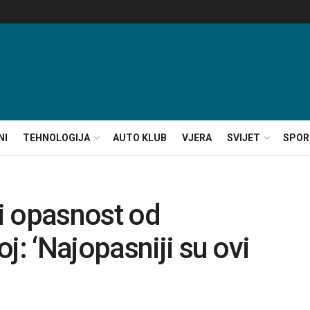
NI
TEHNOLOGIJA
AUTO KLUB
VJERA
SVIJET
SPOR
li opasnost od
j: ‘Najopasniji su ovi