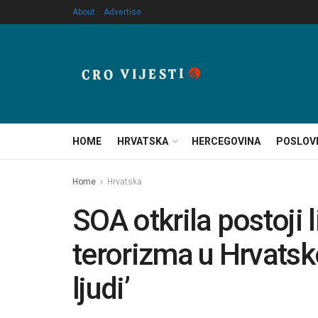
About
Advertise
HOME
HRVATSKA
HERCEGOVINA
POSLOV
Home
Hrvatska
SOA otkrila postoji 
terorizma u Hrvatsko
ljudi’