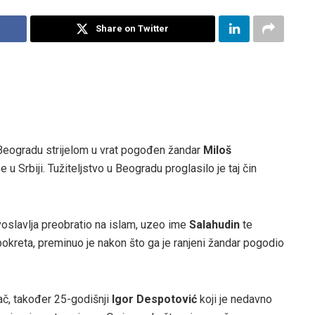
Share on Twitter
 Beogradu strijelom u vrat pogođen žandar
Miloš
u Srbiji. Tužiteljstvo u Beogradu proglasilo je taj čin
avoslavlja preobratio na islam, uzeo ime
Salahudin
te
okreta, preminuo je nakon što ga je ranjeni žandar pogodio
č, također 25-godišnji
Igor Despotović
koji je nedavno