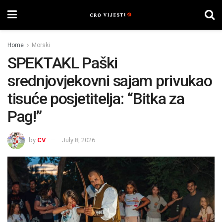
Home
Morski
SPEKTAKL Paški
srednjovjekovni sajam privukao
tisuće posjetitelja: “Bitka za
Pag!”
by
CV
July 8, 2026