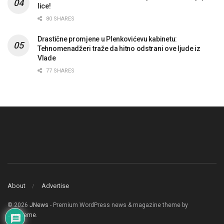
lice!
80 SHARES
Drastične promjene u Plenkovićevu kabinetu:
Tehnomenadžeri traže da hitno odstrani ove ljude iz
Vlade
77 SHARES
About
Advertise
© 2026
JNews
- Premium WordPress news & magazine theme by
Jegtheme
.