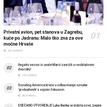
Privatni avion, pet stanova u Zagrebu,
kuće po Jadranu: Malo tko zna za ove
moćne Hrvate
322 SHARES
Ilegalni vezovi iz uvale Marić završili u reciklažnom
dvorištu!
139 SHARES
Scouting America kreće u odbacivanje oznake
‘probuđenih’ s vojnim fokusom
98 SHARES
SVEČANO OTVORENJE Luka Baška je dobila novo, ljepše