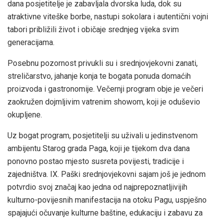
dana posjetitelje je zabavljala dvorska luda, dok su
atraktivne viteške borbe, nastupi sokolara i autentični vojni
tabori približili život i običaje srednjeg vijeka svim
generacijama.
Posebnu pozornost privukli su i srednjovjekovni zanati,
streličarstvo, jahanje konja te bogata ponuda domaćih
proizvoda i gastronomije. Večernji program obje je večeri
zaokružen dojmljivim vatrenim showom, koji je oduševio
okupljene.
Uz bogat program, posjetitelji su uživali u jedinstvenom
ambijentu Starog grada Paga, koji je tijekom dva dana
ponovno postao mjesto susreta povijesti, tradicije i
zajedništva. IX. Paški srednjovjekovni sajam još je jednom
potvrdio svoj značaj kao jedna od najprepoznatljivijih
kulturno-povijesnih manifestacija na otoku Pagu, uspješno
spajajući očuvanje kulturne baštine, edukaciju i zabavu za