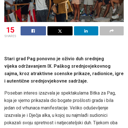
15
SHARES
Stari grad Pag ponovno je oživio duh srednjeg
vijeka održavanjem IX. Paškog srednjovjekovnog
sajma, kroz atraktivne scenske prikaze, radionice, igre
i autentične srednjovjekovne sadržaje.
Poseban interes izazvala je spektakularna Bitka za Pag,
koja je vjerno prikazala dio bogate prošlosti grada i bila
jedan od vrhunaca manifestacije. Veliko oduševljenje
izazvala je i Dječja alka, u kojoj su najmlađi sudionici
pokazali svoju spretnost i natjecateljski duh. Tijekom oba