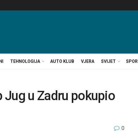
NI
TEHNOLOGIJA
AUTO KLUB
VJERA
SVIJET
SPOR
ub Jug u Zadru pokupio
0