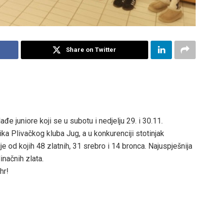
Share on Twitter
e juniore koji se u subotu i nedjelju 29. i 30.11.
ka Plivačkog kluba Jug, a u konkurenciji stotinjak
je od kojih 48 zlatnih, 31 srebro i 14 bronca. Najuspješnija
inačnih zlata.
hr!