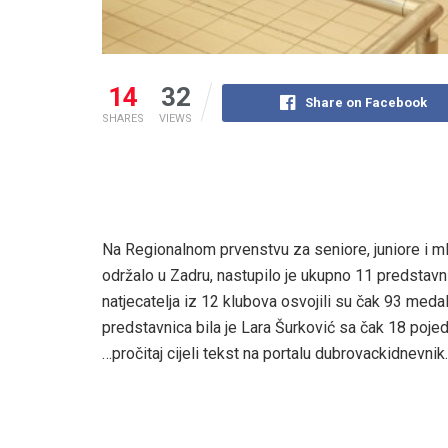
14
32
Share on Facebook
SHARES
VIEWS
Na Regionalnom prvenstvu za seniore, juniore i mlađ
održalo u Zadru, nastupilo je ukupno 11 predstavni
natjecatelja iz 12 klubova osvojili su čak 93 medal
predstavnica bila je Lara Šurković sa čak 18 pojed
…pročitaj cijeli tekst na portalu dubrovackidnevnik.