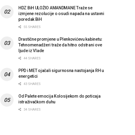
HDZ BiH ULOŽIO AMANDMANE Traže se
izmjene rezolucije o osudi napada na ustavni
poredak BiH
55 SHARES
Drastične promjene u Plenkovićevu kabinetu:
Tehnomenadžeri traže da hitno odstrani ove
ljude iz Vlade
44 SHARES
PPD i MET ojačali sigurnosna nastojanja RH u
energetici
43 SHARES
Od Palete emocija Kolosijekom do poticaja
istraživačkom duhu
34 SHARES