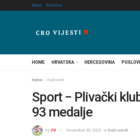
About
Advertise
HOME
HRVATSKA
HERCEGOVINA
POSLOV
Home
Dubrovnik
Sport − Plivački kl
93 medalje
by
CV
November 30, 2025
in
Dubrovnik