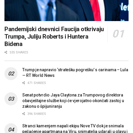
Pandemijski dnevnici Faucija otkrivaju
Trumpa, Juliju Roberts i Huntera
Bidena
535 SHARES
Trump je napravio ‘stratešku pogrešku’ s carinama – Lula
— RT World News
471 SHARES
Senat potvrdio Jaya Claytona za Trumpovog direktora
obavještajne službe koji će vjerojatno okončati zastoj u
zakonu o špijuniranju
396 SHARES
Stranci kamenjem napali ekipu Nove TV dok je snimala
pečaćenje apartmana na Viru, snimatelja udarali u glavu i