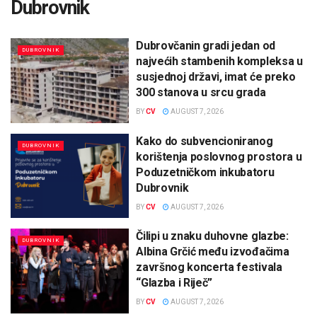
Dubrovnik
Dubrovčanin gradi jedan od
DUBROVNIK
najvećih stambenih kompleksa u
susjednoj državi, imat će preko
300 stanova u srcu grada
BY
CV
AUGUST 7, 2026
Kako do subvencioniranog
DUBROVNIK
korištenja poslovnog prostora u
Poduzetničkom inkubatoru
Dubrovnik
BY
CV
AUGUST 7, 2026
Čilipi u znaku duhovne glazbe:
DUBROVNIK
Albina Grčić među izvođačima
završnog koncerta festivala
“Glazba i Riječ”
BY
CV
AUGUST 7, 2026