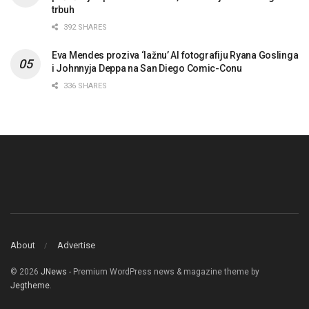
trbuh
392 SHARES
Eva Mendes proziva ‘lažnu’ AI fotografiju Ryana Goslinga
i Johnnyja Deppa na San Diego Comic-Conu
336 SHARES
About
Advertise
© 2026
JNews
- Premium WordPress news & magazine theme by
Jegtheme
.