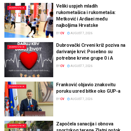
Veliki uspjeh mladih
DUBROVNIK
rukometašica i rukometaša:
Metković i Ardiaei među
najboljima Hrvatske
BY
CV
AUGUST 7, 2026
Dubrovački Crveni križ poziva na
DUBROVNIK
darivanje krvi: Posebno su
potrebne krvne grupe 0 i A
BY
CV
AUGUST 7, 2026
Franković objavio znakovitu
DUBROVNIK
poruku usred bitke oko GUP-a
BY
CV
AUGUST 7, 2026
Započela sanacija i obnova
DUBROVNIK
sportskog terena Zlatni potok