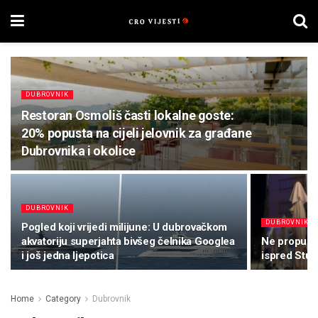
DUBROVNIK
Restoran Osmoliš časti lokalne goste:
20% popusta na cijeli jelovnik za građane
Dubrovnika i okolice
DUBROVNIK
DUBROVNIK
Pogled koji vrijedi milijune: U dubrovačkom
akvatoriju superjahta bivšeg čelnika Googlea
Ne propusti
i još jedna ljepotica
ispred Stu
Home
Category
Dubrovnik