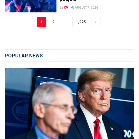
BY
CV
AUGUST 7, 2026
1
2
…
1,225
POPULAR NEWS