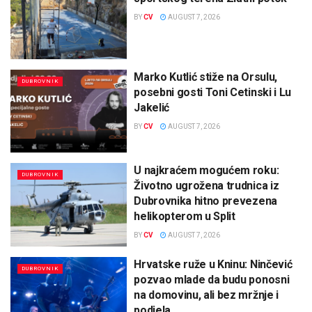
BY
CV
AUGUST 7, 2026
Marko Kutlić stiže na Orsulu,
DUBROVNIK
posebni gosti Toni Cetinski i Lu
Jakelić
BY
CV
AUGUST 7, 2026
U najkraćem mogućem roku:
DUBROVNIK
Životno ugrožena trudnica iz
Dubrovnika hitno prevezena
helikopterom u Split
BY
CV
AUGUST 7, 2026
Hrvatske ruže u Kninu: Ninčević
DUBROVNIK
pozvao mlade da budu ponosni
na domovinu, ali bez mržnje i
podjela