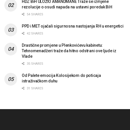
HDZ BiH ULOŽIO AMANDMANE Traže se izmjene
rezolucije o osudi napada na ustavni poredak BiH
54 SHARES
PPD i MET ojačali sigurnosna nastojanja RH u energetici
42 SHARES
Drastične promjene u Plenkovićevu kabinetu:
Tehnomenadžeri traže da hitno odstrani ove ljude iz
Vlade
35 SHARES
Od Palete emocija Kolosijekom do poticaja
istraživačkom duhu
31 SHARES