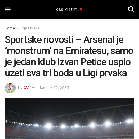
Home
Liga Prvaka
Sportske novosti – Arsenal je
‘monstrum’ na Emiratesu, samo
je jedan klub izvan Petice uspio
uzeti sva tri boda u Ligi prvaka
by
CV
January 22, 2025