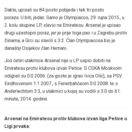
Dakle, upisali su 84 posto pobjeda i tek tri posto
poraza. U biti, jedan. Samo je Olympiacos, 29. rujna 2015., u
2. kolu skupine LP, slavio na Emiratesu. Arsenal je upisao
drugi uzastopni poraz, jer je prije toga pao i u Zagrebu protiv
Dinama, a Grci su slavili s 3:2. Član Olympiacosa bio je
današnji Osijekov član Hernani.
Još četiri utakmice Arsenal nije u LP uspio dobiti na
Emiratesu protiv klubova izvan Petice. S CSKA Moskvom
odigrali su 0:0 2006. (za goste je igrao Ivica Olić), sa PSV
Eindhovenom 1:1 2007., s Fenerbahčeom 0:0 2008. te s
Anderlechtom 3:3, u utakmici u kojoj su vodili s 3:0 do 61.
minute, 2014. godine.
Arsenal na Emiratesu protiv klubova izvan liga Petice u
Ligi prvaka: