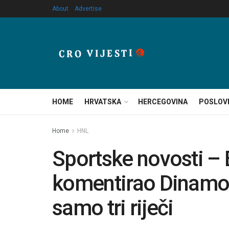
About
Advertise
HOME
HRVATSKA
HERCEGOVINA
POSLOV
Home
HNL
Sportske novosti –
komentirao Dinamov
samo tri riječi