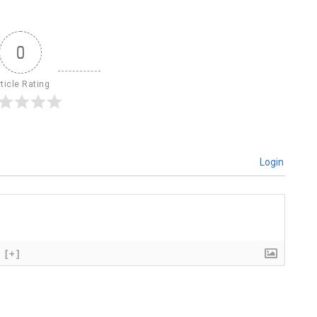
0
ticle Rating
Login
[+]