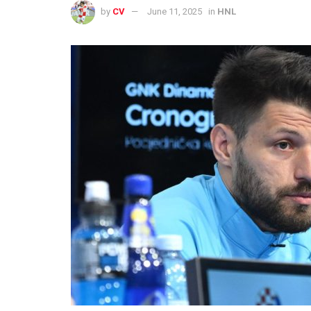
by
CV
June 11, 2025
in
HNL