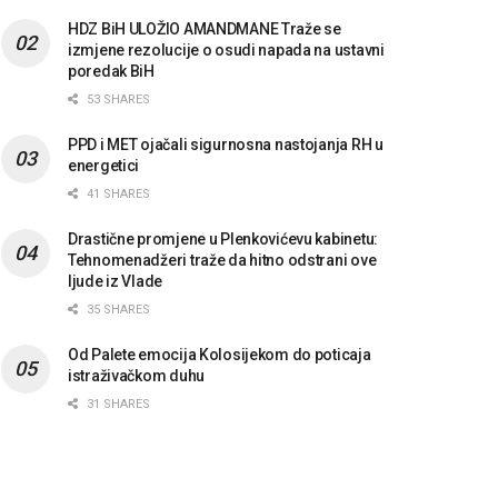
HDZ BiH ULOŽIO AMANDMANE Traže se
izmjene rezolucije o osudi napada na ustavni
poredak BiH
53 SHARES
PPD i MET ojačali sigurnosna nastojanja RH u
energetici
41 SHARES
Drastične promjene u Plenkovićevu kabinetu:
Tehnomenadžeri traže da hitno odstrani ove
ljude iz Vlade
35 SHARES
Od Palete emocija Kolosijekom do poticaja
istraživačkom duhu
31 SHARES