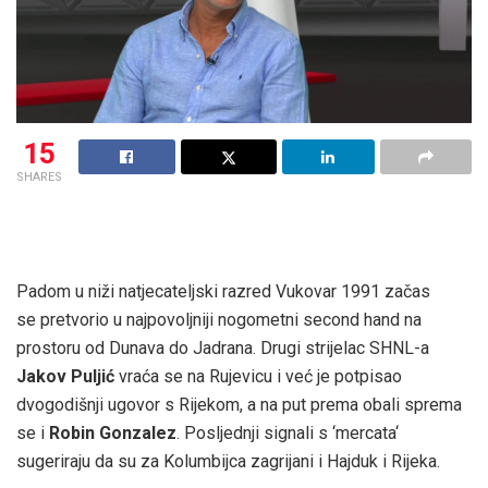
15
SHARES
Padom u niži natjecateljski razred Vukovar 1991 začas
se pretvorio u najpovoljniji nogometni second hand na
prostoru od Dunava do Jadrana. Drugi strijelac SHNL-a
Jakov Puljić
vraća se na Rujevicu i već je potpisao
dvogodišnji ugovor s Rijekom, a na put prema obali sprema
se i
Robin Gonzalez
. Posljednji signali s ‘mercata‘
sugeriraju da su za Kolumbijca zagrijani i Hajduk i Rijeka.