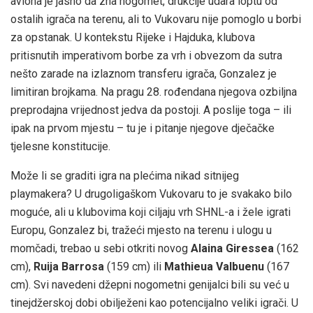
aviona je jasno da zna nogomet, drukčije udara loptu od
ostalih igrača na terenu, ali to Vukovaru nije pomoglo u borbi
za opstanak. U kontekstu Rijeke i Hajduka, klubova
pritisnutih imperativom borbe za vrh i obvezom da sutra
nešto zarade na izlaznom transferu igrača, Gonzalez je
limitiran brojkama. Na pragu 28. rođendana njegova ozbiljna
preprodajna vrijednost jedva da postoji. A poslije toga – ili
ipak na prvom mjestu – tu je i pitanje njegove dječačke
tjelesne konstitucije.
Može li se graditi igra na plećima nikad sitnijeg
playmakera? U drugoligaškom Vukovaru to je svakako bilo
moguće, ali u klubovima koji ciljaju vrh SHNL-a i žele igrati
Europu, Gonzalez bi, tražeći mjesto na terenu i ulogu u
momčadi, trebao u sebi otkriti novog
Alaina Giressea
(162
cm),
Ruija Barrosa
(159 cm) ili
Mathieua Valbuenu
(167
cm). Svi navedeni džepni nogometni genijalci bili su već u
tinejdžerskoj dobi obilježeni kao potencijalno veliki igrači. U