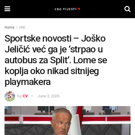
Home
HNL
Sportske novosti – Joško
Jeličić već ga je ‘strpao u
autobus za Split’. Lome se
koplja oko nikad sitnijeg
playmakera
by
CV
June 3, 2026