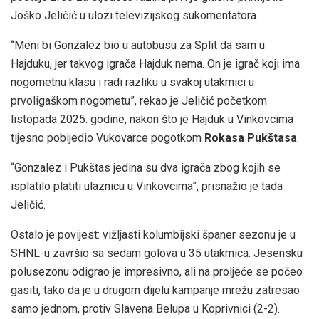
Joško Jeličić u ulozi televizijskog sukomentatora.
“Meni bi Gonzalez bio u autobusu za Split da sam u
Hajduku, jer takvog igrača Hajduk nema. On je igrač koji ima
nogometnu klasu i radi razliku u svakoj utakmici u
prvoligaškom nogometu”, rekao je Jeličić početkom
listopada 2025. godine, nakon što je Hajduk u Vinkovcima
tijesno pobijedio Vukovarce pogotkom
Rokasa Pukštasa
.
“Gonzalez i Pukštas jedina su dva igrača zbog kojih se
isplatilo platiti ulaznicu u Vinkovcima”, prisnažio je tada
Jeličić.
Ostalo je povijest: vižljasti kolumbijski španer sezonu je u
SHNL-u završio sa sedam golova u 35 utakmica. Jesensku
polusezonu odigrao je impresivno, ali na proljeće se počeo
gasiti, tako da je u drugom dijelu kampanje mrežu zatresao
samo jednom, protiv Slavena Belupa u Koprivnici (2-2).