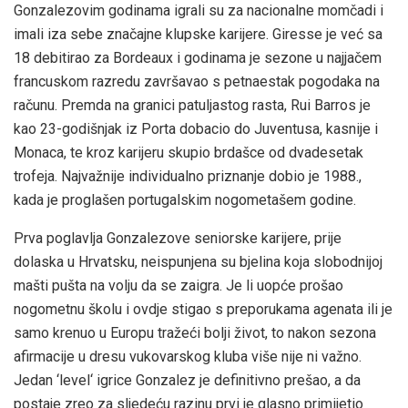
Gonzalezovim godinama igrali su za nacionalne momčadi i
imali iza sebe značajne klupske karijere. Giresse je već sa
18 debitirao za Bordeaux i godinama je sezone u najjačem
francuskom razredu završavao s petnaestak pogodaka na
računu. Premda na granici patuljastog rasta, Rui Barros je
kao 23-godišnjak iz Porta dobacio do Juventusa, kasnije i
Monaca, te kroz karijeru skupio brdašce od dvadesetak
trofeja. Najvažnije individualno priznanje dobio je 1988.,
kada je proglašen portugalskim nogometašem godine.
Prva poglavlja Gonzalezove seniorske karijere, prije
dolaska u Hrvatsku, neispunjena su bjelina koja slobodnijoj
mašti pušta na volju da se zaigra. Je li uopće prošao
nogometnu školu i ovdje stigao s preporukama agenata ili je
samo krenuo u Europu tražeći bolji život, to nakon sezona
afirmacije u dresu vukovarskog kluba više nije ni važno.
Jedan ‘level‘ igrice Gonzalez je definitivno prešao, a da
postaje zreo za sljedeću razinu prvi je glasno primijetio