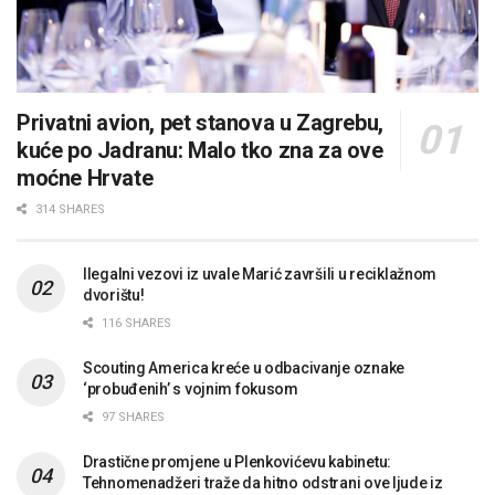
Privatni avion, pet stanova u Zagrebu,
kuće po Jadranu: Malo tko zna za ove
moćne Hrvate
314 SHARES
Ilegalni vezovi iz uvale Marić završili u reciklažnom
dvorištu!
116 SHARES
Scouting America kreće u odbacivanje oznake
‘probuđenih’ s vojnim fokusom
97 SHARES
Drastične promjene u Plenkovićevu kabinetu:
Tehnomenadžeri traže da hitno odstrani ove ljude iz