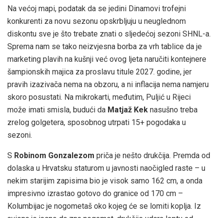
Na većoj mapi, podatak da se jedini Dinamovi trofejni
konkurenti za novu sezonu opskrbljuju u neuglednom
diskontu sve je što trebate znati o sljedećoj sezoni SHNL-a.
Sprema nam se tako neizvjesna borba za vrh tablice da je
marketing plavih na kušnji već ovog ljeta naručiti kontejnere
šampionskih majica za proslavu titule 2027. godine, jer
pravih izazivača nema na obzoru, a ni inflacija nema namjeru
skoro posustati. Na mikrokarti, međutim, Puljić u Rijeci
može imati smisla, budući da
Matjaž Kek
nasušno treba
zrelog golgetera, sposobnog utrpati 15+ pogodaka u
sezoni.
S
Robinom Gonzalezom
priča je nešto drukčija. Premda od
dolaska u Hrvatsku staturom u javnosti naočigled raste – u
nekim starijim zapisima bio je visok samo 162 cm, a onda
impresivno izrastao gotovo do granice od 170 cm –
Kolumbijac je nogometaš oko kojeg će se lomiti koplja. Iz