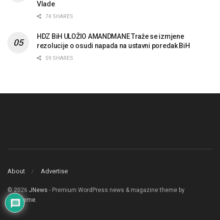
Vlade
74 SHARES
HDZ BiH ULOŽIO AMANDMANE Traže se izmjene
rezolucije o osudi napada na ustavni poredak BiH
59 SHARES
About
Advertise
© 2026
JNews
- Premium WordPress news & magazine theme by
Jegtheme
.