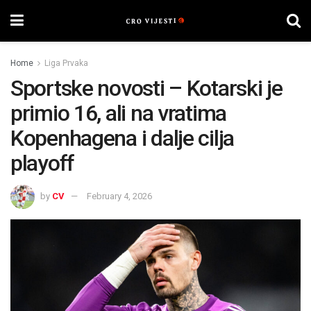
Home
Liga Prvaka
Sportske novosti – Kotarski je
primio 16, ali na vratima
Kopenhagena i dalje cilja
playoff
by
CV
February 4, 2026