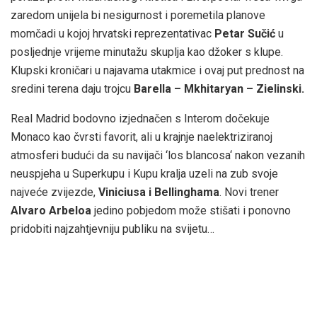
zaredom unijela bi nesigurnost i poremetila planove
momčadi u kojoj hrvatski reprezentativac
Petar Sučić
u
posljednje vrijeme minutažu skuplja kao džoker s klupe.
Klupski kroničari u najavama utakmice i ovaj put prednost na
sredini terena daju trojcu
Barella – Mkhitaryan – Zielinski.
Real Madrid bodovno izjednačen s Interom dočekuje
Monaco kao čvrsti favorit, ali u krajnje naelektriziranoj
atmosferi budući da su navijači ‘los blancosa‘ nakon vezanih
neuspjeha u Superkupu i Kupu kralja uzeli na zub svoje
najveće zvijezde,
Viniciusa i Bellinghama
. Novi trener
Alvaro Arbeloa
jedino pobjedom može stišati i ponovno
pridobiti najzahtjevniju publiku na svijetu…