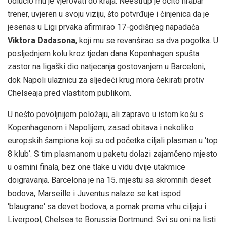
odlučio mu je vjerovati do kraja. Neestrup je očito hrabar
trener, uvjeren u svoju viziju, što potvrđuje i činjenica da je
jesenas u Ligi prvaka afirmirao 17-godišnjeg napadača
Viktora Dadasona
, koji mu se revanširao sa dva pogotka. U
posljednjem kolu kroz tjedan dana Kopenhagen spušta
zastor na ligaški dio natjecanja gostovanjem u Barceloni,
dok Napoli ulaznicu za sljedeći krug mora čekirati protiv
Chelseaja pred vlastitom publikom.
U nešto povoljnijem položaju, ali zapravo u istom košu s
Kopenhagenom i Napolijem, zasad obitava i nekoliko
europskih šampiona koji su od početka ciljali plasman u ‘top
8 klub‘. S tim plasmanom u paketu dolazi zajamčeno mjesto
u osmini finala, bez one tlake u vidu dvije utakmice
doigravanja. Barcelona je na 15. mjestu sa skromnih deset
bodova, Marseille i Juventus nalaze se kat ispod
‘blaugrane‘ sa devet bodova, a pomak prema vrhu ciljaju i
Liverpool, Chelsea te Borussia Dortmund. Svi su oni na listi