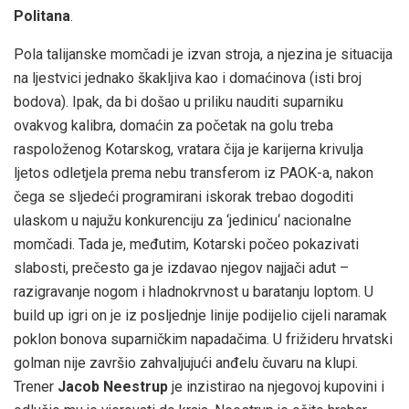
Politana
.
Pola talijanske momčadi je izvan stroja, a njezina je situacija
na ljestvici jednako škakljiva kao i domaćinova (isti broj
bodova). Ipak, da bi došao u priliku nauditi suparniku
ovakvog kalibra, domaćin za početak na golu treba
raspoloženog Kotarskog, vratara čija je karijerna krivulja
ljetos odletjela prema nebu transferom iz PAOK-a, nakon
čega se sljedeći programirani iskorak trebao dogoditi
ulaskom u najužu konkurenciju za ‘jedinicu‘ nacionalne
momčadi. Tada je, međutim, Kotarski počeo pokazivati
slabosti, prečesto ga je izdavao njegov najjači adut –
razigravanje nogom i hladnokrvnost u baratanju loptom. U
build up igri on je iz posljednje linije podijelio cijeli naramak
poklon bonova suparničkim napadačima. U frižideru hrvatski
golman nije završio zahvaljujući anđelu čuvaru na klupi.
Trener
Jacob Neestrup
je inzistirao na njegovoj kupovini i