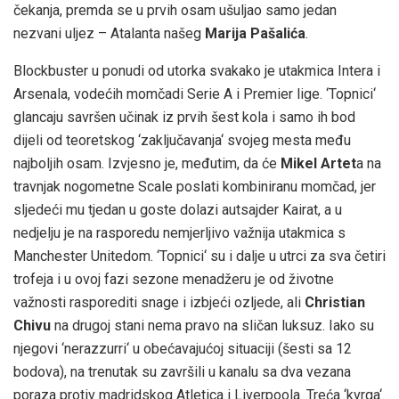
čekanja, premda se u prvih osam ušuljao samo jedan
nezvani uljez – Atalanta našeg
Marija Pašalića
.
Blockbuster u ponudi od utorka svakako je utakmica Intera i
Arsenala, vodećih momčadi Serie A i Premier lige. ‘Topnici‘
glancaju savršen učinak iz prvih šest kola i samo ih bod
dijeli od teoretskog ‘zaključavanja‘ svojeg mesta među
najboljih osam. Izvjesno je, međutim, da će
Mikel Artet
a na
travnjak nogometne Scale poslati kombiniranu momčad, jer
sljedeći mu tjedan u goste dolazi autsajder Kairat, a u
nedjelju je na rasporedu nemjerljivo važnija utakmica s
Manchester Unitedom. ‘Topnici‘ su i dalje u utrci za sva četiri
trofeja i u ovoj fazi sezone menadžeru je od životne
važnosti rasporediti snage i izbjeći ozljede, ali
Christian
Chivu
na drugoj stani nema pravo na sličan luksuz. Iako su
njegovi ‘nerazzurri‘ u obećavajućoj situaciji (šesti sa 12
bodova), na trenutak su završili u kanalu sa dva vezana
poraza protiv madridskog Atletica i Liverpoola. Treća ‘kvrga‘