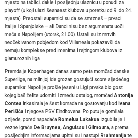
mjesto na tablici, dakle i posljednju ulaznicu u ponudi za
playoff (u koji ulazi šesnaest klubova u poretku od 9. do 24.
mjesta). Preostali suparnici su da se smrzneš – prvaci
Italije i Španjolske – ali Danci nisu bez argumenata uoči
meča s Napolijem (utorak, 21.00). Ustali su iz mrtvih
neočekivanom pobjedom kod Villarreala pokazavši da
nemaju komplekse pred imenima i rejtingom klubova iz
glamuroznih liga.
Premda je Kopenhagen danas samo peta momčad danske
Superlige, na mlin joj ide grozan gostujući score sljedećeg
suparnika: Napoli je prošle jeseni u Ligi prvaka bio gost
kojeg baš želite udomiti. Između ostalog, momčad
Antonija
Contea
inkasirala je šest komada na gostovanju kod
Ivana
Perišića
i njegova PSV Eindhovena. Po putu je gomilala
ozljede, pored napadača
Romelua Lukakua
izgubila je i
vezne igrače
De Bruynea, Anguissu i Gilmoura
, a prema
posljednjim informacijama upitni su i nastupi
Rrahmanija
te