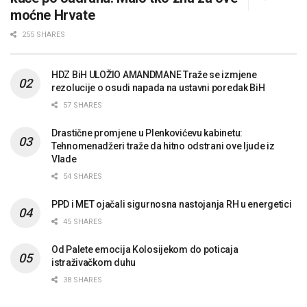
moćne Hrvate
255 SHARES
HDZ BiH ULOŽIO AMANDMANE Traže se izmjene
rezolucije o osudi napada na ustavni poredak BiH
57 SHARES
Drastične promjene u Plenkovićevu kabinetu:
Tehnomenadžeri traže da hitno odstrani ove ljude iz
Vlade
54 SHARES
PPD i MET ojačali sigurnosna nastojanja RH u energetici
45 SHARES
Od Palete emocija Kolosijekom do poticaja
istraživačkom duhu
38 SHARES