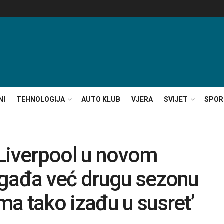
NI
TEHNOLOGIJA
AUTO KLUB
VJERA
SVIJET
SPOR
 Liverpool u novom
ogađa već drugu sezonu
a tako izađu u susret’