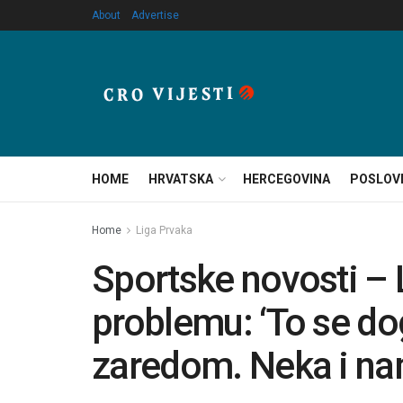
About
Advertise
HOME
HRVATSKA
HERCEGOVINA
POSLOV
Home
Liga Prvaka
Sportske novosti –
problemu: ‘To se d
zaredom. Neka i nam