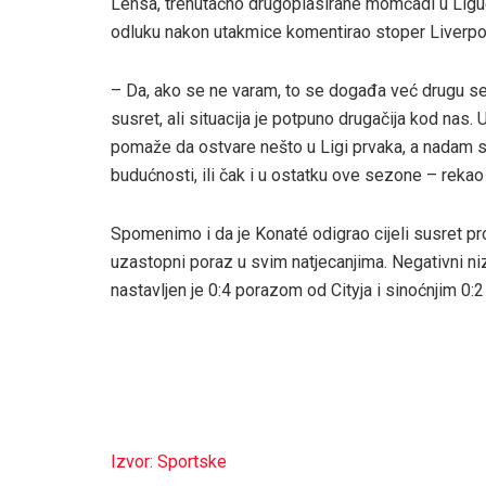
Lensa, trenutačno drugoplasirane momčadi u Ligue
odluku nakon utakmice komentirao stoper Liverpo
– Da, ako se ne varam, to se događa već drugu se
susret, ali situacija je potpuno drugačija kod nas
pomaže da ostvare nešto u Ligi prvaka, a nadam se
budućnosti, ili čak i u ostatku ove sezone – rekao 
Spomenimo i da je Konaté odigrao cijeli susret pro
uzastopni poraz u svim natjecanjima. Negativni ni
nastavljen je 0:4 porazom od Cityja i sinoćnjim 0:
Izvor: Sportske