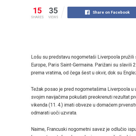
15
35
Share on Facebook
SHARES
VIEWS
Lošu su predstavu nogometaši Liverpoola pružili 
Europe, Paris Saint-Germaina. Parižani su slavili 2
prema vratima, od čega šest u okvir, dok su Englez
Težak posao je pred nogometašima Liverpoola u uzv
svojim navijačima pokušati preokrenuti rezultat
vikenda (11. 4.) imati obveze u domaćem prvenstvu
odmarati uoči uzvrata.
Naime, Francuski nogometni savez je odlučio ispuni