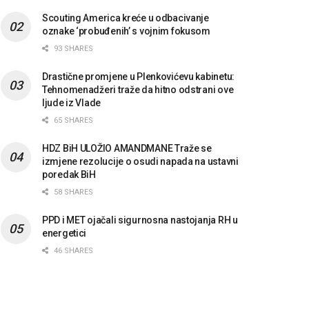
Scouting America kreće u odbacivanje
oznake ‘probuđenih’ s vojnim fokusom
93 SHARES
Drastične promjene u Plenkovićevu kabinetu:
Tehnomenadžeri traže da hitno odstrani ove
ljude iz Vlade
65 SHARES
HDZ BiH ULOŽIO AMANDMANE Traže se
izmjene rezolucije o osudi napada na ustavni
poredak BiH
58 SHARES
PPD i MET ojačali sigurnosna nastojanja RH u
energetici
46 SHARES