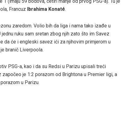
 1 (imaju 59 bodova, četiri manje od prvog PSG-a). Tu je
ola, Francuz
Ibrahima Konaté
.
zonu zaredom. Volio bih da liga i nama tako izađe u
. U jednu ruku sam sretan zbog njih zato što im Savez
 da će i engleski savez ići za njihovim primjerom u
je branič Liverpoola.
tiv PSG-a, kao i da su Redsi u Parizu upisali treći
z započeo je 1:2 porazom od Brightona u Premier ligi, a
2 porazom u Parizu.