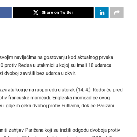
Share on Twitter
svojim navijačima na gostovanju kod aktualnog prvaka
:0 protiv Redsa u utakmici u kojoj su imali 18 udaraca
i dvoboj završili bez udarca u okvir.
ratu koji je na rasporedu u utorak (14. 4.). Redsi će pred
 protiv francuske momčadi. Engleska momčad će ovog
, gdje ih čeka dvoboj protiv Fulhama, dok će Parižani
ti zahtjev Parižana koji su tražili odgodu dvoboja protiv