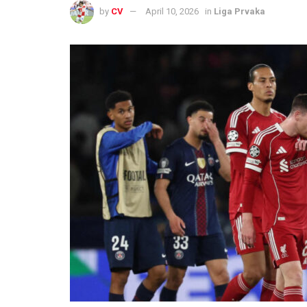
by
CV
April 10, 2026
in
Liga Prvaka