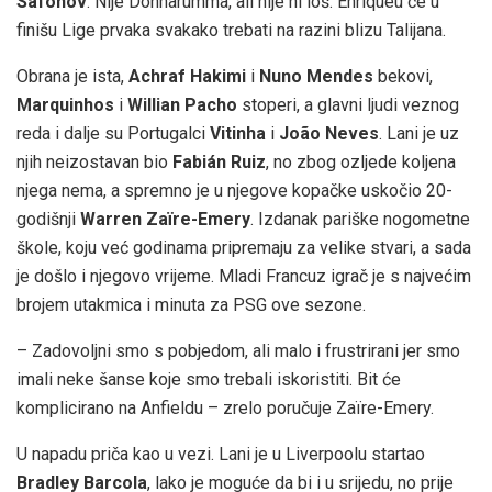
Safonov
. Nije Donnarumma, ali nije ni loš. Enriqueu će u
finišu Lige prvaka svakako trebati na razini blizu Talijana.
Obrana je ista,
Achraf Hakimi
i
Nuno Mendes
bekovi,
Marquinhos
i
Willian Pacho
stoperi, a glavni ljudi veznog
reda i dalje su Portugalci
Vitinha
i
João Neves
. Lani je uz
njih neizostavan bio
Fabián Ruiz
, no zbog ozljede koljena
njega nema, a spremno je u njegove kopačke uskočio 20-
godišnji
Warren Zaïre-Emery
. Izdanak pariške nogometne
škole, koju već godinama pripremaju za velike stvari, a sada
je došlo i njegovo vrijeme. Mladi Francuz igrač je s najvećim
brojem utakmica i minuta za PSG ove sezone.
– Zadovoljni smo s pobjedom, ali malo i frustrirani jer smo
imali neke šanse koje smo trebali iskoristiti. Bit će
komplicirano na Anfieldu – zrelo poručuje Zaïre-Emery.
U napadu priča kao u vezi. Lani je u Liverpoolu startao
Bradley Barcola
, lako je moguće da bi i u srijedu, no prije