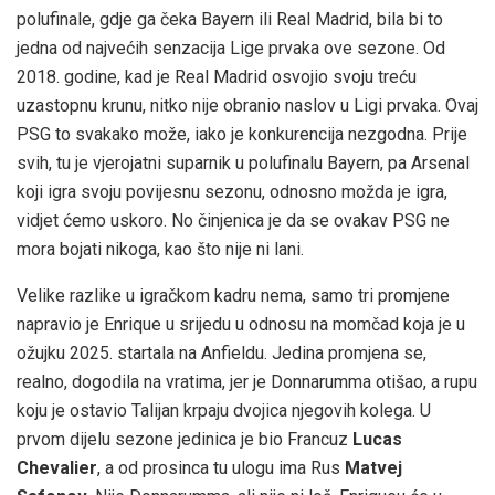
polufinale, gdje ga čeka Bayern ili Real Madrid, bila bi to
jedna od najvećih senzacija Lige prvaka ove sezone. Od
2018. godine, kad je Real Madrid osvojio svoju treću
uzastopnu krunu, nitko nije obranio naslov u Ligi prvaka. Ovaj
PSG to svakako može, iako je konkurencija nezgodna. Prije
svih, tu je vjerojatni suparnik u polufinalu Bayern, pa Arsenal
koji igra svoju povijesnu sezonu, odnosno možda je igra,
vidjet ćemo uskoro. No činjenica je da se ovakav PSG ne
mora bojati nikoga, kao što nije ni lani.
Velike razlike u igračkom kadru nema, samo tri promjene
napravio je Enrique u srijedu u odnosu na momčad koja je u
ožujku 2025. startala na Anfieldu. Jedina promjena se,
realno, dogodila na vratima, jer je Donnarumma otišao, a rupu
koju je ostavio Talijan krpaju dvojica njegovih kolega. U
prvom dijelu sezone jedinica je bio Francuz
Lucas
Chevalier
, a od prosinca tu ulogu ima Rus
Matvej