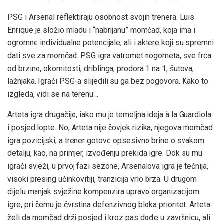
PSG i Arsenal reflektiraju osobnost svojih trenera. Luis
Enrique je složio mladu i “nabrijanu” momčad, koja ima i
ogromne individualne potencijale, ali i aktere koji su spremni
dati sve za momčad. PSG igra vatromet nogometa, sve frca
od brzine, okomitosti, driblinga, prodora 1 na 1, šutova,
lažnjaka. Igrači PSG-a slijedili su ga bez pogovora. Kako to
izgleda, vidi se na terenu…
Arteta igra drugačije, iako mu je temeljna ideja à la Guardiola
i posjed lopte. No, Arteta nije čovjek rizika, njegova momčad
igra pozicijski, a trener gotovo opsesivno brine o svakom
detalju, kao, na primjer, izvođenju prekida igre. Dok su mu
igrači svježi, u prvoj fazi sezone, Arsenalova igra je tečnija,
visoki presing učinkovitiji, tranzicija vrlo brza. U drugom
dijelu manjak svježine kompenzira upravo organizacijom
igre, pri čemu je čvrstina defenzivnog bloka prioritet. Arteta
želi da momčad drži posjed i kroz pas dođe u završnicu, ali