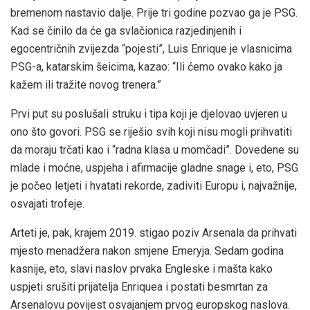
bremenom nastavio dalje. Prije tri godine pozvao ga je PSG.
Kad se činilo da će ga svlačionica razjedinjenih i
egocentričnih zvijezda “pojesti”, Luis Enrique je vlasnicima
PSG-a, katarskim šeicima, kazao: “Ili ćemo ovako kako ja
kažem ili tražite novog trenera.”
Prvi put su poslušali struku i tipa koji je djelovao uvjeren u
ono što govori. PSG se riješio svih koji nisu mogli prihvatiti
da moraju trčati kao i “radna klasa u momčadi”. Dovedene su
mlade i moćne, uspjeha i afirmacije gladne snage i, eto, PSG
je počeo letjeti i hvatati rekorde, zadiviti Europu i, najvažnije,
osvajati trofeje.
Arteti je, pak, krajem 2019. stigao poziv Arsenala da prihvati
mjesto menadžera nakon smjene Emeryja. Sedam godina
kasnije, eto, slavi naslov prvaka Engleske i mašta kako
uspjeti srušiti prijatelja Enriquea i postati besmrtan za
Arsenalovu povijest osvajanjem prvog europskog naslova.