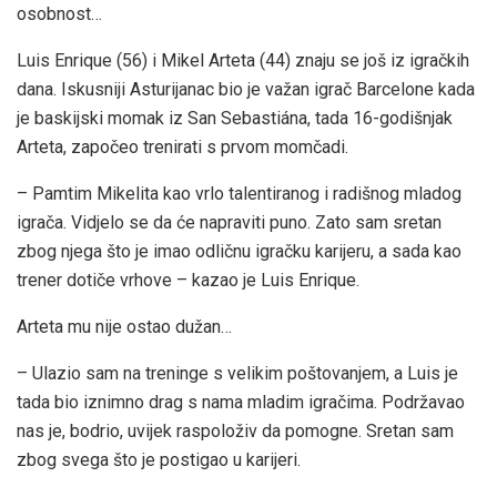
osobnost…
Luis Enrique (56) i Mikel Arteta (44) znaju se još iz igračkih
dana. Iskusniji Asturijanac bio je važan igrač Barcelone kada
je baskijski momak iz San Sebastiána, tada 16-godišnjak
Arteta, započeo trenirati s prvom momčadi.
– Pamtim Mikelita kao vrlo talentiranog i radišnog mladog
igrača. Vidjelo se da će napraviti puno. Zato sam sretan
zbog njega što je imao odličnu igračku karijeru, a sada kao
trener dotiče vrhove – kazao je Luis Enrique.
Arteta mu nije ostao dužan…
– Ulazio sam na treninge s velikim poštovanjem, a Luis je
tada bio iznimno drag s nama mladim igračima. Podržavao
nas je, bodrio, uvijek raspoloživ da pomogne. Sretan sam
zbog svega što je postigao u karijeri.