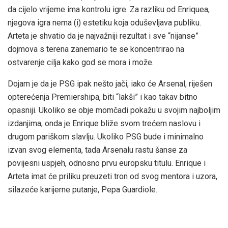
da cijelo vrijeme ima kontrolu igre. Za razliku od Enriquea,
njegova igra nema (i) estetiku koja oduševljava publiku.
Arteta je shvatio da je najvažniji rezultat i sve “nijanse”
dojmova s terena zanemario te se koncentrirao na
ostvarenje cilja kako god se mora i može.
Dojam je da je PSG ipak nešto jači, iako će Arsenal, riješen
opterećenja Premiershipa, biti “lakši” i kao takav bitno
opasniji. Ukoliko se obje momčadi pokažu u svojim najboljim
izdanjima, onda je Enrique bliže svom trećem naslovu i
drugom pariškom slavlju. Ukoliko PSG bude i minimalno
izvan svog elementa, tada Arsenalu rastu šanse za
povijesni uspjeh, odnosno prvu europsku titulu. Enrique i
Arteta imat će priliku preuzeti tron od svog mentora i uzora,
silazeće karijerne putanje, Pepa Guardiole.