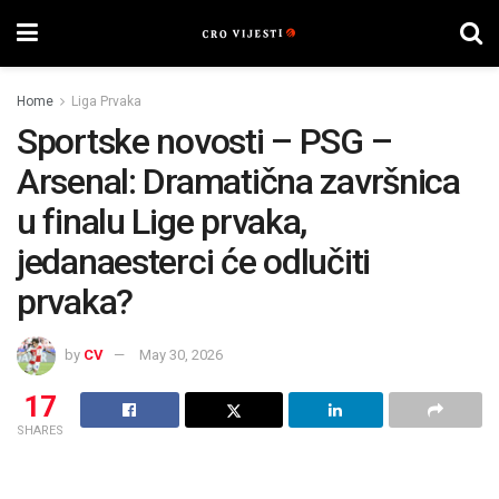
Home
Liga Prvaka
Sportske novosti – PSG –
Arsenal: Dramatična završnica
u finalu Lige prvaka,
jedanaesterci će odlučiti
prvaka?
by
CV
May 30, 2026
17
SHARES