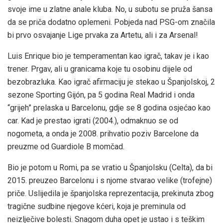
svoje ime u zlatne anale kluba. No, u subotu se pruža šansa
da se priča dodatno oplemeni. Pobjeda nad PSG-om značila
bi prvo osvajanje Lige prvaka za Artetu, ali i za Arsenal!
Luis Enrique bio je temperamentan kao igrač, takav je i kao
trener. Prgav, ali u granicama koje tu osobinu dijele od
bezobrazluka. Kao igrač afirmaciju je stekao u Španjolskoj, 2
sezone Sporting Gijón, pa 5 godina Real Madrid i onda
“grijeh” prelaska u Barcelonu, gdje se 8 godina osjećao kao
car. Kad je prestao igrati (2004.), odmaknuo se od
nogometa, a onda je 2008. prihvatio poziv Barcelone da
preuzme od Guardiole B momčad.
Bio je potom u Romi, pa se vratio u Španjolsku (Celta), da bi
2015. preuzeo Barcelonu i s njome stvarao velike (trofejne)
priče. Uslijedila je španjolska reprezentacija, prekinuta zbog
tragične sudbine njegove kćeri, koja je preminula od
neizlječive bolesti. Snagom duha opet je ustao i s teškim