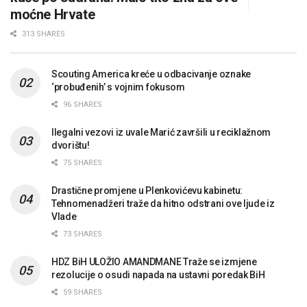
moćne Hrvate
313 SHARES
Scouting America kreće u odbacivanje oznake
‘probuđenih’ s vojnim fokusom
96 SHARES
Ilegalni vezovi iz uvale Marić završili u reciklažnom
dvorištu!
75 SHARES
Drastične promjene u Plenkovićevu kabinetu:
Tehnomenadžeri traže da hitno odstrani ove ljude iz
Vlade
73 SHARES
HDZ BiH ULOŽIO AMANDMANE Traže se izmjene
rezolucije o osudi napada na ustavni poredak BiH
59 SHARES