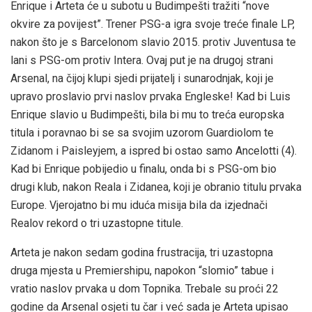
Enrique i Arteta će u subotu u Budimpešti tražiti “nove
okvire za povijest”. Trener PSG-a igra svoje treće finale LP,
nakon što je s Barcelonom slavio 2015. protiv Juventusa te
lani s PSG-om protiv Intera. Ovaj put je na drugoj strani
Arsenal, na čijoj klupi sjedi prijatelj i sunarodnjak, koji je
upravo proslavio prvi naslov prvaka Engleske! Kad bi Luis
Enrique slavio u Budimpešti, bila bi mu to treća europska
titula i poravnao bi se sa svojim uzorom Guardiolom te
Zidanom i Paisleyjem, a ispred bi ostao samo Ancelotti (4).
Kad bi Enrique pobijedio u finalu, onda bi s PSG-om bio
drugi klub, nakon Reala i Zidanea, koji je obranio titulu prvaka
Europe. Vjerojatno bi mu iduća misija bila da izjednači
Realov rekord o tri uzastopne titule.
Arteta je nakon sedam godina frustracija, tri uzastopna
druga mjesta u Premiershipu, napokon “slomio” tabue i
vratio naslov prvaka u dom Topnika. Trebale su proći 22
godine da Arsenal osjeti tu čar i već sada je Arteta upisao